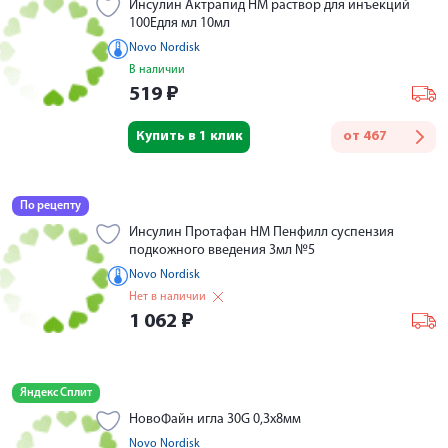
Инсулин Актрапид НМ раствор для инъекций
100Едля мл 10мл
Novo Nordisk
В наличии
519
₽
Купить в 1 клик
от
467
По рецепту
Инсулин Протафан НМ Пенфилл суспензия
подкожного введения 3мл №5
Novo Nordisk
Нет в наличии
1 062
₽
Яндекс Сплит
НовоФайн игла 30G 0,3х8мм
Novo Nordisk