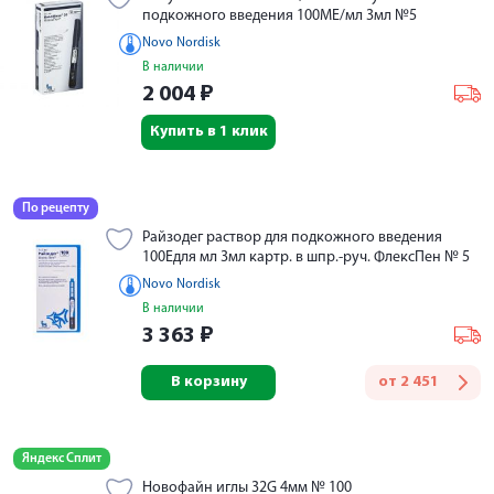
подкожного введения 100МЕ/мл 3мл №5
Novo Nordisk
В наличии
2 004
₽
Купить в 1 клик
По рецепту
Райзодег раствор для подкожного введения
100Едля мл 3мл картр. в шпр.-руч. ФлексПен № 5
Novo Nordisk
В наличии
3 363
₽
В корзину
от
2 451
Яндекс Сплит
Новофайн иглы 32G 4мм № 100