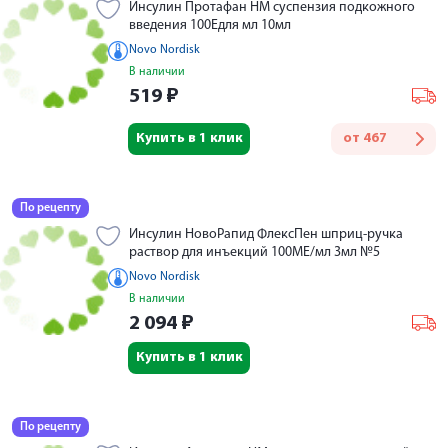
Инсулин Протафан НМ суспензия подкожного
введения 100Едля мл 10мл
Novo Nordisk
В наличии
519
₽
Купить в 1 клик
от
467
По рецепту
Инсулин НовоРапид ФлексПен шприц-ручка
раствор для инъекций 100МЕ/мл 3мл №5
Novo Nordisk
В наличии
2 094
₽
Купить в 1 клик
По рецепту