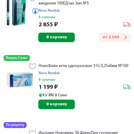
введения 100ЕД/мл 3мл №5
Novo Nordisk
В наличии
2 855
₽
В корзину
от
2 569
Яндекс Сплит
НовоФайн игла одноразовая 31G 0,25х6мм №100
Novo Nordisk
В наличии
1 199
₽
4 ×
300
В Сплит
В корзину
По рецепту
Инсулин Новомикс 30 ФлексПен суспензия