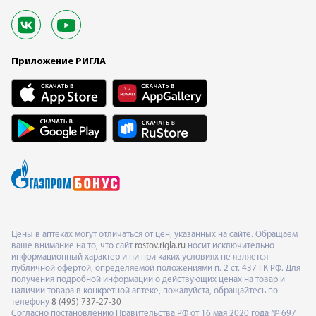
Приложение РИГЛА
Цены в аптеках могут отличаться от цен, указанных на сайте. Обращаем
ваше внимание на то, что сайт
rostov.rigla.ru
носит исключительно
информационный характер и ни при каких условиях не является
публичной офертой, определяемой положениями п. 2 ст. 437 ГК РФ. Для
получения подробной информации о действующих ценах на товар и
наличии товара в конкретной аптеке, пожалуйста, обращайтесь по
телефону
8 (495) 737-27-30
Согласно постановлению Правительства РФ от 16 мая 2020 года № 697