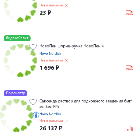
Нет в наличии
23
₽
Яндекс Сплит
НовоПен шприц-ручка НовоПeн 4
Novo Nordisk
Нет в наличии
1 696
₽
По рецепту
Саксенда раствор для подкожного введения 6мг/
мл 3мл №5
Novo Nordisk
Нет в наличии
26 137
₽