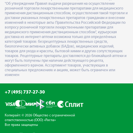
"Об утверждении Правил выдачи разрешения на осуществление
розничной торговли лекарственными препаратами для медицинского
применения дистанционным способом, осуществления такой торговли и
доставки указанных лекарственных препаратов гражданам и внесении
изменений в некоторые акты Правительства Российской Федерации по
вопросу розничной торговли лекарственными препаратами для
медицинского применения дистанционным способом", курьерская
доставка из интернет-аптеки возможна только для определённых
категорий товаров: безрецептурных лекарственных средств,
биологически активных добавок (БАДов), медицинских изделий,
товаров для ухода и красоты, бытовой химии и других сопутствующих
товаров. Рецептурные препараты доставляются до ближайшей аптеки и
могут быть получены при наличии действующего рецепта,
оформленного врачом. Ассортимент товаров, участвующих в
специальных предложениях и акциях, может быть ограничен или
изменен
+7 (495) 737-27-30
Копирайт: © 2026 Общество с ограниченной
ответственностью (ООО) «Ригла»
Все права защищены