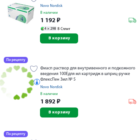
Novo Nordisk
В наличии
1 192
₽
4 ×
298
В Сплит
В корзину
По рецепту
Фиасп раствор для внутривенного и подкожного
введения 100Едля мл картридж в шприц-ручке
ФлексПен 3мл № 5
Novo Nordisk
В наличии
1 892
₽
В корзину
По рецепту