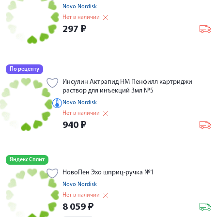
Novo Nordisk
Нет в наличии
297
₽
По рецепту
Инсулин Актрапид НМ Пенфилл картриджи
раствор для инъекций 3мл №5
Novo Nordisk
Нет в наличии
940
₽
Яндекс Сплит
НовоПен Эхо шприц-ручка №1
Novo Nordisk
Нет в наличии
8 059
₽