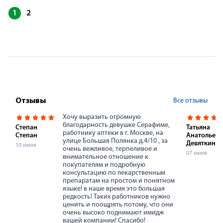
1
2
Все отзывы
Отзывы
Хочу выразить огромную
благодарность девушке Серафиме,
Степан
Татьяна
работнику аптеки в г. Москве, на
Степан
Анатольевн
улице Большая Полянка д.4/10 , за
Девяткина
10 июля
очень вежливое, терпеливое и
07 июля
внимательное отношение к
покупателям и подробную
консультацию по лекарственным
препаратам на простом и понятном
языке! в наше время это большая
редкость! Таких работников нужно
ценить и поощрять потому, что они
очень высоко поднимают имидж
вашей компании! Спасибо!