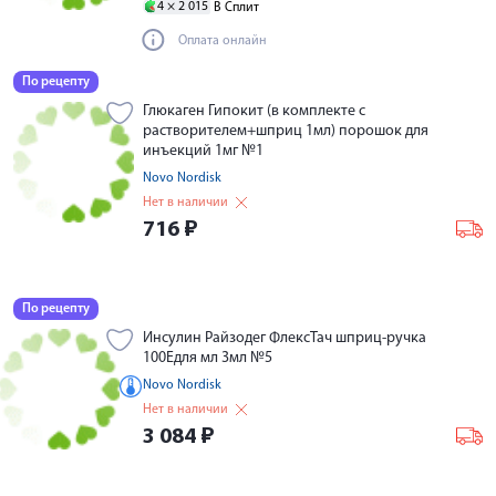
4 ×
2 015
В Сплит
Оплата онлайн
По рецепту
Глюкаген Гипокит (в комплекте с
растворителем+шприц 1мл) порошок для
инъекций 1мг №1
Novo Nordisk
Нет в наличии
716
₽
По рецепту
Инсулин Райзодег ФлексТач шприц-ручка
100Едля мл 3мл №5
Novo Nordisk
Нет в наличии
3 084
₽