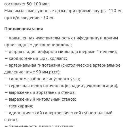
составляет 50-100 мкг.
Максимальные суточные дозы: при приеме внутрь - 120 мг,
при в/в введении - 30 мг.
Противопоказания
— повышенная чувствительность к нифедипину и другим
производным дигидропиридина;
— острая стадия инфаркта миокарда (первые 4 недели);
— кардиогенный шок, коллапс;
— артериальная гипотензия (систолическое артериальное
давление ниже 90 мм.рт.ст.);
— синдром слабости синусового узла;
— сердечная недостаточность (в стадии декомпенсации);
— выраженный аортальный стеноз;
— выраженный митральный стеноз;
— тахикардия;
— идиопатический гипертрофический субаортальный
стеноз;
— беременность, период лактации;