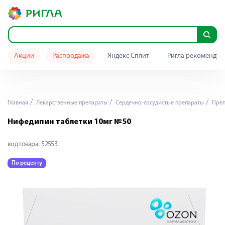
Акции
Распродажа
Яндекс Сплит
Ригла рекомендуе
Главная
Лекарственные препараты
Сердечно-сосудистые препараты
Преп
Нифедипин таблетки 10мг №50
код товара:
52553
По рецепту
П