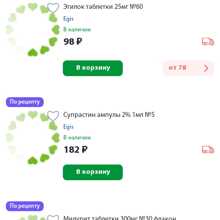
Эгилок таблетки 25мг №60
Egis
В наличии
98
₽
В корзину
от
78
По рецепту
Супрастин ампулы 2% 1мл №5
Egis
В наличии
182
₽
В корзину
По рецепту
Милурит таблетки 300мг №30 флакон