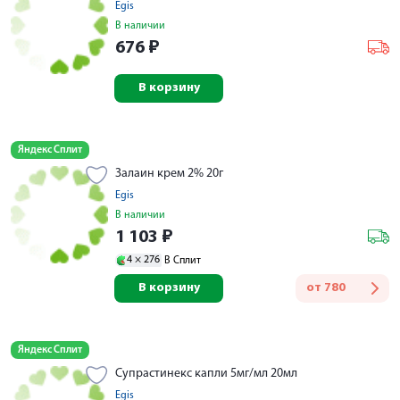
Egis
В наличии
676
₽
В корзину
Яндекс Сплит
Залаин крем 2% 20г
Egis
В наличии
1 103
₽
4 ×
276
В Сплит
В корзину
от
780
Яндекс Сплит
Супрастинекс капли 5мг/мл 20мл
Egis