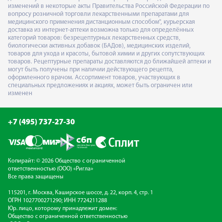
изменений в некоторые акты Правительства Российской Федерации по
вопросу розничной торговли лекарственными препаратами для
медицинского применения дистанционным способом", курьерская
доставка из интернет-аптеки возможна только для определённых
категорий товаров: безрецептурных лекарственных средств,
биологически активных добавок (БАДов), медицинских изделий,
товаров для ухода и красоты, бытовой химии и других сопутствующих
товаров. Рецептурные препараты доставляются до ближайшей аптеки и
могут быть получены при наличии действующего рецепта,
оформленного врачом. Ассортимент товаров, участвующих в
специальных предложениях и акциях, может быть ограничен или
изменен
+7 (495) 737-27-30
Копирайт: © 2026 Общество с ограниченной
ответственностью (ООО) «Ригла»
Все права защищены
115201, г. Москва, Каширское шоссе, д. 22, корп. 4, стр. 1
ОГРН 1027700271290; ИНН 7724211288
Юр. лицо, которому принадлежит домен:
Общество с ограниченной ответственностью