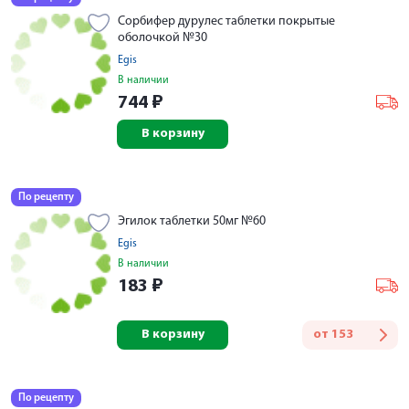
Сорбифер дурулес таблетки покрытые
оболочкой №30
Egis
В наличии
744
₽
В корзину
По рецепту
Эгилок таблетки 50мг №60
Egis
В наличии
183
₽
В корзину
от
153
По рецепту