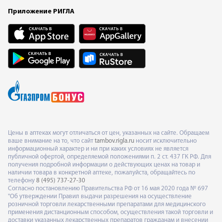
Приложение РИГЛА
Цены в аптеках могут отличаться от цен, указанных на сайте. Обращаем
ваше внимание на то, что сайт
tambov.rigla.ru
носит исключительно
информационный характер и ни при каких условиях не является
публичной офертой, определяемой положениями п. 2 ст. 437 ГК РФ. Для
получения подробной информации о действующих ценах на товар и
наличии товара в конкретной аптеке, пожалуйста, обращайтесь по
телефону
8 (495) 737-27-30
Согласно постановлению Правительства РФ от 16 мая 2020 года № 697
"Об утверждении Правил выдачи разрешения на осуществление
розничной торговли лекарственными препаратами для медицинского
применения дистанционным способом, осуществления такой торговли и
доставки указанных лекарственных препаратов гражданам и внесении