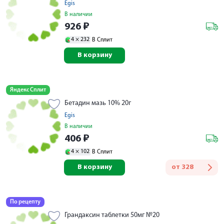
Egis
В наличии
926
₽
4 ×
232
В Сплит
В корзину
Яндекс Сплит
Бетадин мазь 10% 20г
Egis
В наличии
406
₽
4 ×
102
В Сплит
В корзину
от
328
По рецепту
Грандаксин таблетки 50мг №20