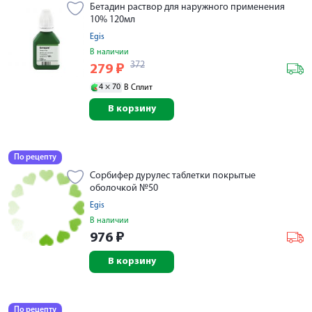
Бетадин раствор для наружного применения
10% 120мл
Egis
В наличии
372
279
₽
4 ×
70
В Сплит
В корзину
По рецепту
Сорбифер дурулес таблетки покрытые
оболочкой №50
Egis
В наличии
976
₽
В корзину
По рецепту