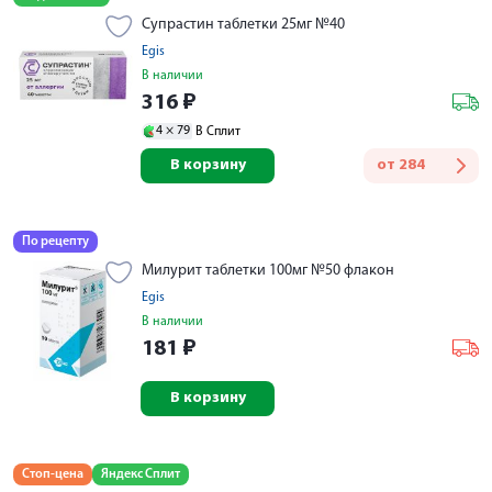
Супрастин таблетки 25мг №40
Egis
В наличии
316
₽
4 ×
79
В Сплит
В корзину
от
284
По рецепту
Милурит таблетки 100мг №50 флакон
Egis
В наличии
181
₽
В корзину
Стоп-цена
Яндекс Сплит