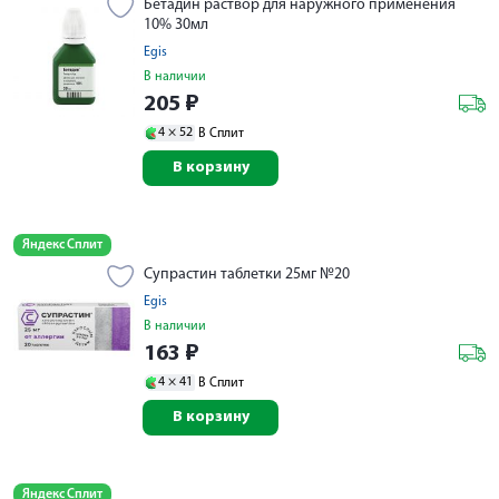
Бетадин раствор для наружного применения
10% 30мл
Egis
В наличии
205
₽
4 ×
52
В Сплит
В корзину
Яндекс Сплит
Супрастин таблетки 25мг №20
Egis
В наличии
163
₽
4 ×
41
В Сплит
В корзину
Яндекс Сплит