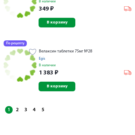
В наличии
349
₽
В корзину
По рецепту
Велаксин таблетки 75мг №28
Egis
В наличии
1 383
₽
В корзину
1
2
3
4
5