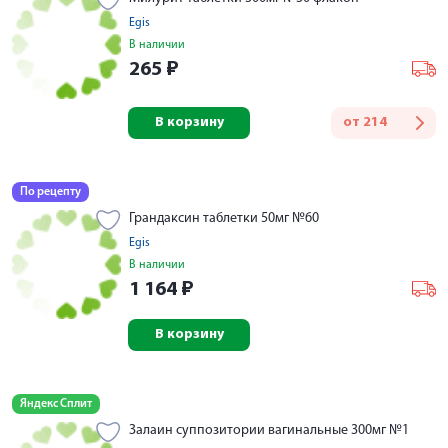
Egis
В наличии
265
₽
В корзину
от
214
По рецепту
Грандаксин таблетки 50мг №60
Egis
В наличии
1 164
₽
В корзину
Яндекс Сплит
Залаин суппозитории вагинальные 300мг №1