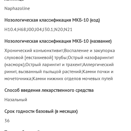
Naphazoline
Нозологическая классификация МКБ-10 (код)
H10.4;H68;J00;J04;J30.1;N20;N21
Нозологическая классификация МКБ-10 (название)
Хронический конъюнктивит;Воспаление и закупорка
слуховой [евстахиевой] трубы;Острый назофарингит
(насморк);Острый ларингит и трахеит;Аллергический
ринит, вызванный пыльцой растений;Камни почки и
мочеточника;Камни нижних отделов мочевых путей
Способ введения лекарственного средства
Назальный
Срок годности базовый (в месяцах)
36