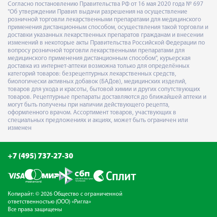
Согласно постановлению Правительства РФ от 16 мая 2020 года № 697
"Об утверждении Правил выдачи разрешения на осуществление
розничной торговли лекарственными препаратами для медицинского
применения дистанционным способом, осуществления такой торговли и
доставки указанных лекарственных препаратов гражданам и внесении
изменений в некоторые акты Правительства Российской Федерации по
вопросу розничной торговли лекарственными препаратами для
медицинского применения дистанционным способом", курьерская
доставка из интернет-аптеки возможна только для определённых
категорий товаров: безрецептурных лекарственных средств,
биологически активных добавок (БАДов), медицинских изделий,
товаров для ухода и красоты, бытовой химии и других сопутствующих
товаров. Рецептурные препараты доставляются до ближайшей аптеки и
могут быть получены при наличии действующего рецепта,
оформленного врачом. Ассортимент товаров, участвующих в
специальных предложениях и акциях, может быть ограничен или
изменен
+7 (495) 737-27-30
Копирайт: © 2026 Общество с ограниченной
ответственностью (ООО) «Ригла»
Все права защищены