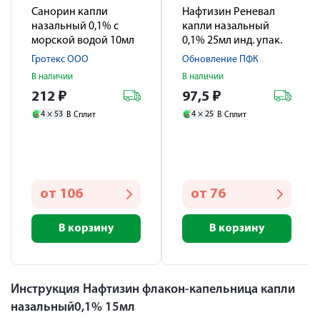
Санорин капли
Нафтизин Реневал
назальный 0,1% с
капли назальный
морской водой 10мл
0,1% 25мл инд. упак.
Гротекс ООО
Обновление ПФК
В наличии
В наличии
212
₽
97,5
₽
4 ×
53
4 ×
25
В Сплит
В Сплит
от
106
от
76
В корзину
В корзину
Инструкция Нафтизин флакон-капельница капли
назальный0,1% 15мл