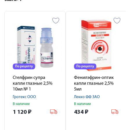
По рецепту
По рецепту
Стелфрин супра
Фенилэфрин-оптик
капли глазные 2,5%
капли глазные 2,5%
10мл № 1
5мл
Гротекс ООО
Лекко ФФ ЗАО
В наличии
В наличии
1 120
₽
434
₽