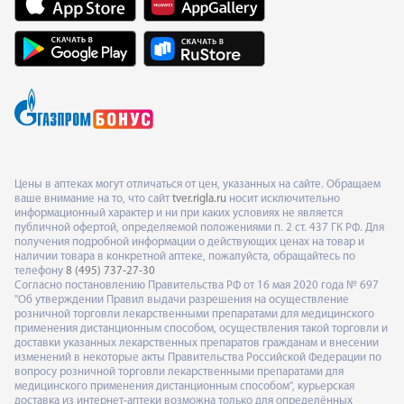
Цены в аптеках могут отличаться от цен, указанных на сайте. Обращаем
ваше внимание на то, что сайт
tver.rigla.ru
носит исключительно
информационный характер и ни при каких условиях не является
публичной офертой, определяемой положениями п. 2 ст. 437 ГК РФ. Для
получения подробной информации о действующих ценах на товар и
наличии товара в конкретной аптеке, пожалуйста, обращайтесь по
телефону
8 (495) 737-27-30
Согласно постановлению Правительства РФ от 16 мая 2020 года № 697
"Об утверждении Правил выдачи разрешения на осуществление
розничной торговли лекарственными препаратами для медицинского
применения дистанционным способом, осуществления такой торговли и
доставки указанных лекарственных препаратов гражданам и внесении
изменений в некоторые акты Правительства Российской Федерации по
вопросу розничной торговли лекарственными препаратами для
медицинского применения дистанционным способом", курьерская
доставка из интернет-аптеки возможна только для определённых