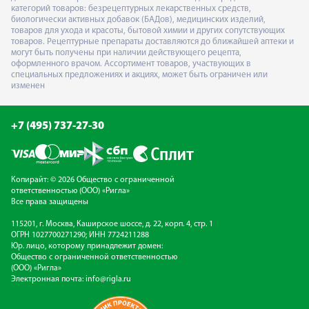
категорий товаров: безрецептурных лекарственных средств,
биологически активных добавок (БАДов), медицинских изделий,
товаров для ухода и красоты, бытовой химии и других сопутствующих
товаров. Рецептурные препараты доставляются до ближайшей аптеки и
могут быть получены при наличии действующего рецепта,
оформленного врачом. Ассортимент товаров, участвующих в
специальных предложениях и акциях, может быть ограничен или
изменен
+7 (495) 737-27-30
Копирайт: © 2026 Общество с ограниченной
ответственностью (ООО) «Ригла»
Все права защищены
115201, г. Москва, Каширское шоссе, д. 22, корп. 4, стр. 1
ОГРН 1027700271290; ИНН 7724211288
Юр. лицо, которому принадлежит домен:
Общество с ограниченной ответственностью
(ООО) «Ригла»
Электронная почта:
info@rigla.ru