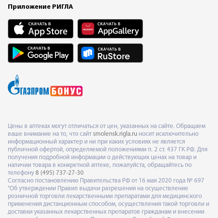
Приложение РИГЛА
Цены в аптеках могут отличаться от цен, указанных на сайте. Обращаем
ваше внимание на то, что сайт
smolensk.rigla.ru
носит исключительно
информационный характер и ни при каких условиях не является
публичной офертой, определяемой положениями п. 2 ст. 437 ГК РФ. Для
получения подробной информации о действующих ценах на товар и
наличии товара в конкретной аптеке, пожалуйста, обращайтесь по
телефону
8 (495) 737-27-30
Согласно постановлению Правительства РФ от 16 мая 2020 года № 697
"Об утверждении Правил выдачи разрешения на осуществление
розничной торговли лекарственными препаратами для медицинского
применения дистанционным способом, осуществления такой торговли и
доставки указанных лекарственных препаратов гражданам и внесении