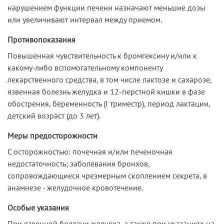
нарушением функции печени назначают меньшие дозы
или увеличивают интервал между приемом.
Противопоказания
Повышенная чувствительность к бромгексину и/или к
какому-либо вспомогательному компоненту
лекарственного средства, в том числе лактозе и сахарозе,
язвенная болезнь желудка и 12-перстной кишки в фазе
обострения, беременность (I триместр), период лактации,
детский возраст (до 3 лет).
Меры предосторожности
C осторожностью: почечная и/или печеночная
недостаточность; заболевания бронхов,
сопровождающиеся чрезмерным скоплением секрета, в
анамнезе - желудочное кровотечение.
Особые указания
При язвенной болезни желудка, а также при указаниях на