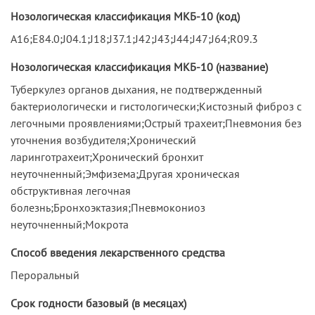
Нозологическая классификация МКБ-10 (код)
A16;E84.0;J04.1;J18;J37.1;J42;J43;J44;J47;J64;R09.3
Нозологическая классификация МКБ-10 (название)
Туберкулез органов дыхания, не подтвержденный
бактериологически и гистологически;Кистозный фиброз с
легочными проявлениями;Острый трахеит;Пневмония без
уточнения возбудителя;Хронический
ларинготрахеит;Хронический бронхит
неуточненный;Эмфизема;Другая хроническая
обструктивная легочная
болезнь;Бронхоэктазия;Пневмокониоз
неуточненный;Мокрота
Способ введения лекарственного средства
Пероральный
Срок годности базовый (в месяцах)