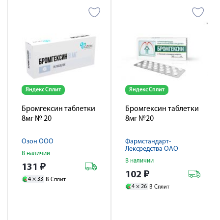
Яндекс Сплит
Яндекс Сплит
Бромгексин таблетки
Бромгексин таблетки
8мг № 20
8мг №20
Озон ООО
Фармстандарт-
Лексредства ОАО
В наличии
В наличии
131
₽
102
₽
4 ×
33
В Сплит
4 ×
26
В Сплит