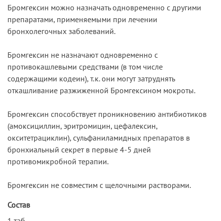
Бромгексин можно назначать одновременно с другими
препаратами, применяемыми при лечении
бронхолегочных заболеваний.
Бромгексин не назначают одновременно с
противокашлевыми средствами (в том числе
содержащими кодеин), т.к. они могут затруднять
откашливание разжиженной Бромгексином мокроты.
Бромгексин способствует проникновению антибиотиков
(амоксициллин, эритромицин, цефалексин,
окситетрациклин), сульфаниламидных препаратов в
бронхиальный секрет в первые 4-5 дней
противомикробной терапии.
Бромгексин не совместим с щелочными растворами.
Состав
1 таб.