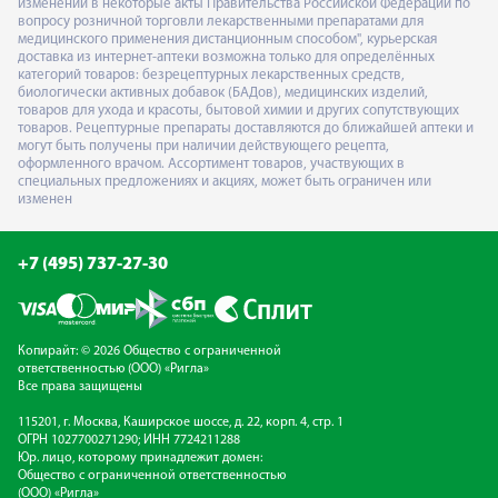
изменений в некоторые акты Правительства Российской Федерации по
вопросу розничной торговли лекарственными препаратами для
медицинского применения дистанционным способом", курьерская
доставка из интернет-аптеки возможна только для определённых
категорий товаров: безрецептурных лекарственных средств,
биологически активных добавок (БАДов), медицинских изделий,
товаров для ухода и красоты, бытовой химии и других сопутствующих
товаров. Рецептурные препараты доставляются до ближайшей аптеки и
могут быть получены при наличии действующего рецепта,
оформленного врачом. Ассортимент товаров, участвующих в
специальных предложениях и акциях, может быть ограничен или
изменен
+7 (495) 737-27-30
Копирайт: © 2026 Общество с ограниченной
ответственностью (ООО) «Ригла»
Все права защищены
115201, г. Москва, Каширское шоссе, д. 22, корп. 4, стр. 1
ОГРН 1027700271290; ИНН 7724211288
Юр. лицо, которому принадлежит домен:
Общество с ограниченной ответственностью
(ООО) «Ригла»