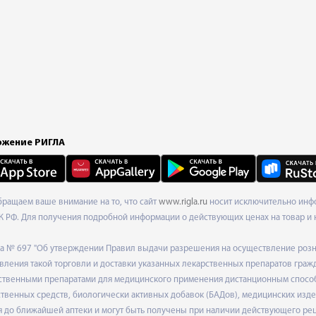
жение РИГЛА
Обращаем ваше внимание на то, что сайт
www.rigla.ru
носит исключительно инфо
К РФ. Для получения подробной информации о действующих ценах на товар и 
ода № 697 "Об утверждении Правил выдачи разрешения на осуществление роз
ления такой торговли и доставки указанных лекарственных препаратов граж
твенными препаратами для медицинского применения дистанционным способом
венных средств, биологически активных добавок (БАДов), медицинских издел
 до ближайшей аптеки и могут быть получены при наличии действующего рец