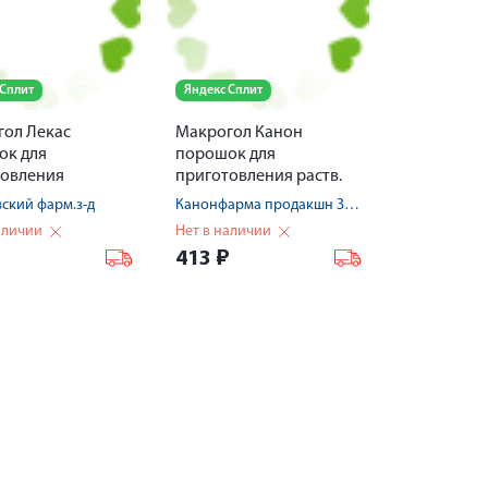
 Сплит
Яндекс Сплит
ол Лекас
Макрогол Канон
ок для
порошок для
товления
приготовления раств.
ра для приема
для приема внутрь 10 г
ский фарм.з-д
Канонфарма продакшн ЗАО
 пак. 10г № 20
№ 20 пакет
аличии
Нет в наличии
₽
413
₽