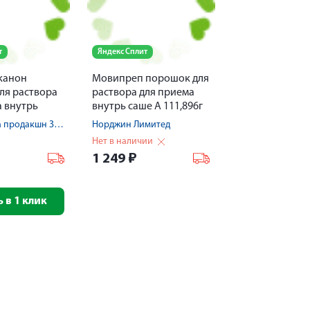
т
Яндекс Сплит
канон
Мовипреп порошок для
ля раствора
раствора для приема
а внутрь
внутрь саше А 111,896г
 20
№2+Б 10,600г №2
Канонфарма продакшн ЗАО
Норджин Лимитед
Нет в наличии
1 249
₽
 в 1 клик