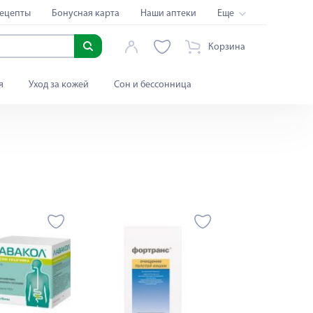
ецепты
Бонусная карта
Наши аптеки
Еще
Корзина
я
Уход за кожей
Сон и бессонница