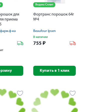
т
Яндекс Сплит
орошок для
Фортранс порошок 64г
для приема
№4
5
фарм.ф-ка
Beaufour Ipsen
В наличии
755
₽
лит
орзину
Купить в 1 клик