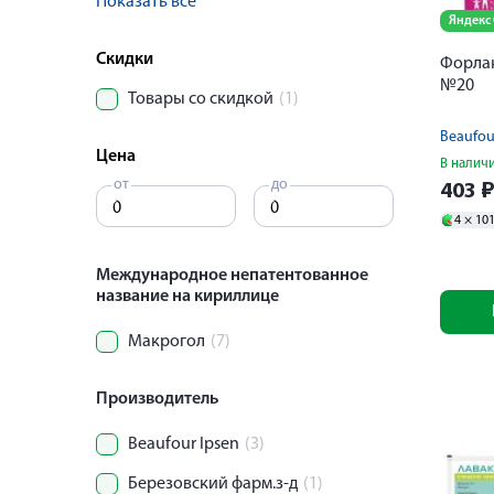
Показать все
Яндекс
Скидки
Форлак
№20
Товары со скидкой
(1)
Beaufou
Цена
В налич
от
до
403
4 ×
10
Международное непатентованное
название на кириллице
Макрогол
(7)
Производитель
Beaufour Ipsen
(3)
Березовский фарм.з-д
(1)