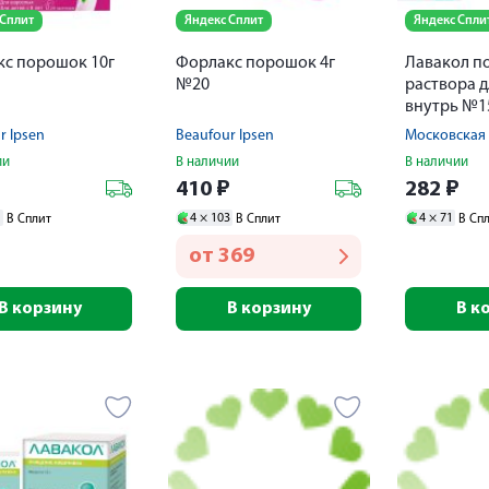
 Сплит
Яндекс Сплит
Яндекс Спли
с порошок 10г
Форлакс порошок 4г
Лавакол п
№20
раствора 
внутрь №1
r Ipsen
Beaufour Ipsen
Московская 
ии
В наличии
В наличии
₽
410
₽
282
₽
1
4 ×
103
4 ×
71
В Сплит
В Сплит
В Сп
от
369
В корзину
В корзину
В к