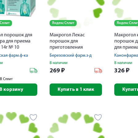
 Сплит
Яндекс Сплит
Яндекс Спли
л порошок для
Макрогол Лекас
Макрогол 
ра для приема
порошок для
порошок д
 14г № 10
приготовления
для прием
раствора для приема
пакет 4г №
кая фарм.ф-ка
Березовский фарм.з-д
внутрь пак. 4г № 20
ии
В наличии
В наличии
₽
269
₽
326
₽
В Сплит
В корзину
Купить в 1 клик
Купить