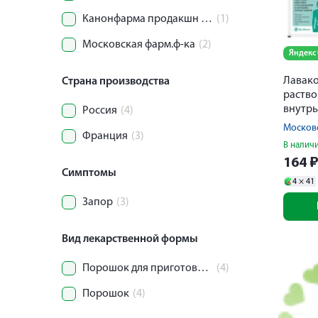
Канонфарма продакшн ЗАО
(1)
Московская фарм.ф-ка
(2)
Яндекс
Лавако
Страна производства
раство
внутрь
Россия
(4)
Московс
Франция
(3)
В налич
164
Симптомы
4 ×
41
Запор
(3)
Вид лекарственной формы
Порошок для приготовления раствора
(4)
Порошок
(4)