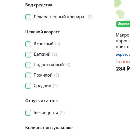
Вид средства
Лекарственный препарат
(4)
Яндекс
Целевой возраст
Макрог
порош
Взрослый
(4)
приго
раство
Детский
(2)
Березов
внутрь
Нет в н
Подростковый
(3)
284
Пожилой
(3)
Средний
(4)
Отпуск из аптек
Без рецепта
(4)
Количество в упаковке