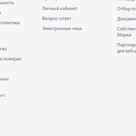
ьность
Личный кабинет
Отбор п
в
Вопрос-ответ
Докумен
политика
Электронные чеки
Собстве
е
Марки
Партнер
тва
для веб-
 о поверке
ьные
ы с