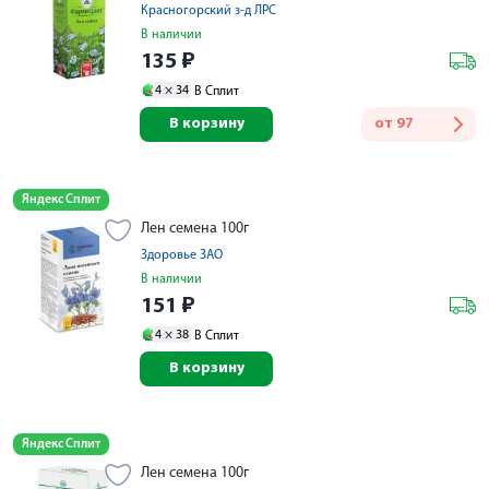
Красногорский з-д ЛРС
В наличии
135
₽
4 ×
34
В Сплит
В корзину
от
97
Яндекс Сплит
Лен семена 100г
Здоровье ЗАО
В наличии
151
₽
4 ×
38
В Сплит
В корзину
Яндекс Сплит
Лен семена 100г