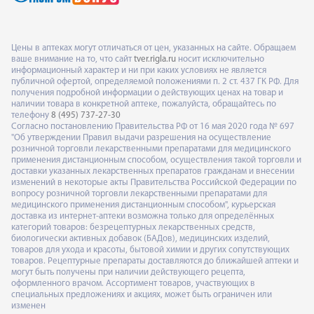
Цены в аптеках могут отличаться от цен, указанных на сайте. Обращаем
ваше внимание на то, что сайт
tver.rigla.ru
носит исключительно
информационный характер и ни при каких условиях не является
публичной офертой, определяемой положениями п. 2 ст. 437 ГК РФ. Для
получения подробной информации о действующих ценах на товар и
наличии товара в конкретной аптеке, пожалуйста, обращайтесь по
телефону
8 (495) 737-27-30
Согласно постановлению Правительства РФ от 16 мая 2020 года № 697
"Об утверждении Правил выдачи разрешения на осуществление
розничной торговли лекарственными препаратами для медицинского
применения дистанционным способом, осуществления такой торговли и
доставки указанных лекарственных препаратов гражданам и внесении
изменений в некоторые акты Правительства Российской Федерации по
вопросу розничной торговли лекарственными препаратами для
медицинского применения дистанционным способом", курьерская
доставка из интернет-аптеки возможна только для определённых
категорий товаров: безрецептурных лекарственных средств,
биологически активных добавок (БАДов), медицинских изделий,
товаров для ухода и красоты, бытовой химии и других сопутствующих
товаров. Рецептурные препараты доставляются до ближайшей аптеки и
могут быть получены при наличии действующего рецепта,
оформленного врачом. Ассортимент товаров, участвующих в
специальных предложениях и акциях, может быть ограничен или
изменен