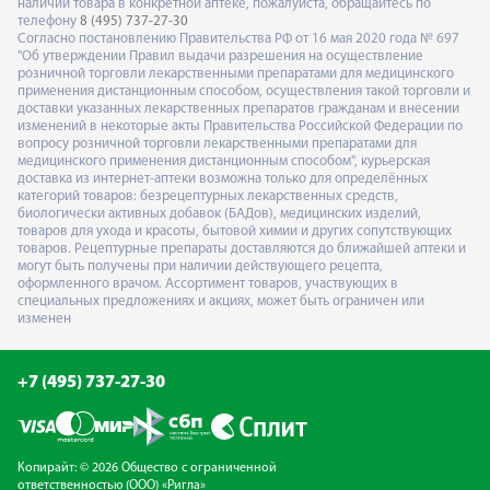
наличии товара в конкретной аптеке, пожалуйста, обращайтесь по
телефону
8 (495) 737-27-30
Согласно постановлению Правительства РФ от 16 мая 2020 года № 697
"Об утверждении Правил выдачи разрешения на осуществление
розничной торговли лекарственными препаратами для медицинского
применения дистанционным способом, осуществления такой торговли и
доставки указанных лекарственных препаратов гражданам и внесении
изменений в некоторые акты Правительства Российской Федерации по
вопросу розничной торговли лекарственными препаратами для
медицинского применения дистанционным способом", курьерская
доставка из интернет-аптеки возможна только для определённых
категорий товаров: безрецептурных лекарственных средств,
биологически активных добавок (БАДов), медицинских изделий,
товаров для ухода и красоты, бытовой химии и других сопутствующих
товаров. Рецептурные препараты доставляются до ближайшей аптеки и
могут быть получены при наличии действующего рецепта,
оформленного врачом. Ассортимент товаров, участвующих в
специальных предложениях и акциях, может быть ограничен или
изменен
+7 (495) 737-27-30
Копирайт: © 2026 Общество с ограниченной
ответственностью (ООО) «Ригла»