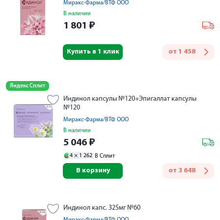
Миракс-Фарма/ВТФ ООО
В наличии
1 801
₽
Купить в 1 клик
от
1 458
Яндекс Сплит
Индинол капсулы №120+Эпигаллат капсулы
№120
Миракс-Фарма/ВТФ ООО
В наличии
5 046
₽
4 ×
1 262
В Сплит
В корзину
от
3 648
Индинол капс. 325мг №60