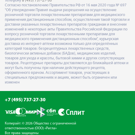
телефону
8 (495) 737-27-30
Согласно постановлению Правительства РФ от 16 мая 2020 года № 697
"Об утверждении Правил выдачи разрешения на осуществление
розничной торговли лекарственными препаратами для медицинского
применения дистанционным способом, осуществления такой торговли и
доставки указанных лекарственных препаратов гражданам и внесении
изменений в некоторые акты Правительства Российской Федерации по
вопросу розничной торговли лекарственными препаратами для
медицинского применения дистанционным способом", курьерская
доставка из интернет-аптеки возможна только для определённых
категорий товаров: безрецептурных лекарственных средств,
биологически активных добавок (БАДов), медицинских изделий,
товаров для ухода и красоты, бытовой химии и других сопутствующих
товаров. Рецептурные препараты доставляются до ближайшей аптеки и
могут быть получены при наличии действующего рецепта,
оформленного врачом. Ассортимент товаров, участвующих в
специальных предложениях и акциях, может быть ограничен или
изменен
+7 (495) 737-27-30
Копирайт: © 2026 Общество с ограниченной
ответственностью (ООО) «Ригла»
Все права защищены