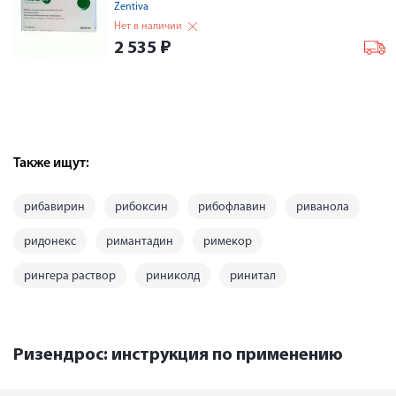
Zentiva
Нет в наличии
2 535
₽
Также ищут:
рибавирин
рибоксин
рибофлавин
риванола
ридонекс
римантадин
римекор
рингера раствор
риниколд
ринитал
Ризендрос: инструкция по применению