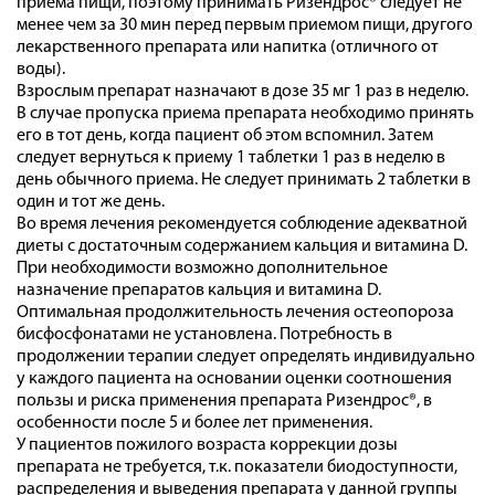
приема пищи, поэтому принимать Ризендрос® следует не
менее чем за 30 мин перед первым приемом пищи, другого
лекарственного препарата или напитка (отличного от
воды).
Взрослым препарат назначают в дозе 35 мг 1 раз в неделю.
В случае пропуска приема препарата необходимо принять
его в тот день, когда пациент об этом вспомнил. Затем
следует вернуться к приему 1 таблетки 1 раз в неделю в
день обычного приема. Не следует принимать 2 таблетки в
один и тот же день.
Во время лечения рекомендуется соблюдение адекватной
диеты с достаточным содержанием кальция и витамина D.
При необходимости возможно дополнительное
назначение препаратов кальция и витамина D.
Оптимальная продолжительность лечения остеопороза
бисфосфонатами не установлена. Потребность в
продолжении терапии следует определять индивидуально
у каждого пациента на основании оценки соотношения
пользы и риска применения препарата Ризендрос®, в
особенности после 5 и более лет применения.
У пациентов пожилого возраста коррекции дозы
препарата не требуется, т.к. показатели биодоступности,
распределения и выведения препарата у данной группы