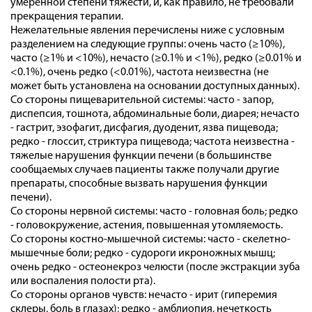
умеренной степени тяжести, и, как правило, не требовали
прекращения терапии.
Нежелательные явления перечислены ниже с условным
разделением на следующие группы: очень часто (≥10%),
часто (≥1% и <10%), нечасто (≥0.1% и <1%), редко (≥0.01% и
<0.1%), очень редко (<0.01%), частота неизвестна (не
может быть установлена на основании доступных данных).
Со стороны пищеварительной системы: часто - запор,
диспепсия, тошнота, абдоминальные боли, диарея; нечасто
- гастрит, эзофагит, дисфагия, дуоденит, язва пищевода;
редко - глоссит, стриктура пищевода; частота неизвестна -
тяжелые нарушения функции печени (в большинстве
сообщаемых случаев пациенты также получали другие
препараты, способные вызвать нарушения функции
печени).
Со стороны нервной системы: часто - головная боль; редко
- головокружение, астения, повышенная утомляемость.
Со стороны костно-мышечной системы: часто - скелетно-
мышечные боли; редко - судороги икроножных мышц;
очень редко - остеонекроз челюсти (после экстракции зуба
или воспаления полости рта).
Со стороны органов чувств: нечасто - ирит (гиперемия
склеры, боль в глазах); редко - амблиопия, нечеткость