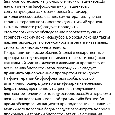
(включая остеомиелит) у онкологических пациентов. До
начала лечения бисфосфонатами у пациентов с
сопутствующими факторами риска (например,
онкологическое заболевание, химиотерапия, лучевая
терапия, терапия кортикостероидами, низкий уровень
гигиены полости рта) следует проводить
стоматологическое обследование с соответствующим
терапевтическим лечением зубов. Во время лечения таким
пациентам следует по возможности избегать инвазивных
стоматологических вмешательств.
Пища, напитки (кроме обычной воды) и лекарственные
препараты, содержащие поливалентные катионы (такие
как кальций, магний, железо и алюминий) препятствуют
всасыванию бисфосфонатов, поэтому их не следует
принимать одновременно с препаратом Ризендрос®.
На фоне терапии бисфосфонатами сообщалось об
атипичных подвертлужных и диафизарных переломах
бедра преимущественно у пациентов, получавших
длительное лечение по поводу остеопороза. Эти переломы
возникали после минимальной травмы либо без нее. Во
время обследования пациента при подозрении на наличие
атипичного перелома бедра следует рассмотреть вопрос о
прекращении терапии бисфосфонатами на основании