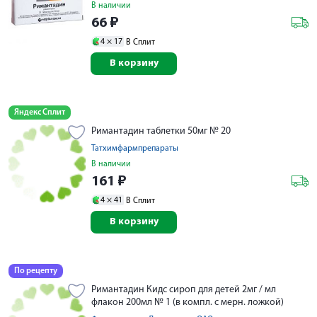
В наличии
66
₽
4 ×
17
В Сплит
В корзину
Яндекс Сплит
Римантадин таблетки 50мг № 20
Татхимфармпрепараты
В наличии
161
₽
4 ×
41
В Сплит
В корзину
По рецепту
Римантадин Кидс сироп для детей 2мг / мл
флакон 200мл № 1 (в компл. с мерн. ложкой)