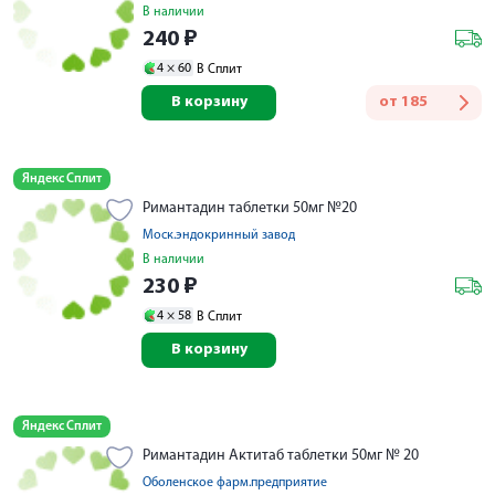
В наличии
240
₽
4 ×
60
В Сплит
В корзину
от
185
Яндекс Сплит
Римантадин таблетки 50мг №20
Моск.эндокринный завод
В наличии
230
₽
4 ×
58
В Сплит
В корзину
Яндекс Сплит
Римантадин Актитаб таблетки 50мг № 20
Оболенское фарм.предприятие