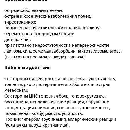
острые заболевания печени;
острые и хронические заболевания почек;
тиреотоксикоз;
повышенная чувствительность к римантадину;
беременность и период лактации;
дети до 7 лет;
при лактазной недостаточности, непереносимости
лактозы, синдроме мальабсорбции лактозы/изомальтозы
(т.к. в состав препарата входит лактоза).
Побочные действия
Со стороны пищеварительной системы: сухость во рту,
тошнота, рвота, потеря аппетита, боли в эпигастрии,
метеоризм.
Со стороны ЦНС: головная боль, головокружение,
бессонница, неврологические реакции, нарушение
концентрации внимания, сонливость, тревожность,
повышенная возбудимость, усталость.
Прочие: гипербилирубинемия, аллергические реакции
(кожная сыпь, зуд, крапивница).