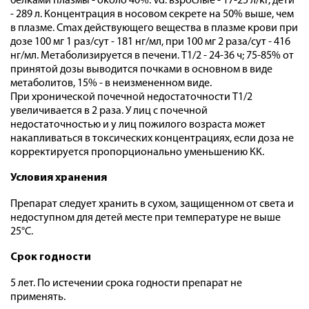
белками плазмы - около 40%. Vd: взрослые - 17-25 л/кг, дети
- 289 л. Концентрация в носовом секрете на 50% выше, чем
в плазме. Сmax действующего вещества в плазме крови при
дозе 100 мг 1 раз/сут - 181 нг/мл, при 100 мг 2 раза/сут - 416
нг/мл. Метаболизируется в печени. T1/2 - 24-36 ч; 75-85% от
принятой дозы выводится почками в основном в виде
метаболитов, 15% - в неизмененном виде.
При хронической почечной недостаточности T1/2
увеличивается в 2 раза. У лиц с почечной
недостаточностью и у лиц пожилого возраста может
накапливаться в токсических концентрациях, если доза не
корректируется пропорционально уменьшению КК.
Условия хранения
Препарат следует хранить в сухом, защищенном от света и
недоступном для детей месте при температуре не выше
25°С.
Срок годности
5 лет. По истечении срока годности препарат не
применять.