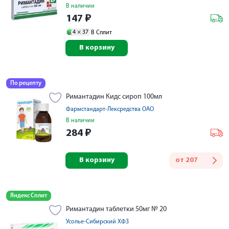
В наличии
147
₽
4 ×
37
В Сплит
В корзину
По рецепту
Римантадин Кидс сироп 100мл
Фармстандарт-Лексредства ОАО
В наличии
284
₽
В корзину
от
207
Яндекс Сплит
Римантадин таблетки 50мг № 20
Усолье-Сибирский ХФЗ