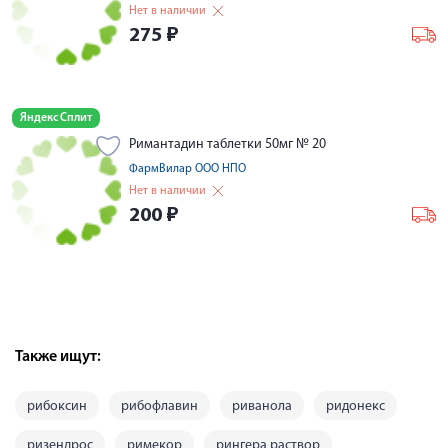
Нет в наличии
275
₽
Яндекс Сплит
Римантадин таблетки 50мг № 20
ФармВилар ООО НПО
Нет в наличии
200
₽
Также ищут:
рибоксин
рибофлавин
риванола
ридонекс
ризендрос
римекор
рингера раствор