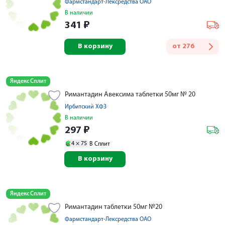
Фармстандарт-Лексредства ОАО
В наличии
341
₽
В корзину
от
276
Яндекс Сплит
Римантадин Авексима таблетки 50мг № 20
Ирбитский ХФЗ
В наличии
297
₽
4 ×
75
В Сплит
В корзину
Яндекс Сплит
Римантадин таблетки 50мг №20
Фармстандарт-Лексредства ОАО