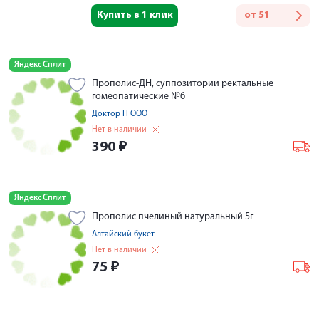
Купить в 1 клик
от
51
Яндекс Сплит
Прополис-ДН, суппозитории ректальные
гомеопатические №6
Доктор Н ООО
Нет в наличии
390
₽
Яндекс Сплит
Прополис пчелиный натуральный 5г
Алтайский букет
Нет в наличии
75
₽