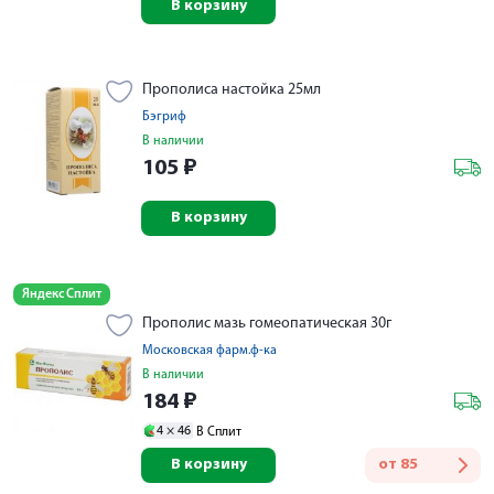
В корзину
Прополиса настойка 25мл
Бэгриф
В наличии
105
₽
В корзину
Яндекс Сплит
Прополис мазь гомеопатическая 30г
Московская фарм.ф-ка
В наличии
184
₽
4 ×
46
В Сплит
В корзину
от
85