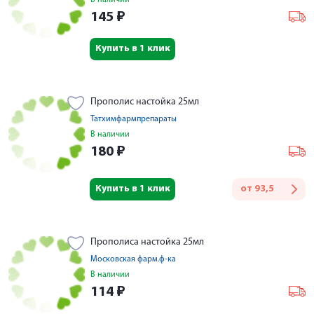
В наличии
145
₽
Купить в 1 клик
Прополис настойка 25мл
Татхимфармпрепараты
В наличии
180
₽
Купить в 1 клик
от
93,5
Прополиса настойка 25мл
Московская фарм.ф-ка
В наличии
114
₽