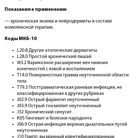
Показания к применению
— хроническая экзема и нейродермиты в составе
комплексной терапии.
Коды МКБ-10
L20.8 Другие атопические дерматиты
L28.0 Простой хронический лишай
I83.2 Варикозное расширение вен нижних
конечностей c язвой и воспалением
T14.0 Поверхностная травма неуточненной области
тела
T79.3 Посттравматическая раневая инфекция, не
классифицированная в других рубриках
J02.9 Острый фарингит неуточненный
J03.9 Острый тонзиллит неуточненный
J32 Хронический синусит
K05 Гингивит и болезни пародонта
J06.9 Острая инфекция верхних дыхательных путей
неуточненная
J10 Грипп, вызванный идентифицированным