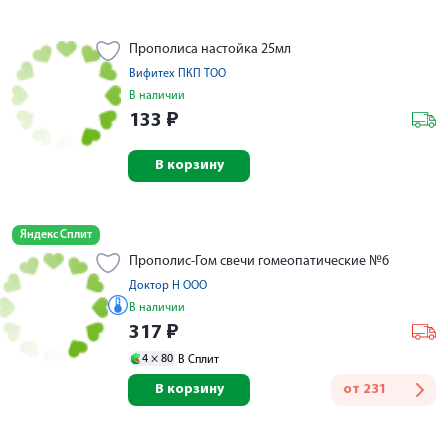
Прополиса настойка 25мл
Вифитех ПКП ТОО
В наличии
133
₽
В корзину
Яндекс Сплит
Прополис-Гом свечи гомеопатические №6
Доктор Н ООО
В наличии
317
₽
4 ×
80
В Сплит
В корзину
от
231