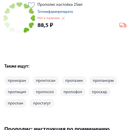
Прополис настойка 25мл
Татхимфармпрепараты
Нет в наличии
88,5
₽
Также ищут:
проноран
пронтосан
пропазин
пропанорм
пропицил
пропосол
пропофол
проскар
проспан
простагут
Прополис: инструкция по применению