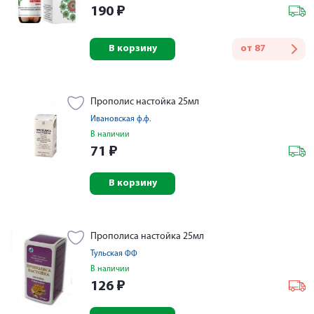
190
₽
В корзину
от
87
Прополис настойка 25мл
Ивановская ф.ф.
В наличии
71
₽
В корзину
Прополиса настойка 25мл
Тульская ФФ
В наличии
126
₽