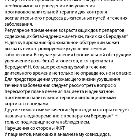
У пациентов с бронхиальной астмой следует помнить о
необходимости проведения или усиления
противовоспалительной терапии для контроля
воспалительного процесса дыхательных путей и течения
заболевания.
Регулярное применение возрастающих доз препаратов,
содержащих бета2-адреномиметики, таких как Беродуал®
Н, для купирования бронхиальной обструкции может
вызвать неконтролируемое ухудшение течения
заболевания. В случае усиления бронхиальной обструкции
увеличение дозы бета2-агонистов, в т.ч. препарата
Беродуал® Н, больше рекомендуемой в течение
длительного времени не только не оправдано, но и опасно.
Для предотвращения угрожающего жизни ухудшения
течения заболевания следует рассмотреть вопрос о
пересмотре плана лечения пациента и адекватной
противовоспалительной терапии ингаляционными
кортикостероидами.
Другие симпатомиметические бронходилататоры следует
назначать одновременно с препаратом Беродуал® Н
только под медицинским наблюдением.
Нарушения со стороны ЖКТ
У пациентов, имеющих в анамнезе муковисцидоз,