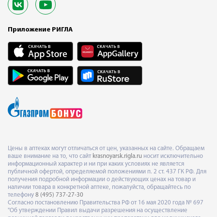
Приложение РИГЛА
Цены в аптеках могут отличаться от цен, указанных на сайте. Обращаем
ваше внимание на то, что сайт
krasnoyarsk.rigla.ru
носит исключительно
информационный характер и ни при каких условиях не является
публичной офертой, определяемой положениями п. 2 ст. 437 ГК РФ. Для
получения подробной информации о действующих ценах на товар и
наличии товара в конкретной аптеке, пожалуйста, обращайтесь по
телефону
8 (495) 737-27-30
Согласно постановлению Правительства РФ от 16 мая 2020 года № 697
"Об утверждении Правил выдачи разрешения на осуществление