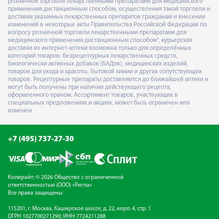
розничной торговли лекарственными препаратами для медицинского
применения дистанционным способом, осуществления такой торговли и
доставки указанных лекарственных препаратов гражданам и внесении
изменений в некоторые акты Правительства Российской Федерации по
вопросу розничной торговли лекарственными препаратами для
медицинского применения дистанционным способом", курьерская
доставка из интернет-аптеки возможна только для определённых
категорий товаров: безрецептурных лекарственных средств,
биологически активных добавок (БАДов), медицинских изделий,
товаров для ухода и красоты, бытовой химии и других сопутствующих
товаров. Рецептурные препараты доставляются до ближайшей аптеки и
могут быть получены при наличии действующего рецепта,
оформленного врачом. Ассортимент товаров, участвующих в
специальных предложениях и акциях, может быть ограничен или
изменен
+7 (495) 737-27-30
Копирайт: © 2026 Общество с ограниченной
ответственностью (ООО) «Ригла»
Все права защищены
115201, г. Москва, Каширское шоссе, д. 22, корп. 4, стр. 1
ОГРН 1027700271290; ИНН 7724211288