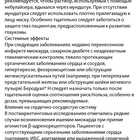
рекомендуется, чтобы раствор, используемый с помощью
небулайзера, вдыхался через мундштук. При отсутствии
мундштука следует использовать плотно прилегающую к
лицу маску. Особенно тщательно следует заботиться о
защите глаз пациентам, предрасположенным к развитию
глаукомы.
Системные эффекты
При следующих заболеваниях: недавно перенесенном
инфаркте миокарда, сахарном диабете с неадекватным
гликемическим контролем, тяжело протекающих
органических заболеваниях сердца и сосудов,
гипертиреозе, феохромоцитоме или обструкции
мочеиспускательных путей (например, при гиперплазии
предстательной железы или обструкции шейки мочевого
пузыря) Беродуал® Н следует назначать только после
тщательной оценки соотношения риск/польза, особенно в
дозах, превышающих рекомендуемые.
Влияние на сердечно-сосудистую систему
В постмаркетинговых исследованиях отмечались редкие
случаи возникновения ишемии миокарда при приеме
агонистов β-адренорецепторов. Пациентов с
сопутствующими серьезными заболеваниями сердца
(например, ИБС, аритмиями или выраженной сердечной