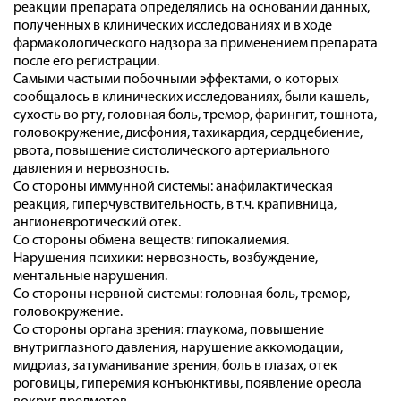
реакции препарата определялись на основании данных,
полученных в клинических исследованиях и в ходе
фармакологического надзора за применением препарата
после его регистрации.
Самыми частыми побочными эффектами, о которых
сообщалось в клинических исследованиях, были кашель,
сухость во рту, головная боль, тремор, фарингит, тошнота,
головокружение, дисфония, тахикардия, сердцебиение,
рвота, повышение систолического артериального
давления и нервозность.
Со стороны иммунной системы: анафилактическая
реакция, гиперчувствительность, в т.ч. крапивница,
ангионевротический отек.
Со стороны обмена веществ: гипокалиемия.
Нарушения психики: нервозность, возбуждение,
ментальные нарушения.
Со стороны нервной системы: головная боль, тремор,
головокружение.
Со стороны органа зрения: глаукома, повышение
внутриглазного давления, нарушение аккомодации,
мидриаз, затуманивание зрения, боль в глазах, отек
роговицы, гиперемия конъюнктивы, появление ореола