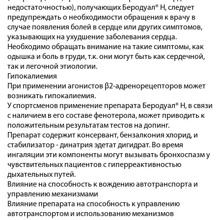
недостаточностью), получающих Беродуал® Н, следует
предупреждать о необходимости обращения к врачу в
случае появления болей в сердце или других симптомов,
указывающих на ухудшение заболевания сердца.
Необходимо обращать внимание на такие симптомы, как
одышка и боль в груди, т.к. они могут быть как сердечной,
так и легочной этиологии.
Гипокалиемия
При применении агонистов β2-адренорецепторов может
возникать гипокалиемия.
У спортсменов применение препарата Беродуал® Н, в связи
с наличием в его составе фенотерола, может приводить к
положительным результатам тестов на допинг.
Препарат содержит консервант, бензалкония хлорид, и
стабилизатор - динатрия эдетат дигидрат. Во время
ингаляции эти компоненты могут вызывать бронхоспазм у
чувствительных пациентов с гиперреактивностью
дыхательных путей.
Влияние на способность к вождению автотранспорта и
управлению механизмами
Влияние препарата на способность к управлению
автотранспортом и использованию механизмов