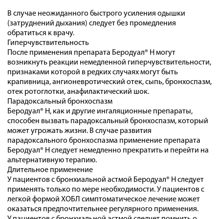
В случае неожиданного быстрого усиления одышки
(затруднений дыхания) следует без промедления
обратиться к врачу.
Гиперчувствительность
После применения препарата Беродуал® Н могут
возникнуть реакции немедленной гиперчувствительности,
признаками которой в редких случаях могут быть
крапивница, ангионевротический отек, сыпь, бронхоспазм,
отек ротоглотки, анафилактический шок.
Парадоксальный бронхоспазм
Беродуал® Н, как и другие ингаляционные препараты,
способен вызвать парадоксальный бронхоспазм, который
может угрожать жизни. В случае развития
парадоксального бронхоспазма применение препарата
Беродуал® Н следует немедленно прекратить и перейти на
альтернативную терапию.
Длительное применение
У пациентов с бронхиальной астмой Беродуал® Н следует
применять только по мере необходимости. У пациентов с
легкой формой ХОБЛ симптоматическое лечение может
оказаться предпочтительнее регулярного применения.