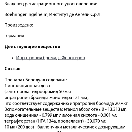
Владелец регистрационного удостоверения:
Boehringer Ingelheim, Институт де Ангели С.р.Л.
Произведено:
Германия
Действующее вещество
Ипратропия бромид+Фенотерол
Состав
Препарат Беродуал содержит:
1 ингаляционная доза
фенотерола гидробромид 50 мкг
ипратропия бромида моногидрат 21 мкг,
что соответствует содержанию ипратропия бромида 20 мкг
Вспомогательные вещества: этанол абсолютный - 13.313 мг,
вода очищенная - 0.799 мг, лимонная кислота - 0.001 мг,
тетрафторэтан (HFA 134a, пропеллент) - 39.070 мг.
10 мл (200 доз) - баллончики металлические с дозирующим