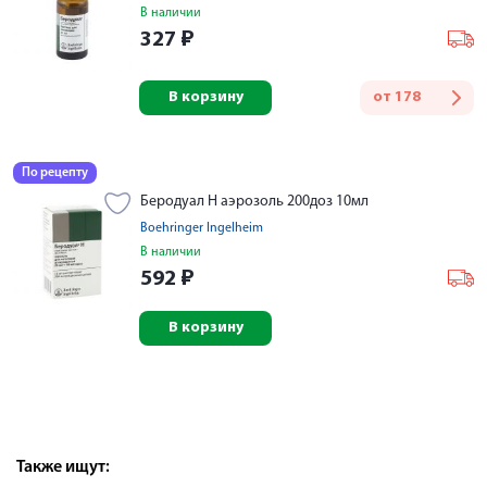
В наличии
327
₽
В корзину
от
178
По рецепту
Беродуал Н аэрозоль 200доз 10мл
Boehringer Ingelheim
В наличии
592
₽
В корзину
Также ищут: