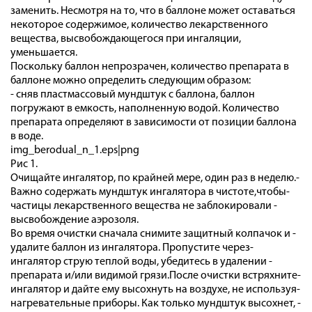
заменить. Несмотря на то, что в баллоне может оставаться
некоторое содержимое, количество лекарственного
вещества, высвобождающегося при ингаляции,
уменьшается.
Поскольку баллон непрозрачен, количество препарата в
баллоне можно определить следующим образом:
- сняв пластмассовый мундштук с баллона, баллон
погружают в емкость, наполненную водой. Количество
препарата определяют в зависимости от позиции баллона
в воде.
img_berodual_n_1.eps|png
Рис 1.
Очищайте ­ингалятор, ­по ­крайней ­мере,­ один­ раз ­в ­неделю.­
Важно­ содержать­ мундштук ­ингалятора ­в ­чистоте,­чтобы­
частицы лекарственного ­вещества­ не ­заблокировали ­
высвобождение ­аэрозоля.
Во ­время ­очистки ­сначала ­снимите­ защитный ­колпачок ­и ­
удалите ­баллон ­из ­ингалятора. ­Пропустите­ через­
ингалятор ­струю теплой ­воды,­ убедитесь ­в ­удалении ­
препарата ­и/или ­видимой­ грязи.­После ­очистки ­встряхните­
ингалятор ­и ­дайте ­ему высохнуть ­на ­воздухе, ­не ­используя­
нагревательные ­приборы.­ Как ­только ­мундштук­ высохнет, ­