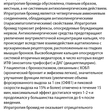
ипратропия бромида обусловлена, главным образом,
местным, а не системным антихолинергическим действием.
Ипратропия бромид является четвертичным аммониевым
соединением, обладающим антихолинергическими
(парасимпатолитическими) свойствами. Ипратропия
бромид тормозит рефлексы, опосредуемые блуждающим
нервом. Антихолинергические средства предотвращают
увеличение внутриклеточной концентрации кальция, что
происходит вследствие взаимодействия ацетилхолина с
мускариновым рецептором, расположенным на гладких
мышцах бронхов. Высвобождение кальция опосредуется
системой вторичных медиаторов, в число которых входят
ИТФ (инозитола трифосфат) и ДАГ (диацилглицерин).
У пациентов с бронхоспазмом, связанным с ХОБЛ
(хронический бронхит и эмфизема легких), значительное
улучшение функции легких (увеличение объема
форсированного выдоха за 1 сек (ОФВ1) и пиковой
скорости выдоха на 15% и более) отмечено в течение 15
мин, максимальный эффект достигался через 1-2 ч и
продолжался у большинства пациентов до 6 ч после
введения.
Ипратропия бромид не оказывает отрицательного