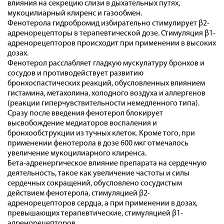
влияния на секрецию слизи в дыхательных путях,
мукоцилиарный клиренс и газообмен.
Фенотерола гидробромид избирательно стимулирует β2-
адренорецепторы в терапевтической дозе. Стимуляция β1-
адренорецепторов происходит при применении в высоких
дозах.
Фенотерол расслабляет гладкую мускулатуру бронхов и
сосудов и противодействует развитию
бронхоспастических реакций, обусловленных влиянием
гистамина, метахолина, холодного воздуха и аллергенов
(реакции гиперчувствительности немедленного типа).
Сразу после введения фенотерол блокирует
высвобождение медиаторов воспаления и
бронхообструкции из тучных клеток. Кроме того, при
применении фенотерола в дозе 600 мкг отмечалось
увеличение мукоцилиарного клиренса.
Бета-адренергическое влияние препарата на сердечную
деятельность, такое как увеличение частоты и силы
сердечных сокращений, обусловлено сосудистым
действием фенотерола, стимуляцией β2-
адренорецепторов сердца, а при применении в дозах,
превышающих терапевтические, стимуляцией β1-
адренорецепторов.