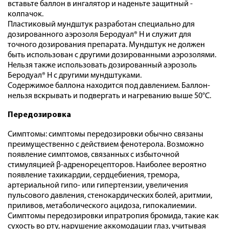
вставьте ­баллон ­в ­ингалятор­ и­ наденьте ­защитный ­
колпачок.
Пластиковый мундштук разработан специально для
дозированного аэрозоля Беродуал® Н и служит для
точного дозирования препарата. Мундштук не должен
быть использован с другими дозированными аэрозолями.
Нельзя также использовать дозированный аэрозоль
Беродуал® Н с другими мундштуками.
Содержимое ­баллона ­находится ­под ­давлением.­ Баллон­
нельзя­ вскрывать ­и ­подвергать и ­нагреванию ­выше ­50°­С.
Передозировка
Симптомы: симптомы передозировки обычно связаны
преимущественно с действием фенотерола. Возможно
появление симптомов, связанных с избыточной
стимуляцией β-адренорецепторов. Наиболее вероятно
появление тахикардии, сердцебиения, тремора,
артериальной гипо- или гипертензии, увеличения
пульсового давления, стенокардических болей, аритмии,
приливов, метаболического ацидоза, гипокалиемии.
Симптомы передозировки ипратропия бромида, такие как
сухость во рту, нарушение аккомодации глаз, учитывая