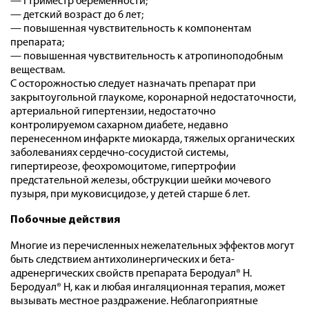
— I триместр беременности;
— детский возраст до 6 лет;
— повышенная чувствительность к компонентам
препарата;
— повышенная чувствительность к атропиноподобным
веществам.
С осторожностью следует назначать препарат при
закрытоугольной глаукоме, коронарной недостаточности,
артериальной гипертензии, недостаточно
контролируемом сахарном диабете, недавно
перенесенном инфаркте миокарда, тяжелых органических
заболеваниях сердечно-сосудистой системы,
гипертиреозе, феохромоцитоме, гипертрофии
предстательной железы, обструкции шейки мочевого
пузыря, при муковисцидозе, у детей старше 6 лет.
Побочные действия
Многие из перечисленных нежелательных эффектов могут
быть следствием антихолинергических и бета-
адренергических свойств препарата Беродуал® Н.
Беродуал® Н, как и любая ингаляционная терапия, может
вызывать местное раздражение. Неблагоприятные