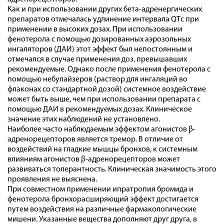
Как и при использовании других бета-адренергических
препаратов отмечалась удлинение интервала QTс при
применении в высоких дозах. При использовании
фенотерола с помощью дозированных аэрозольных
ингаляторов (ДАИ) этот эффект был непостоянным и
отмечался в случае применения доз, превышавших
рекомендуемые. Однако после применения фенотерола с
помощью небулайзеров (раствор для ингаляций во
флаконах со стандартной дозой) системное воздействие
может быть выше, чем при использовании препарата с
помощью ДАИ в рекомендуемых дозах. Клиническое
значение этих наблюдений не установлено.
Наиболее часто наблюдаемым эффектом агонистов β-
адренорецепторов является тремор. В отличие от
воздействий на гладкие мышцы бронхов, к системным
влияниям агонистов β-адренорецепторов может
развиваться толерантность. Клиническая значимость этого
проявления не выяснена.
При совместном применении ипратропия бромида и
фенотерола бронхорасширяющий эффект достигается
путем воздействия на различные фармакологические
мишени. Указанные вещества дополняют друг друга, в