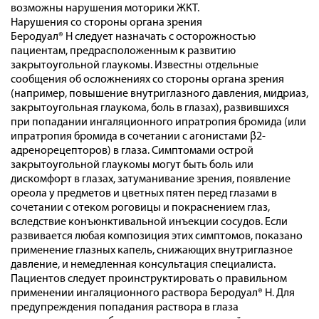
возможны нарушения моторики ЖКТ.
Нарушения со стороны органа зрения
Беродуал® Н следует назначать с осторожностью
пациентам, предрасположенным к развитию
закрытоугольной глаукомы. Известны отдельные
сообщения об осложнениях со стороны органа зрения
(например, повышение внутриглазного давления, мидриаз,
закрытоугольная глаукома, боль в глазах), развившихся
при попадании ингаляционного ипратропия бромида (или
ипратропия бромида в сочетании с агонистами β2-
адренорецепторов) в глаза. Симптомами острой
закрытоугольной глаукомы могут быть боль или
дискомфорт в глазах, затуманивание зрения, появление
ореола у предметов и цветных пятен перед глазами в
сочетании с отеком роговицы и покраснением глаз,
вследствие конъюнктивальной инъекции сосудов. Если
развивается любая композиция этих симптомов, показано
применение глазных капель, снижающих внутриглазное
давление, и немедленная консультация специалиста.
Пациентов следует проинструктировать о правильном
применении ингаляционного раствора Беродуал® Н. Для
предупреждения попадания раствора в глаза