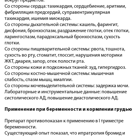
вокруг предметов.
Со стороны сердца: тахикардия, сердцебиение, аритмии,
фибрилляция предсердий, суправентрикулярная
тахикардия, ишемия миокарда.
Со стороны дыхательной системы: кашель, фарингит,
дисфония, бронхоспазм, раздражение глотки, отек глотки,
ларингоспазм, парадоксальный бронхоспазм, сухость
глотки.
Со стороны пищеварительной системы: рвота, тошнота,
сухость во рту, стоматит, глоссит, нарушения моторики
ЖКТ, диарея, запор, отек полости рта.
Со стороны кожи и подкожных тканей: зуд, гипергидроз.
Со стороны костно-мышечной системы: мышечная
слабость, спазм мышц, миалгии.
Со стороны мочевыделительной системы: задержка мочи.
Лабораторные и инструментальные данные: повышение
систолического АД, повышение диастолического АД.
Применение при беременности и кормлении грудью
Препарат противопоказан к применению в I триместре
беременности.
Существующий опыт показал, что ипратропия бромид и