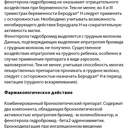
фенотерола гидробромид не оказывают отрицательного
воздействия при беременности. Тем не менее, во II и III
триместрах беременности Беродуал® Н следует применять
с осторожностью. Необходимо учитывать возможность
ингибирующего действия Беродуала Н на сократительную
активность матки.
Фенотерола гидробромид выделяется с грудным молоком.
Данных, подтверждающих выделение ипратропия бромида
с грудным молоком, не получено. Существенное
воздействие ипратропия на грудного ребенка, особенно в
случае применения препарата в виде аэрозоля,
маловероятно. Тем не менее, учитывая способность многих
лекарственных препаратов проникать в грудное молоко,
следует с осторожностью назначать Беродуал® Н в период
лактации (грудного вскармливания).
Фармакологическое действие
Комбинированный бронхолитический препарат. Содержит
два компонента, обладающих бронхолитической
активностью: ипратропия бромид - м-холиноблокатор, и
фенотерола гидробромид - бета2-адреномиметик.
Бронходилатация при ингаляционном введении