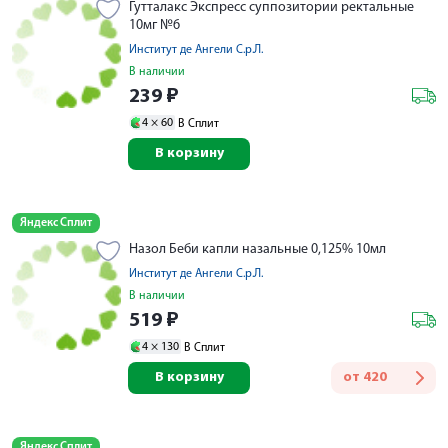
Гутталакс Экспресс суппозитории ректальные
10мг №6
Институт де Ангели С.р.Л.
В наличии
239
₽
4 ×
60
В Сплит
В корзину
Яндекс Сплит
Назол Беби капли назальные 0,125% 10мл
Институт де Ангели С.р.Л.
В наличии
519
₽
4 ×
130
В Сплит
В корзину
от
420
Яндекс Сплит