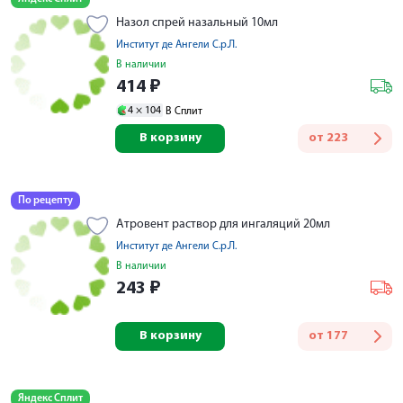
Назол спрей назальный 10мл
Институт де Ангели С.р.Л.
В наличии
414
₽
4 ×
104
В Сплит
В корзину
от
223
По рецепту
Атровент раствор для ингаляций 20мл
Институт де Ангели С.р.Л.
В наличии
243
₽
В корзину
от
177
Яндекс Сплит