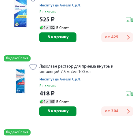
Институт де Ангели С.р.Л.
В наличии
525
₽
4 ×
132
В Сплит
В корзину
от
425
Яндекс Сплит
Лазолван раствор для приема внутрь и
ингаляций 7,5 мг/мл 100 мл
Институт де Ангели С.р.Л.
В наличии
418
₽
4 ×
105
В Сплит
В корзину
от
304
Яндекс Сплит