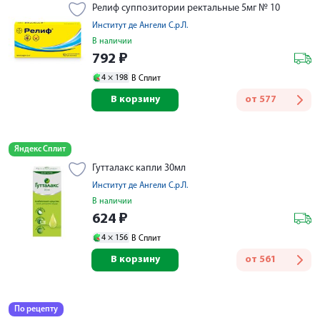
Релиф суппозитории ректальные 5мг № 10
Институт де Ангели С.р.Л.
В наличии
792
₽
4 ×
198
В Сплит
В корзину
от
577
Яндекс Сплит
Гутталакс капли 30мл
Институт де Ангели С.р.Л.
В наличии
624
₽
4 ×
156
В Сплит
В корзину
от
561
По рецепту