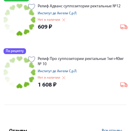
Релиф Адванс суппозитории ректальные №12
Институт де Ангели С.р.Л.
Нет в наличии
609
₽
По рецепту
Релиф Про суппозитории ректальные 1мг+40мг
№ 10
Институт де Ангели С.р.Л.
Нет в наличии
1 608
₽
Все отзывы