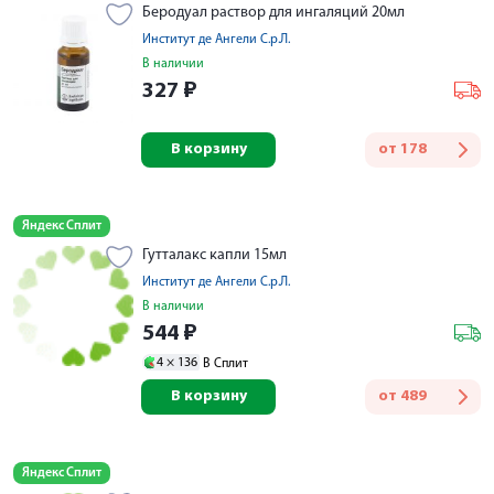
Беродуал раствор для ингаляций 20мл
Институт де Ангели С.р.Л.
В наличии
327
₽
В корзину
от
178
Яндекс Сплит
Гутталакс капли 15мл
Институт де Ангели С.р.Л.
В наличии
544
₽
4 ×
136
В Сплит
В корзину
от
489
Яндекс Сплит