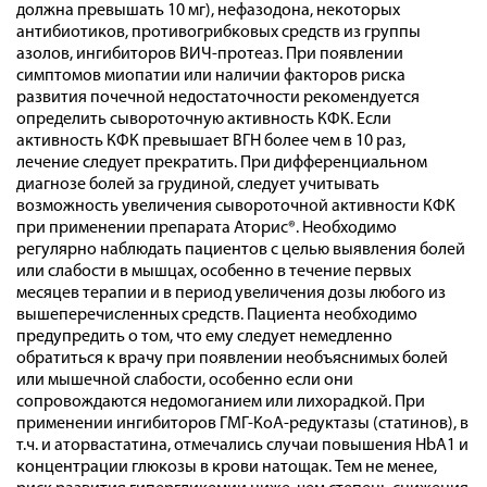
должна превышать 10 мг), нефазодона, некоторых
антибиотиков, противогрибковых средств из группы
азолов, ингибиторов ВИЧ-протеаз. При появлении
симптомов миопатии или наличии факторов риска
развития почечной недостаточности рекомендуется
определить сывороточную активность КФК. Если
активность КФК превышает ВГН более чем в 10 раз,
лечение следует прекратить. При дифференциальном
диагнозе болей за грудиной, следует учитывать
возможность увеличения сывороточной активности КФК
при применении препарата Аторис®. Необходимо
регулярно наблюдать пациентов с целью выявления болей
или слабости в мышцах, особенно в течение первых
месяцев терапии и в период увеличения дозы любого из
вышеперечисленных средств. Пациента необходимо
предупредить о том, что ему следует немедленно
обратиться к врачу при появлении необъяснимых болей
или мышечной слабости, особенно если они
сопровождаются недомоганием или лихорадкой. При
применении ингибиторов ГМГ-КоА-редуктазы (статинов), в
т.ч. и аторвастатина, отмечались случаи повышения HbА1 и
концентрации глюкозы в крови натощак. Тем не менее,