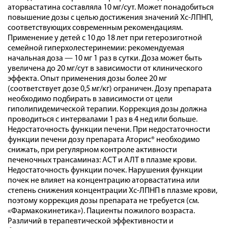
аторвастатина составляла 10 мг/сут. Может понадобиться
повышение дозы с целью достижения значений Хс-ЛПНП,
соответствующих современным рекомендациям.
Применение у детей с 10 до 18 лет при гетерозиготной
семейной гиперхолестеринемии: рекомендуемая
начальная доза — 10 мг 1 раз в сутки. Доза может быть
увеличена до 20 мг/сут в зависимости от клинического
эффекта. Опыт применения дозы более 20 мг
(соответствует дозе 0,5 мг/кг) ограничен. Дозу препарата
необходимо подбирать в зависимости от цели
гиполипидемической терапии. Коррекция дозы должна
проводиться с интервалами 1 раз в 4 нед или больше.
Недостаточность функции печени. При недостаточности
функции печени дозу препарата Аторис® необходимо
снижать, при регулярном контроле активности
печеночных трансаминаз: АСТ и АЛТ в плазме крови.
Недостаточность функции почек. Нарушения функции
почек не влияет на концентрацию аторвастатина или
степень снижения концентрации Хс-ЛПНП в плазме крови,
поэтому коррекция дозы препарата не требуется (см.
«Фармакокинетика»). Пациенты пожилого возраста.
Различий в терапевтической эффективности и