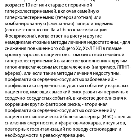
возрасте 10 лет или старше с первичной
гиперхолестеринемией, включая семейную
гиперхолестеринемию (гетерозиготная) или
комбинированную (смешанная) гиперлипидемию
(соответственно тип IIа и IIb по классификации
Фредриксона), когда ответ на диету и другие
немедикаментозные методы лечения недостаточны; - для
снижения повышенного общего Хс, Хс-ЛПНП в плазме
крови у взрослых пациентов с гомозиготной семейной
гиперхолестеринемией в качестве дополнения к другим
гиполипидемическим методам лечения (например, ЛПНП-
аферез), или если такие методы лечения недоступны.
профилактика сердечно-сосудистых заболеваний: -
профилактика сердечно-сосудистых событий у взрослых
пациентов, имеющих высокий риск развития первичных
сердечно-сосудистых событий, в качестве дополнения к
коррекции других факторов риска; - вторичная
профилактика сердечно-сосудистых осложнений у
пациентов с ишемической болезнью сердца (ИБС) с целью
снижения смертности, инфарктов миокарда, инсультов,
повторных госпитализаций по поводу стенокардии и
необходимости в реваскуляризации.