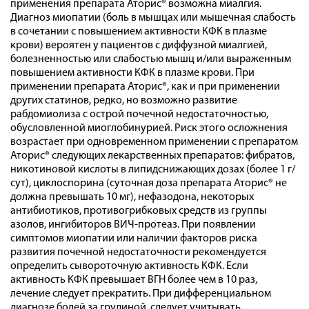
применения препарата Аторис® возможна миалгия.
Диагноз миопатии (боль в мышцах или мышечная слабость
в сочетании с повышением активности КФК в плазме
крови) вероятен у пациентов с диффузной миалгией,
болезненностью или слабостью мышц и/или выраженным
повышением активности КФК в плазме крови. При
применении препарата Аторис®, как и при применении
других статинов, редко, но возможно развитие
рабдомиолиза с острой почечной недостаточностью,
обусловленной миоглобинурией. Риск этого осложнения
возрастает при одновременном применении с препаратом
Аторис® следующих лекарственных препаратов: фибратов,
никотиновой кислоты в липидснижающих дозах (более 1 г/
сут), циклоспорина (суточная доза препарата Аторис® не
должна превышать 10 мг), нефазодона, некоторых
антибиотиков, противогрибковых средств из группы
азолов, ингибиторов ВИЧ-протеаз. При появлении
симптомов миопатии или наличии факторов риска
развития почечной недостаточности рекомендуется
определить сывороточную активность КФК. Если
активность КФК превышает ВГН более чем в 10 раз,
лечение следует прекратить. При дифференциальном
диагнозе болей за грудиной, следует учитывать