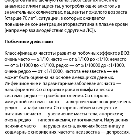
фибратов на мышечную ткань, заболевания печени в
анамнезе и/или пациенты, употребляющие алкоголь в
значительных количествах, пациенты пожилого возраста
[старше 70 лет], ситуации, в которых ожидается
повышение концентрации аторвастатина в плазме крови
[например взаимодействия с другими ЛС]).
Побочные действия
Классификация частоты развития побочных эффектов ВОЗ:
очень часто — ≥1/10; часто — от ≥1/100 до <1/10; нечасто
— от ≥1/1000 до <1/100; редко — от ≥1/10000 до <1/1000;
очень редко — от <1/10000; частота неизвестна — не
может быть оценена на основе имеющихся данных.
Инфекционные и паразитарные заболевания: часто —
назофарингит. Со стороны крови и лимфатической
системы: редко — тромбоцитопения. Со стороны
иммунной системы: часто — аллергические реакции; очень
редко — анафилаксия. Со стороны обмена веществ и
питания: нечасто — увеличение массы тела, анорексия;
очень редко — гипергликемия, гипогликемия. Нарушения
психики: часто — нарушения сна, включая бессонницу и
кошмарные сновидения; частота неизвестна — депрессия.