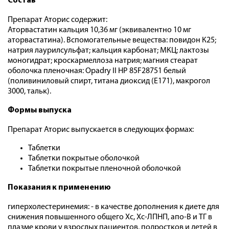
Состав
Препарат Аторис содержит:
Аторвастатин кальция 10,36 мг (эквивалентно 10 мг
аторвастатина). Вспомогательные вещества: повидон К25;
натрия лаурилсульфат; кальция карбонат; МКЦ; лактозы
моногидрат; кроскармеллоза натрия; магния стеарат
оболочка пленочная: Opadry II HP 85F28751 белый
(поливиниловый спирт, титана диоксид (Е171), макрогол
3000, тальк).
Формы выпуска
Препарат Аторис выпускается в следующих формах:
Таблетки
Таблетки покрытые оболочкой
Таблетки покрытые пленочной оболочкой
Показания к применению
гиперхолестеринемия: - в качестве дополнения к диете для
снижения повышенного общего Хс, Хс-ЛПНП, апо-В и ТГ в
плазме крови у взрослых пациентов, подростков и детей в