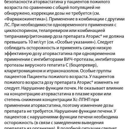
безопасности аторвастатина у пациентов пожилого
возраста по сравнению с общей популяцией не
обнаружено, коррекции дозы не требуется (см.
«Фармакокинетика»). Применение в комбинации с другими
ЛС. При необходимости одновременного применения с
циклоспорином, телапревиром или комбинацией
типранавир/ритонавир доза препарата Аторис® не должна
превышать 10 мг/сут (см. «Особые указания»). Следует
соблюдать осторожность и применять самую низкую
эффективную дозу аторвастатина при одновременном
применении с ингибиторами ВИЧ-протеазы, ингибиторами
протеазы вирусного гепатита С (боцепревир),
кларитромицином и итраконазолом. Особые группы
пациентов Пациенты пожилого возраста. У пациентов
пожилого возраста дозу препарата Аторис® изменять не
следует. Нарушение функции почек. Не оказывает влияние
на концентрацию аторвастатина в плазме крови или
степень снижения концентрации Хс-ЛПНП при
применении аторвастатина, поэтому изменение дозы
препарата не требуется. Нарушение функции печени. У
пациентов с нарушениями функции печени необходима
осторожность (в связи с замедлением выведения
препарата из организма). В подобной ситуации следует