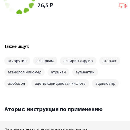
76,5
₽
Также ищут:
аскорутин
аспаркам
аспирин кардио
атаракс
атенолол никомед
атрикан
аугментин
афобазол
ацетилсалициловая кислота
ацикловир
Аторис: инструкция по применению