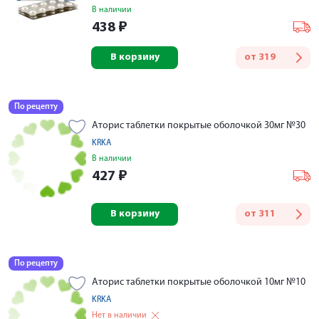
В наличии
438
₽
В корзину
от
319
По рецепту
Аторис таблетки покрытые оболочкой 30мг №30
KRKA
В наличии
427
₽
В корзину
от
311
По рецепту
Аторис таблетки покрытые оболочкой 10мг №10
KRKA
Нет в наличии