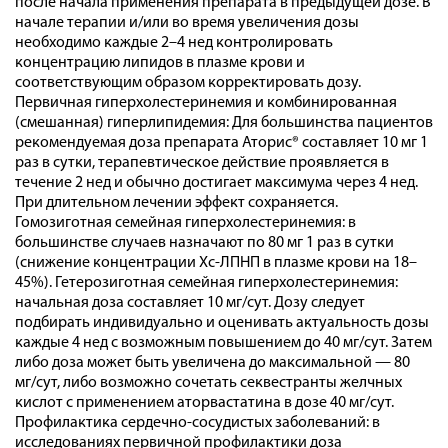
после начала применения препарата в предыдущей дозе. В
начале терапии и/или во время увеличения дозы
необходимо каждые 2–4 нед контролировать
концентрацию липидов в плазме крови и
соответствующим образом корректировать дозу.
Первичная гиперхолестеринемия и комбинированная
(смешанная) гиперлипидемия: Для большинства пациентов
рекомендуемая доза препарата Аторис® составляет 10 мг 1
раз в сутки, терапевтическое действие проявляется в
течение 2 нед и обычно достигает максимума через 4 нед.
При длительном лечении эффект сохраняется.
Гомозиготная семейная гиперхолестеринемия: в
большинстве случаев назначают по 80 мг 1 раз в сутки
(снижение концентрации Хс-ЛПНП в плазме крови на 18–
45%). Гетерозиготная семейная гиперхолестеринемия:
начальная доза составляет 10 мг/сут. Дозу следует
подбирать индивидуально и оценивать актуальность дозы
каждые 4 нед с возможным повышением до 40 мг/сут. Затем
либо доза может быть увеличена до максимальной — 80
мг/сут, либо возможно сочетать секвестранты желчных
кислот с применением аторвастатина в дозе 40 мг/сут.
Профилактика сердечно-сосудистых заболеваний: в
исследованиях первичной профилактики доза