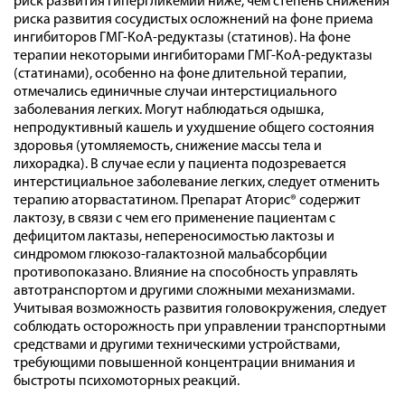
риск развития гипергликемии ниже, чем степень снижения
риска развития сосудистых осложнений на фоне приема
ингибиторов ГМГ-КоА-редуктазы (статинов). На фоне
терапии некоторыми ингибиторами ГМГ-КоА-редуктазы
(статинами), особенно на фоне длительной терапии,
отмечались единичные случаи интерстициального
заболевания легких. Могут наблюдаться одышка,
непродуктивный кашель и ухудшение общего состояния
здоровья (утомляемость, снижение массы тела и
лихорадка). В случае если у пациента подозревается
интерстициальное заболевание легких, следует отменить
терапию аторвастатином. Препарат Аторис® содержит
лактозу, в связи с чем его применение пациентам с
дефицитом лактазы, непереносимостью лактозы и
синдромом глюкозо-галактозной мальабсорбции
противопоказано. Влияние на способность управлять
автотранспортом и другими сложными механизмами.
Учитывая возможность развития головокружения, следует
соблюдать осторожность при управлении транспортными
средствами и другими техническими устройствами,
требующими повышенной концентрации внимания и
быстроты психомоторных реакций.