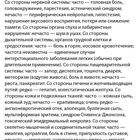
Со стороны нервной системы: часто — головная боль,
головокружение, парестезия, астенический синдром;
нечасто — периферическая нейропатия, гипестезия,
нарушение вкусового восприятия, потеря или снижение
памяти. Со стороны органа слуха и лабиринтные
нарушения: нечасто — шум в ушах. Со стороны
дыхательной системы, органов грудной клетки и
средостения: часто — боль в горле, носовое кровотечение;
частота неизвестна — единичные случаи
интерстициального заболевания легких (обычно при
длительном применении). Со стороны пищеварительной
системы: часто — запор, диспепсия, тошнота, диарея,
метеоризм (вздутие живота), боль в животе; нечасто —
рвота, панкреатит. Со стороны печени и желчевыводящих
путей: редко — гепатит, холестатическая желтуха. Со
стороны кожи и подкожных тканей: часто — кожная сыпь,
кожный зуд; нечасто — крапивница; очень редко —
ангионевротический отек, алопеция, буллезная сыпь,
мультиформная эритема, синдром Стивенса-Джонсона,
токсический эпидермальный некролиз. Со стороны
скелетно-мышечной и соединительной ткани: часто —
миалгия, артралгия, боль в спине, припухлость суставов;