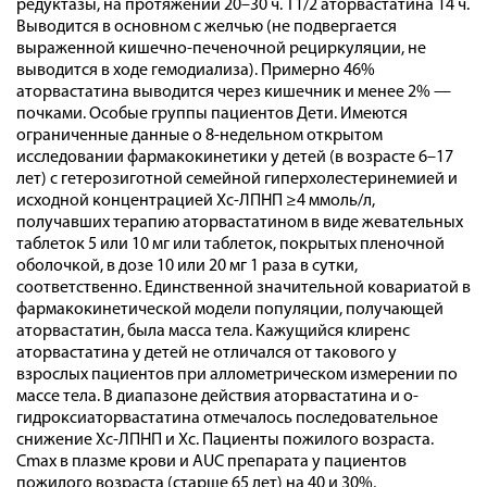
редуктазы, на протяжении 20–30 ч. T1/2 аторвастатина 14 ч.
Выводится в основном с желчью (не подвергается
выраженной кишечно-печеночной рециркуляции, не
выводится в ходе гемодиализа). Примерно 46%
аторвастатина выводится через кишечник и менее 2% —
почками. Особые группы пациентов Дети. Имеются
ограниченные данные о 8-недельном открытом
исследовании фармакокинетики у детей (в возрасте 6–17
лет) с гетерозиготной семейной гиперхолестеринемией и
исходной концентрацией Хс-ЛПНП ≥4 ммоль/л,
получавших терапию аторвастатином в виде жевательных
таблеток 5 или 10 мг или таблеток, покрытых пленочной
оболочкой, в дозе 10 или 20 мг 1 раза в сутки,
соответственно. Единственной значительной ковариатой в
фармакокинетической модели популяции, получающей
аторвастатин, была масса тела. Кажущийся клиренс
аторвастатина у детей не отличался от такового у
взрослых пациентов при аллометрическом измерении по
массе тела. В диапазоне действия аторвастатина и о-
гидроксиаторвастатина отмечалось последовательное
снижение Хс-ЛПНП и Хс. Пациенты пожилого возраста.
Cmax в плазме крови и AUC препарата у пациентов
пожилого возраста (старше 65 лет) на 40 и 30%,