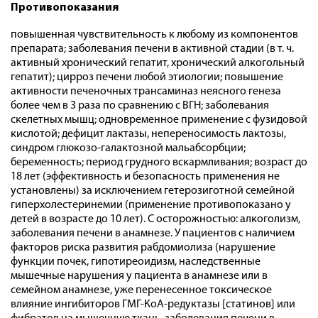
Противопоказания
повышенная чувствительность к любому из компонентов
препарата; заболевания печени в активной стадии (в т. ч.
активный хронический гепатит, хронический алкогольный
гепатит); цирроз печени любой этиологии; повышение
активности печеночных трансаминаз неясного генеза
более чем в 3 раза по сравнению с ВГН; заболевания
скелетных мышц; одновременное применение с фузидовой
кислотой; дефицит лактазы, непереносимость лактозы,
синдром глюкозо-галактозной мальабсорбции;
беременность; период грудного вскармливания; возраст до
18 лет (эффективность и безопасность применения не
установлены) за исключением гетерозиготной семейной
гиперхолестеринемии (применение противопоказано у
детей в возрасте до 10 лет). С осторожностью: алкоголизм,
заболевания печени в анамнезе. У пациентов с наличием
факторов риска развития рабдомиолиза (нарушение
функции почек, гипотиреоидизм, наследственные
мышечные нарушения у пациента в анамнезе или в
семейном анамнезе, уже перенесенное токсическое
влияние ингибиторов ГМГ-КоА-редуктазы [статинов] или