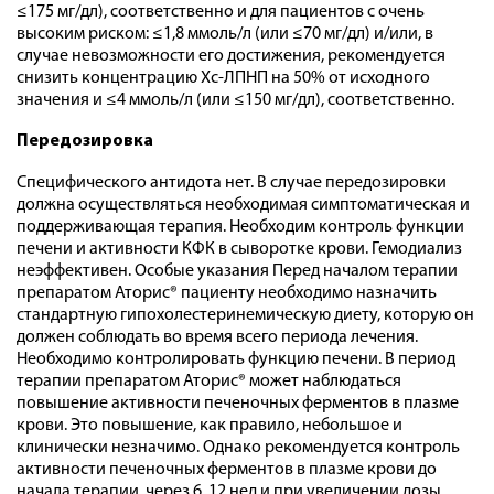
≤175 мг/дл), соответственно и для пациентов с очень
высоким риском: ≤1,8 ммоль/л (или ≤70 мг/дл) и/или, в
случае невозможности его достижения, рекомендуется
снизить концентрацию Хс-ЛПНП на 50% от исходного
значения и ≤4 ммоль/л (или ≤150 мг/дл), соответственно.
Передозировка
Специфического антидота нет. В случае передозировки
должна осуществляться необходимая симптоматическая и
поддерживающая терапия. Необходим контроль функции
печени и активности КФК в сыворотке крови. Гемодиализ
неэффективен. Особые указания Перед началом терапии
препаратом Аторис® пациенту необходимо назначить
стандартную гипохолестеринемическую диету, которую он
должен соблюдать во время всего периода лечения.
Необходимо контролировать функцию печени. В период
терапии препаратом Аторис® может наблюдаться
повышение активности печеночных ферментов в плазме
крови. Это повышение, как правило, небольшое и
клинически незначимо. Однако рекомендуется контроль
активности печеночных ферментов в плазме крови до
начала терапии, через 6, 12 нед и при увеличении дозы