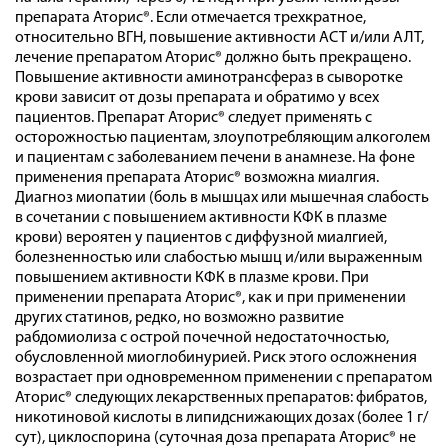
препарата Аторис®. Если отмечается трехкратное,
относительно ВГН, повышение активности АСТ и/или АЛТ,
лечение препаратом Аторис® должно быть прекращено.
Повышение активности аминотрансфераз в сыворотке
крови зависит от дозы препарата и обратимо у всех
пациентов. Препарат Аторис® следует применять с
осторожностью пациентам, злоупотребляющим алкоголем
и пациентам с заболеванием печени в анамнезе. На фоне
применения препарата Аторис® возможна миалгия.
Диагноз миопатии (боль в мышцах или мышечная слабость
в сочетании с повышением активности КФК в плазме
крови) вероятен у пациентов с диффузной миалгией,
болезненностью или слабостью мышц и/или выраженным
повышением активности КФК в плазме крови. При
применении препарата Аторис®, как и при применении
других статинов, редко, но возможно развитие
рабдомиолиза с острой почечной недостаточностью,
обусловленной миоглобинурией. Риск этого осложнения
возрастает при одновременном применении с препаратом
Аторис® следующих лекарственных препаратов: фибратов,
никотиновой кислоты в липидснижающих дозах (более 1 г/
сут), циклоспорина (суточная доза препарата Аторис® не