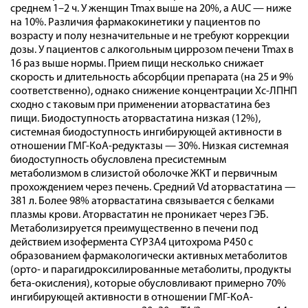
среднем 1–2 ч. У женщин Tmax выше на 20%, а AUC — ниже
на 10%. Различия фармакокинетики у пациентов по
возрасту и полу незначительные и не требуют коррекции
дозы. У пациентов с алкогольным циррозом печени Tmax в
16 раз выше нормы. Прием пищи несколько снижает
скорость и длительность абсорбции препарата (на 25 и 9%
соответственно), однако снижение концентрации Хс-ЛПНП
сходно с таковым при применении аторвастатина без
пищи. Биодоступность аторвастатина низкая (12%),
системная биодоступность ингибирующей активности в
отношении ГМГ-КоА-редуктазы — 30%. Низкая системная
биодоступность обусловлена пресистемным
метаболизмом в слизистой оболочке ЖКТ и первичным
прохождением через печень. Средний Vd аторвастатина —
381 л. Более 98% аторвастатина связывается с белками
плазмы крови. Аторвастатин не проникает через ГЭБ.
Метаболизируется преимущественно в печени под
действием изофермента CYP3А4 цитохрома Р450 с
образованием фармакологически активных метаболитов
(орто- и парагидроксилированные метаболиты, продукты
бета-окисления), которые обусловливают примерно 70%
ингибирующей активности в отношении ГМГ-КоА-