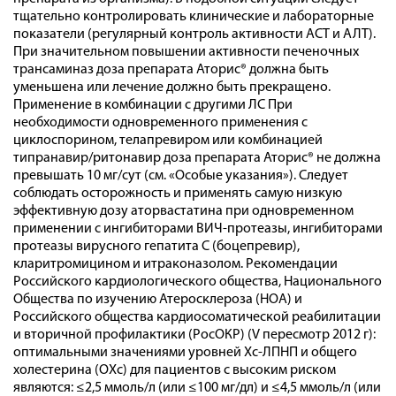
тщательно контролировать клинические и лабораторные
показатели (регулярный контроль активности ACT и АЛТ).
При значительном повышении активности печеночных
трансаминаз доза препарата Аторис® должна быть
уменьшена или лечение должно быть прекращено.
Применение в комбинации с другими ЛС При
необходимости одновременного применения с
циклоспорином, телапревиром или комбинацией
типранавир/ритонавир доза препарата Аторис® не должна
превышать 10 мг/сут (см. «Особые указания»). Следует
соблюдать осторожность и применять самую низкую
эффективную дозу аторвастатина при одновременном
применении с ингибиторами ВИЧ-протеазы, ингибиторами
протеазы вирусного гепатита С (боцепревир),
кларитромицином и итраконазолом. Рекомендации
Российского кардиологического общества, Национального
Общества по изучению Атеросклероза (НОА) и
Российского общества кардиосоматической реабилитации
и вторичной профилактики (РосОКР) (V пересмотр 2012 г):
оптимальными значениями уровней Хс-ЛПНП и общего
холестерина (ОХс) для пациентов с высоким риском
являются: ≤2,5 ммоль/л (или ≤100 мг/дл) и ≤4,5 ммоль/л (или