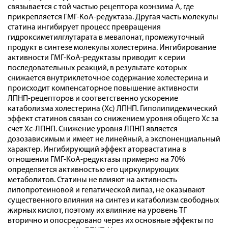
связывается с той частью рецептора коэнзима А, где
прикрепляется ГМГ-КоА-редуктаза. Другая часть молекулы
статина ингибирует процесс превращения
гидроксиметилглутарата в мевалонат, промежуточный
продукт в синтезе молекулы холестерина. Ингибирование
активности ГМГ-КоА-редуктазы приводит к серии
последовательных реакций, в результате которых
снижается внутриклеточное содержание холестерина и
происходит компенсаторное повышение активности
ЛПНП-рецепторов и соответственно ускорение
катаболизма холестерина (Xc) ЛПНП. Гиполипидемический
эффект статинов связан со снижением уровня общего Хс за
счет Хс-ЛПНП. Снижение уровня ЛПНП является
дозозависимым и имеет не линейный, а экспоненциальный
характер. Ингибирующий эффект аторвастатина в
отношении ГМГ-КоА-редуктазы примерно на 70%
определяется активностью его циркулирующих
метаболитов. Статины не влияют на активность
липопротеиновой и гепатической липаз, не оказывают
существенного влияния на синтез и катаболизм свободных
жирных кислот, поэтому их влияние на уровень ТГ
вторично и опосредовано через их основные эффекты по