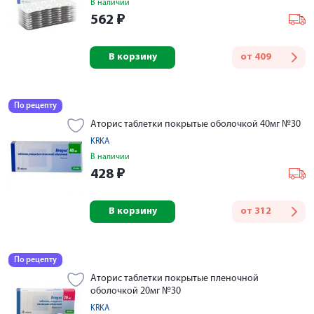
В наличии
562
₽
В корзину
от
409
По рецепту
Аторис таблетки покрытые оболочкой 40мг №30
KRKA
В наличии
428
₽
В корзину
от
312
По рецепту
Аторис таблетки покрытые пленочной
оболочкой 20мг №30
KRKA