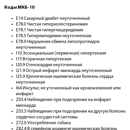
Коды МКБ-10
E14 Сахарный диабет неуточненный
E78.0 Чистая гиперхолестеринемия
E78.1 Чистая гиперглицеридемия
E78.5 Гиперлипидемия неуточненная
E78.9 Нарушения обмена липопротеидов
неуточненные
I10 Эссенциальная [первичная] гипертензия
I15 Вторичная гипертензия
I20.9 Стенокардия неуточненная
I21.9 Острый инфаркт миокарда неуточненный
I25.9 Хроническая ишемическая болезнь сердца
неуточненная
I64 Инсульт, не уточненный как кровоизлияние или
инфаркт
Z03.4 Наблюдение при подозрении на инфаркт
миокарда
Z03.5 Наблюдение при подозрении на другую болезнь
сердечно-сосудистой системы
Z72.0 Употребление табака
Z82.4 В семейном анамнезе ишемическая болезнь