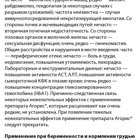
нечасто — миопатия, судороги мышц; редко — миозит,
рабдомиолиз, тендопатия (в некоторых случаях с
разрывом сухожилий); частота неизвестна — случаи
иммуноопосредованной некротизирующей миопатии. Со
стороны почек и мочевыводящих путей: нечасто —
вторичная почечная недостаточность. Со стороны
половых органов и молочной железы: нечасто —
сексуальная дисфункция; очень редко — гинекомастия.
Общие расстройства и нарушения в месте введения: часто
— периферические отеки; нечасто — боль в груди,
недомогание, повышенная утомляемость, лихорадка.
Лабораторные и инструментальные данные: нечасто —
повышение активности АСТ, АЛТ, повышение активности
сывороточной КФК в плазме крови; очень редко —
повышение концентрации гликозилированного
гемоглобина (HbА1). Причинно-следственная связь
некоторых нежелательных эффектов с применением
препарата Аторис®, которые расценивают как очень
редкие, не установлена. При появлении тяжелых
нежелательных эффектов применение препарата Аторис®
следует прекратить.
Применение при беременности и кормлении грудью