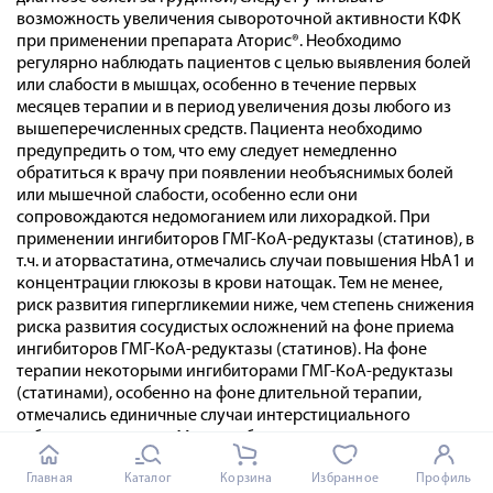
возможность увеличения сывороточной активности КФК
при применении препарата Аторис®. Необходимо
регулярно наблюдать пациентов с целью выявления болей
или слабости в мышцах, особенно в течение первых
месяцев терапии и в период увеличения дозы любого из
вышеперечисленных средств. Пациента необходимо
предупредить о том, что ему следует немедленно
обратиться к врачу при появлении необъяснимых болей
или мышечной слабости, особенно если они
сопровождаются недомоганием или лихорадкой. При
применении ингибиторов ГМГ-КоА-редуктазы (статинов), в
т.ч. и аторвастатина, отмечались случаи повышения HbА1 и
концентрации глюкозы в крови натощак. Тем не менее,
риск развития гипергликемии ниже, чем степень снижения
риска развития сосудистых осложнений на фоне приема
ингибиторов ГМГ-КоА-редуктазы (статинов). На фоне
терапии некоторыми ингибиторами ГМГ-КоА-редуктазы
(статинами), особенно на фоне длительной терапии,
отмечались единичные случаи интерстициального
заболевания легких. Могут наблюдаться одышка,
непродуктивный кашель и ухудшение общего состояния
Главная
Каталог
Корзина
Избранное
Профиль
здоровья (утомляемость, снижение массы тела и