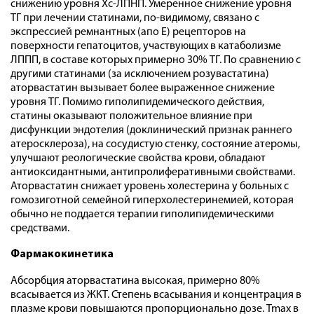
снижению уровня Хс-ЛПНП. Умеренное снижение уровня
ТГ при лечении статинами, по-видимому, связано с
экспрессией ремнантных (апо Е) рецепторов на
поверхности гепатоцитов, участвующих в катаболизме
ЛППП, в составе которых примерно 30% ТГ. По сравнению с
другими статинами (за исключением розувастатина)
аторвастатин вызывает более выраженное снижение
уровня ТГ. Помимо гиполипидемического действия,
статины оказывают положительное влияние при
дисфункции эндотелия (доклинический признак раннего
атеросклероза), на сосудистую стенку, состояние атеромы,
улучшают реологические свойства крови, обладают
антиоксидантными, антипролиферативными свойствами.
Аторвастатин снижает уровень холестерина у больных с
гомозиготной семейной гиперхолестеринемией, которая
обычно не поддается терапии гиполипидемическими
средствами.
Фармакокинетика
Абсорбция аторвастатина высокая, примерно 80%
всасывается из ЖКТ. Степень всасывания и концентрация в
плазме крови повышаются пропорционально дозе. Tmax в