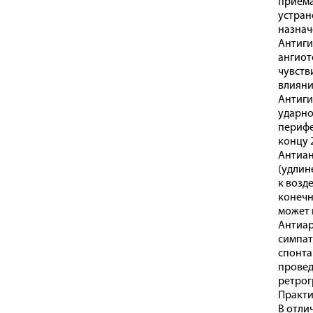
приема
устран
назнач
Антиги
ангиот
чувств
влияни
Антиги
ударно
перифе
концу 
Антиан
(удлин
к возд
конечн
может 
Антиар
симпат
спонта
провед
ретрог
Практи
В отли