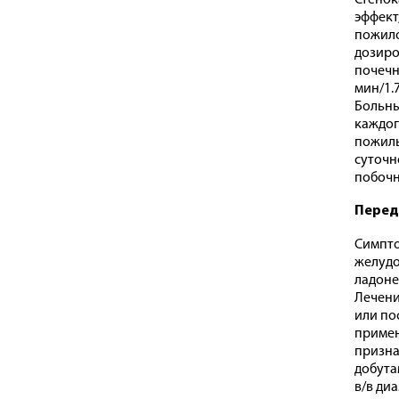
Стенок
эффект
пожило
дозиро
почечн
мин/1.
Больны
каждог
пожилы
суточн
побочн
Перед
Симпто
желудо
ладоне
Лечени
или по
примен
призна
добута
в/в ди