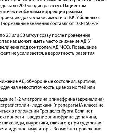
недели не достигается оптимальный терапевтический
 дозы до 200 мг один раз в сут. Пациентам
и почек необходима коррекция режима
ррекцию дозы в зависимости от КК. У больных с
 (нормальные значения составляют 100-150 мл/
о 25 или 50 мг/сут сразу после проведения
 так как может иметь место снижение АД. У
увеличена под контролем АД, ЧСС). Повышение
ффект не усиливается, а вероятность развития
ижение АД, обморочные состояния, аритмия,
сердечная недостаточность, цианоз ногтей или
едение 1-2 мг атропина, эпинефрина (адреналина)
трасистолии - лидокаин (препараты IA класса не
ться в положении Тренделенбурга. Если нет
ективности - введение эпинефрина, допамина,
гликозиды, диуретики, глюкагон; при судорогах -
- бета-адреностимуляторы. Возможно проведение