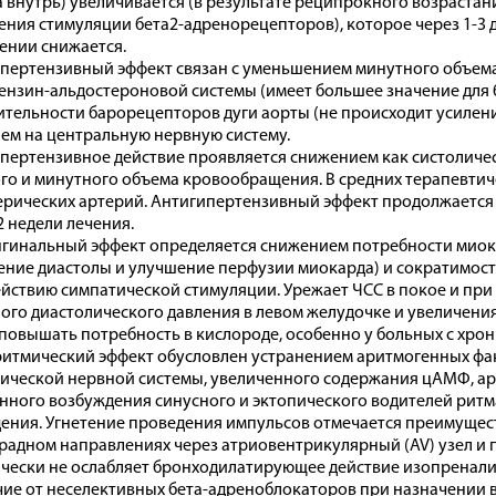
 внутрь) увеличивается (в результате реципрокного возраста
ения стимуляции бета2-адренорецепторов), которое через 1-3 
ении снижается.
пертензивный эффект связан с уменьшением минутного объема
ензин-альдостероновой системы (имеет большее значение для 
ительности барорецепторов дуги аорты (не происходит усилени
ем на центральную нервную систему.
пертензивное действие проявляется снижением как систоличес
го и минутного объема кровообращения. В средних терапевтиче
рических артерий. Антигипертензивный эффект продолжается 2
2 недели лечения.
гинальный эффект определяется снижением потребности миока
ение диастолы и улучшение перфузии миокарда) и сократимост
ействию симпатической стимуляции. Урежает ЧСС в покое и при
ого диастолического давления в левом желудочке и увеличен
повышать потребность в кислороде, особенно у больных с хро
итмический эффект обусловлен устранением аритмогенных фа
ической нервной системы, увеличенного содержания цАМФ, ар
нного возбуждения синусного и эктопического водителей рит
ения. Угнетение проведения импульсов отмечается преимущест
радном направлениях через атриовентрикулярный (AV) узел и 
чески не ослабляет бронходилатирующее действие изопренали
чие от неселективных бета-адреноблокаторов при назначении в