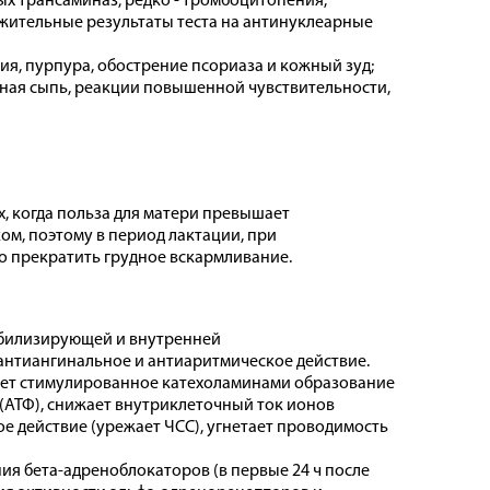
х трансаминаз; редко - тромбоцитопения,
ожительные результаты теста на антинуклеарные
ия, пурпура, обострение псориаза и кожный зуд;
ная сыпь, реакции повышенной чувствительности,
х, когда польза для матери превышает
ом, поэтому в период лактации, при
 прекратить грудное вскармливание.
абилизирующей и внутренней
антиангинальное и антиаритмическое действие.
ает стимулированное катехоламинами образование
АТФ), снижает внутриклеточный ток ионов
ое действие (урежает ЧСС), угнетает проводимость
я бета-адреноблокаторов (в первые 24 ч после