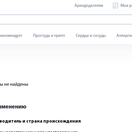
Арендодателям
Мои р
рекомендует
Простуда и грипп
Сердце и сосуды
Аллерги
ы не найдены
рименению
водитель и страна происхождения