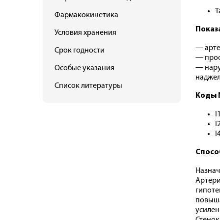
Т
Фармакокинетика
Показ
Условия хранения
— арте
Срок годности
— проф
— нару
Особые указания
наджел
Список литературы
Коды 
I
I
I
Спосо
Назнач
Артери
гипоте
повыша
усилен