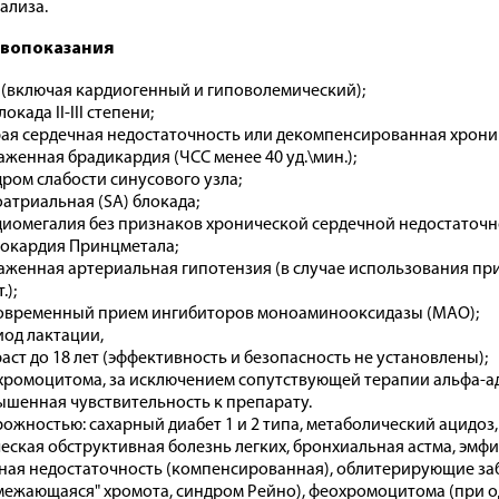
ализа.
вопоказания
(включая кардиогенный и гиповолемический);
окада II-III степени;
ая сердечная недостаточность или декомпенсированная хронич
женная брадикардия (ЧСС менее 40 уд.\мин.);
ром слабости синусового узла;
атриальная (SA) блокада;
иомегалия без признаков хронической сердечной недостаточн
окардия Принцметала;
женная артериальная гипотензия (в случае использования при
.);
временный прием ингибиторов моноаминооксидазы (МАО);
од лактации,
аст до 18 лет (эффективность и безопасность не установлены);
ромоцитома, за исключением сопутствующей терапии альфа-а
шенная чувствительность к препарату.
рожностью: сахарный диабет 1 и 2 типа, метаболический ацидоз
еская обструктивная болезнь легких, бронхиальная астма, эмфиз
ная недостаточность (компенсированная), облитерирующие за
межающаяся" хромота, синдром Рейно), феохромоцитома (при