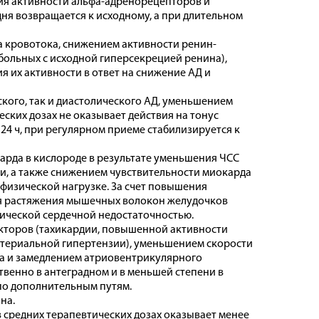
ния активности альфа-адренорецепторов и
дня возвращается к исходному, а при длительном
 кровотока, снижением активности ренин-
больных с исходной гиперсекрецией ренина),
я их активности в ответ на снижение АД и
кого, так и диастолического АД, уменьшением
ских дозах не оказывает действия на тонус
4 ч, при регулярном приеме стабилизируется к
рда в кислороде в результате уменьшения ЧСС
и, а также снижением чувствительности миокарда
 физической нагрузке. За счет повышения
ия растяжения мышечных волокон желудочков
нической сердечной недостаточностью.
кторов (тахикардии, повышенной активности
териальной гипертензии), уменьшением скорости
ма и замедлением атриовентрикулярного
венно в антеградном и в меньшей степени в
по дополнительным путям.
на.
 средних терапевтических дозах оказывает менее