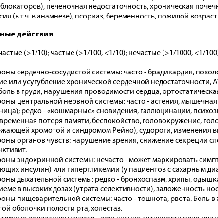
блокаторов), печеночная недостаточность, хроническая почечн
ия (в т.ч. в анамнезе), псориаз, беременность, пожилой возраст.
ные действия
астые (>1/10); частые (>1/100, <1/10); нечастые (>1/1000, <1/100)
роны сердечно-сосудистой системы: часто - брадикардия, похол
ие или усугубление хронической сердечной недостаточности, A
 боль в груди, нарушения проводимости сердца, ортостатическа
роны центральной нервной системы: часто - астения, мышечная 
ница); редко - «кошмарные» сновидения, галлюцинации, психозы
временная потеря памяти, беспокойство, головокружение, голо
жающей хромотой и синдромом Рейно), судороги, изменения вку
роны органов чувств: нарушение зрения, снижение секреции сле
ктивит.
роны эндокринной системы: нечасто - может маркировать симп
ющих инсулин) или гипергликемии (у пациентов с сахарным диа
роны дыхательной системы: редко - бронхоспазм, хрипы, одышк
иеме в высоких дозах (утрата селективности), заложенность нос
роны пищеварительной системы: часто - тошнота, рвота. Боль в 
той оболочки полости рта, холестаз.