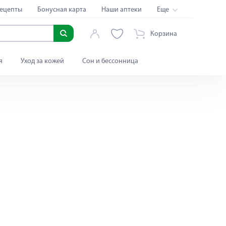
ецепты
Бонусная карта
Наши аптеки
Еще
Корзина
я
Уход за кожей
Сон и бессонница