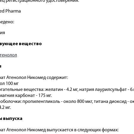
ец регистрационного удостоверения:
ed Pharma
едено:
ния
вующее вещество
тенолол
в
ат Атенолол Никомед содержит:
ол 100 мг
ательные вещества: желатин - 4.2 мг, натрия лаурилсульфат - 6.6
 магния карбонат - 175 мг.
оболочки: пропиленгликоль - около 800 мкг, титана диоксид - окол
.2 мг.
 выпуска
ат Атенолол Никомед выпускается в следующих формах: