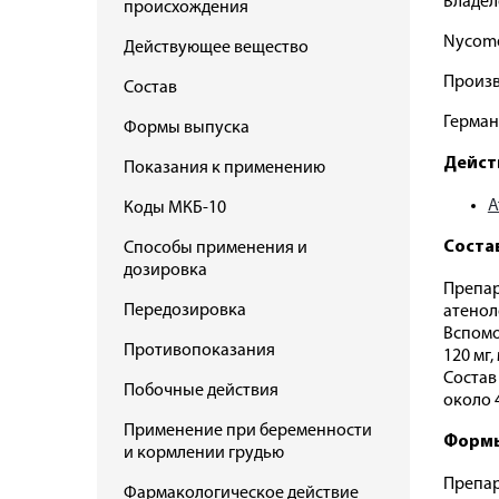
Владел
происхождения
Nycom
Действующее вещество
Произв
Состав
Герма
Формы выпуска
Дейст
Показания к применению
А
Коды МКБ-10
Соста
Способы применения и
дозировка
Препар
Передозировка
атенол
Вспомог
Противопоказания
120 мг,
Состав 
Побочные действия
около 4
Применение при беременности
Формы
и кормлении грудью
Препар
Фармакологическое действие