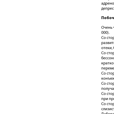
адрено
депресс
Побоч
Очень ч
000).
Со сто
развит
отеки,
Со сто
бессон
кратко
переме
Со сто
конъюн
Со сто
получа
Со сто
при пр
Со сто
слизис