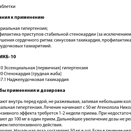
аблетки
ания к применению
риальная гипертензия;
илактика приступов стабильной стенокардии (за исключением
шения сердечного ритма: синусовая тахикардия, профилактик
удочковых тахиаритмий.
МКБ-10
10 Эссенциальная [первичная] гипертензия
20 Стенокардия [грудная жаба]
47.1 Наджелудочковая тахикардия
бы применения и дозировка
ают внутрь перед едой, не разжевывая, запивая небольшим ко
альная гипертензия. Лечение начинают с 50 мг Атенолола Ником
нзивного эффекта требуется 1-2 недели приема. При недостат
ют до 100 мг в один прием. Дальнейшее увеличение дозы не ре
ием гипотензивного действия.