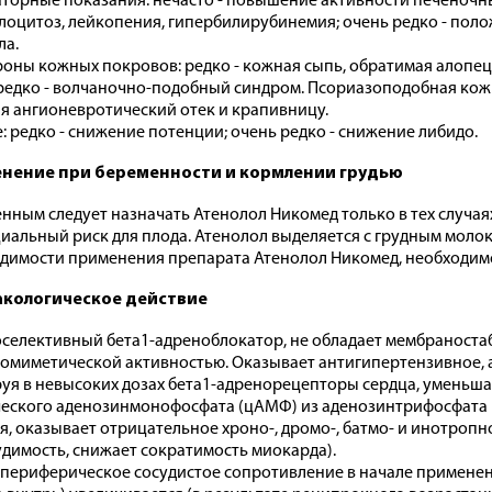
торные показания: нечасто - повышение активности печеночны
лоцитоз, лейкопения, гипербилирубинемия; очень редко - пол
ла.
роны кожных покровов: редко - кожная сыпь, обратимая алопец
редко - волчаночно-подобный синдром. Псориазоподобная кож
я ангионевротический отек и крапивницу.
: редко - снижение потенции; очень редко - снижение либидо.
нение при беременности и кормлении грудью
нным следует назначать Атенолол Никомед только в тех случая
иальный риск для плода. Атенолол выделяется с грудным молок
димости применения препарата Атенолол Никомед, необходимо
кологическое действие
селективный бета1-адреноблокатор, не обладает мембраност
омиметической активностью. Оказывает антигипертензивное, 
уя в невысоких дозах бета1-адренорецепторы сердца, уменьш
еского аденозинмонофосфата (цАМФ) из аденозинтрифосфата (
я, оказывает отрицательное хроно-, дромо-, батмо- и инотропн
удимость, снижает сократимость миокарда).
периферическое сосудистое сопротивление в начале применени