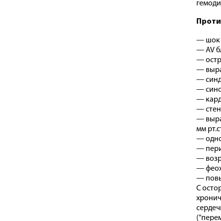
гемоди
Проти
— шок 
— AV бл
— остр
— выра
— синд
— сино
— кард
— стен
— выра
мм рт.ст
— одно
— пери
— возр
— феох
— повы
С осто
хронич
сердеч
("пере