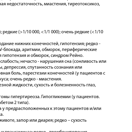
ая недостаточность, миастения, тиреотоксикоз,
; редкие (>1/10 000, <1/1 000); очень редкие (<1/10
одание нижних конечностей, гипотензия; редко -
V-блокада, аритмии, обморок, периферические
я гипотензия и обморок, синдром Рейно.
слабость; нечасто - нарушения сна (сонливость или
, депрессия, спутанность сознания или
вная боль, парестезии конечностей (у пациентов с
са; очень редко - миастения.
зной жидкости, сухость и болезненность глаз,
томы гипертиреоза. Гипогликемии (у пациентов.
бетом 2 типа).
а у предрасположенных к этому пациентов и/или
а.
животе, запор или диарея; редко – сухость