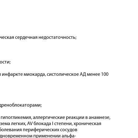
еская сердечная недостаточность;
ости;
 инфаркте миокарда, систолическое АД менее 100
дреноблокаторами;
, гипогликемия, аллергические реакции в анамнезе,
ема легких, AV блокада I степени, хроническая
болевания периферических сосудов
 одновременном применении альфа-