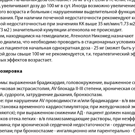
ардия. Начальная доза составляет 50 мг в сут. Если в течение 
, увеличивают дозу до 100 мг в сут. Иногда возможно увеличение
го возраста и больным с нарушениями выделительной функци
вания. При наличии почечной недостаточности рекомендуют ко
ой недостаточностью при значениях КК выше 35 мл/мин/1.73 м2
73 м2 ) значительной кумуляции атенолола не происходит.
м, находящимся на гемодиализе, Атенолол Никомед назначают п
о диализа, что необходимо проводить в стационарных условиях,
х пациентов начальная однократная доза - 25 мг (может быть 
ой дозы свыше 100 мг не рекомендуется, т.к. терапевтический э
ых эффектов возрастает.
озировка
мы: выраженная брадикардия, головокружение, выраженное сн
чковая экстрасистолия, AV блокада II-III степени, хроническая 
й, судороги, затруднение дыхания, бронхоспазм.
е: при нарушении AV проводимости и/или брадикардии - в/в вв
становка временного кардиостимулятора; при желудочковой экс
яются); при выраженном снижении АД - пациент должен находи
ков отека легких - в/в плазмозамещающие растворы, при неэфф
мина; при хронической сердечной недостаточности - сердечные 
азепам; при бронхоспазме - ингаляционно или парентерально 