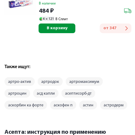
В наличии
484
₽
4 ×
121
В Сплит
В корзину
от
347
Также ищут:
артро-актив
артродок
артромаксимум
артроцин
асд капли
асептисорб-дт
аскорбин ка форте
аскофен п
астин
астродерм
Асепта: инструкция по применению