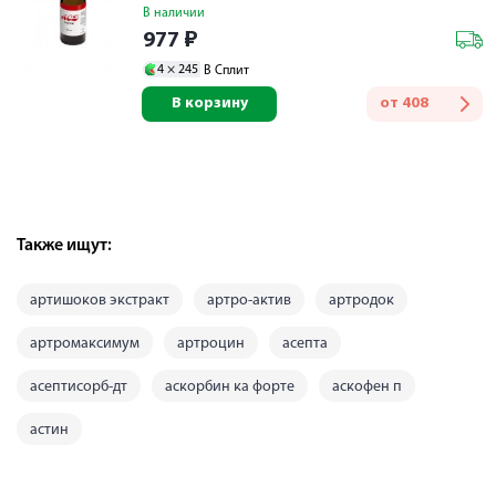
В наличии
977
₽
4 ×
245
В Сплит
В корзину
от
408
Также ищут:
артишоков экстракт
артро-актив
артродок
артромаксимум
артроцин
асепта
асептисорб-дт
аскорбин ка форте
аскофен п
астин