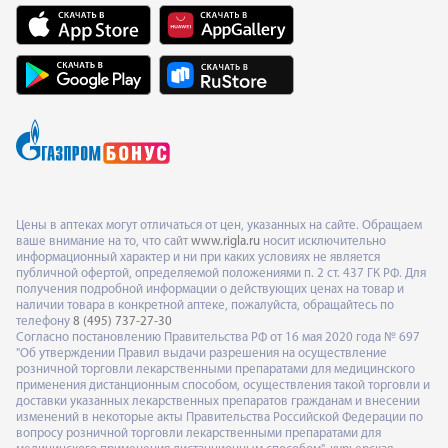
Цены в аптеках могут отличаться от цен, указанных на сайте. Обращаем
ваше внимание на то, что сайт
www.rigla.ru
носит исключительно
информационный характер и ни при каких условиях не является
публичной офертой, определяемой положениями п. 2 ст. 437 ГК РФ. Для
получения подробной информации о действующих ценах на товар и
наличии товара в конкретной аптеке, пожалуйста, обращайтесь по
телефону
8 (495) 737-27-30
Согласно постановлению Правительства РФ от 16 мая 2020 года № 697
"Об утверждении Правил выдачи разрешения на осуществление
розничной торговли лекарственными препаратами для медицинского
применения дистанционным способом, осуществления такой торговли и
доставки указанных лекарственных препаратов гражданам и внесении
изменений в некоторые акты Правительства Российской Федерации по
вопросу розничной торговли лекарственными препаратами для