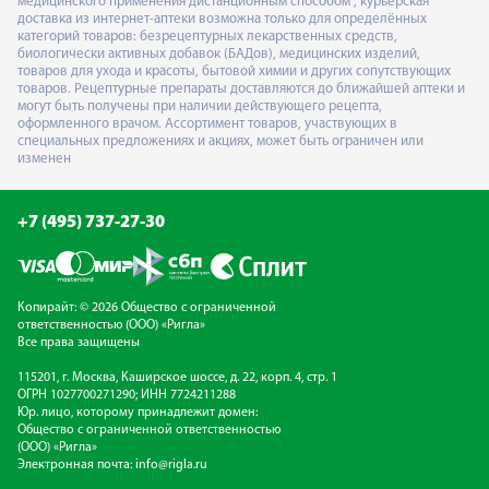
медицинского применения дистанционным способом", курьерская
доставка из интернет-аптеки возможна только для определённых
категорий товаров: безрецептурных лекарственных средств,
биологически активных добавок (БАДов), медицинских изделий,
товаров для ухода и красоты, бытовой химии и других сопутствующих
товаров. Рецептурные препараты доставляются до ближайшей аптеки и
могут быть получены при наличии действующего рецепта,
оформленного врачом. Ассортимент товаров, участвующих в
специальных предложениях и акциях, может быть ограничен или
изменен
+7 (495) 737-27-30
Копирайт: © 2026 Общество с ограниченной
ответственностью (ООО) «Ригла»
Все права защищены
115201, г. Москва, Каширское шоссе, д. 22, корп. 4, стр. 1
ОГРН 1027700271290; ИНН 7724211288
Юр. лицо, которому принадлежит домен:
Общество с ограниченной ответственностью
(ООО) «Ригла»
Электронная почта:
info@rigla.ru