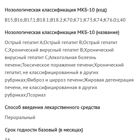
Нозологическая классификация МКБ-10 (код)
B15;B16;B17.1;B18.1;B18.2;K70;K71;K73;K74;K76.0;L40
Нозологическая классификация МКБ-10 (название)
Острый гепатит А;Острый гепатит В;Острый гепатит
С;Хронический вирусный гепатит В;Хронический
вирусный гепатит С;Алкогольная болезнь
печени;Токсическое поражение печени;Хронический
гепатит, не классифицированный в других
рубриках;Фиброз и цирроз печени;Жировая дегенерация
печени, не классифицированная в других
рубриках;Псориаз
Способ введения лекарственного средства
Пероральный
Срок годности базовый (в месяцах)
36