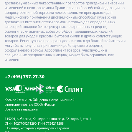
доставки указанных лекарственных препаратов гражданам и внесении
изменений в некоторые акты Правительства Российской Федерации по
вопросу розничной торговли лекарственными препаратами для
медицинского применения дистанционным способом", курьерская
доставка из интернет-аптеки возможна только для определённых
категорий товаров: безрецептурных лекарственных средств,
биологически активных добавок (БАДов), медицинских изделий,
товаров для ухода и красоты, бытовой химии и других сопутствующих
товаров. Рецептурные препараты доставляются до ближайшей аптеки и
могут быть получены при наличии действующего рецепта,
оформленного врачом. Ассортимент товаров, участвующих в
специальных предложениях и акциях, может быть ограничен или
изменен
+7 (495) 737-27-30
Копирайт: © 2026 Общество с ограниченной
ответственностью (ООО) «Ригла»
Все права защищены
115201, г. Москва, Каширское шоссе, д. 22, корп. 4, стр. 1
ОГРН 1027700271290; ИНН 7724211288
Юр. лицо, которому принадлежит домен: