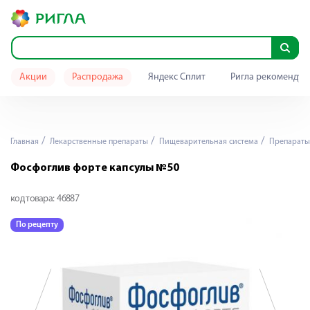
Акции
Распродажа
Яндекс Сплит
Ригла рекомендуе
Главная
Лекарственные препараты
Пищеварительная система
Препараты 
Фосфоглив форте капсулы №50
код товара:
46887
По рецепту
П