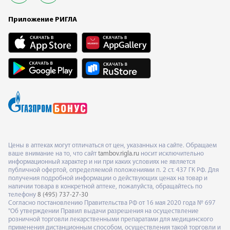
Приложение РИГЛА
Цены в аптеках могут отличаться от цен, указанных на сайте. Обращаем
ваше внимание на то, что сайт
tambov.rigla.ru
носит исключительно
информационный характер и ни при каких условиях не является
публичной офертой, определяемой положениями п. 2 ст. 437 ГК РФ. Для
получения подробной информации о действующих ценах на товар и
наличии товара в конкретной аптеке, пожалуйста, обращайтесь по
телефону
8 (495) 737-27-30
Согласно постановлению Правительства РФ от 16 мая 2020 года № 697
"Об утверждении Правил выдачи разрешения на осуществление
розничной торговли лекарственными препаратами для медицинского
применения дистанционным способом, осуществления такой торговли и