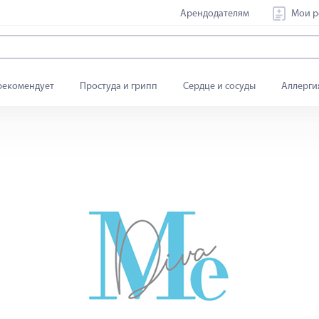
Арендодателям
Мои р
рекомендует
Простуда и грипп
Сердце и сосуды
Аллерги