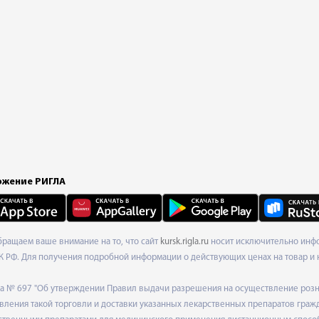
жение РИГЛА
Обращаем ваше внимание на то, что сайт
kursk.rigla.ru
носит исключительно инфо
К РФ. Для получения подробной информации о действующих ценах на товар и 
ода № 697 "Об утверждении Правил выдачи разрешения на осуществление роз
ления такой торговли и доставки указанных лекарственных препаратов граж