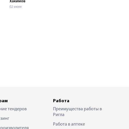
Хакимов
02 июля
рам
Работа
ние тендеров
Преимущества работы в
Ригла
зинг
Работа в аптеке
производителя