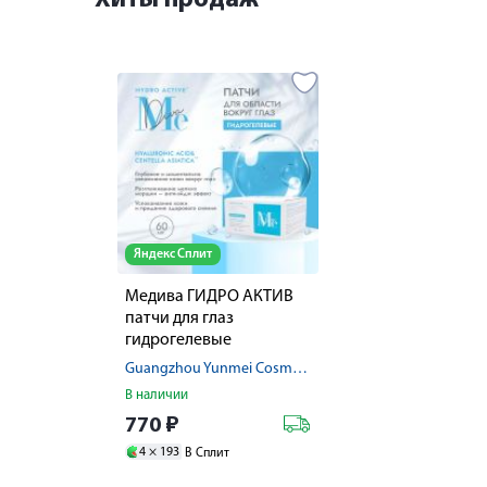
Хиты продаж
Яндекс Сплит
Медива ГИДРО АКТИВ
патчи для глаз
гидрогелевые
гиалуроновая кислота /
Guangzhou Yunmei Cosmetic Co., Ltd
экстракт центеллы № 60
В наличии
770
₽
4 ×
193
В Сплит