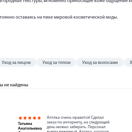
агородные текстуры, мгновенно приносящие коже ощущение ко
тоянно оставаясь на пике мировой косметической моды.
Уход за лицом
Уход за телом
Уход за волосами
ы не найдены
Аптека очень нравится! Сделал
заказ по интернету, на следующий
Татьяна
день можно забирать. Персонал
Анатольевна
всегда вежливый. Аптека, которая