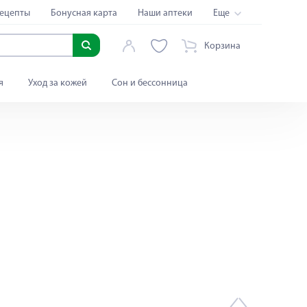
ецепты
Бонусная карта
Наши аптеки
Еще
Корзина
я
Уход за кожей
Сон и бессонница