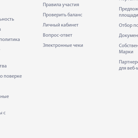
Правила участия
Предлож
Проверить баланс
площади
ьность
Личный кабинет
Отбор п
в
Вопрос-ответ
Докумен
политика
Электронные чеки
Собстве
е
Марки
Партнер
тва
для веб-
 о поверке
ьные
ы с