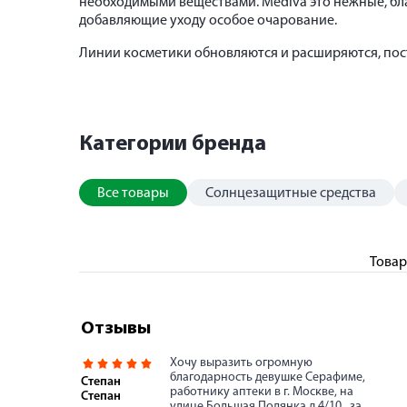
необходимыми веществами. Mediva это нежные, бл
добавляющие уходу особое очарование.
Линии косметики обновляются и расширяются, пос
Категории бренда
Все товары
Солнцезащитные средства
Товар
Отзывы
Хочу выразить огромную
благодарность девушке Серафиме,
Степан
работнику аптеки в г. Москве, на
Степан
улице Большая Полянка д.4/10 , за