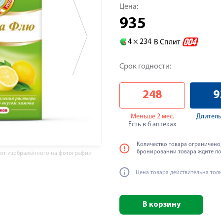
Цена:
935
4 ×
234
В Сплит
Срок годности:
248
9
Меньше 2 мес.
Длитель
Есть в 6 аптеках
Количество товара ограничено,
бронировании товара ждите п
 от изображённого на фотографии
Цена товара действительна тол
В корзину