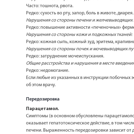
Часто: тошнота, рвота.
Редко: сухость во рту, запор, боль в животе, диарея.
Нарушения со стороны печени и желчевыводящих 
Редко: повышение активности «печеночных» ферм
Нарушения со стороны кожи и подкожных тканей:
Редко: кожная сыпь, кожный зуд, эритема, крапивн
Нарушения со стороны почек и мочевыводящих пу
Редко: затруднение мочеиспускания.
Общие расстройства и нарушения в месте введения
Редко: недомогание.
Если любые из указанных в инструкции побочных э
об этом врачу.
Передозировка
Парацетамол.
Симптомы (в основном обусловлены парацетамолом
оказывает гепатотоксическое действие, в том чи
печени. Выраженность передозировки зависит от