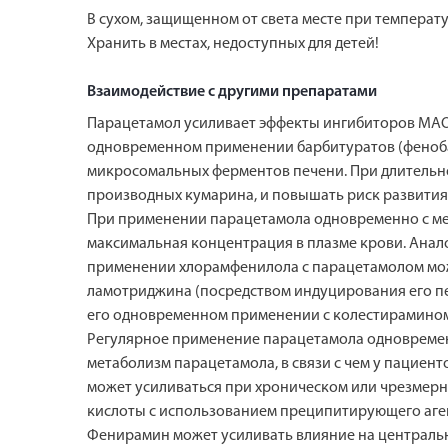
В сухом, защищенном от света месте при температуре
Хранить в местах, недоступных для детей!
Взаимодействие с другими препаратами
Парацетамол усиливает эффекты ингибиторов МАО,
одновременном применении барбитуратов (фенобар
микросомальных ферментов печени. При длительн
производных кумарина, и повышать риск развития
При применении парацетамола одновременно с мет
максимальная концентрация в плазме крови. Ана
применении хлорамфенилола с парацетамолом мож
ламотриджина (посредством индуцирования его п
его одновременном применении с колестирамином. 
Регулярное применение парацетамола одновремен
метаболизм парацетамола, в связи с чем у пацие
может усиливаться при хроническом или чрезмерн
кислоты с использованием преципитирующего аге
Фенирамин может усиливать влияние на централь