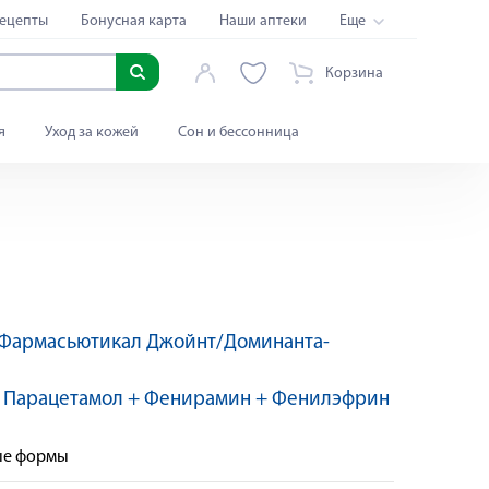
ецепты
Бонусная карта
Наши аптеки
Еще
Корзина
я
Уход за кожей
Сон и бессонница
 Фармасьютикал Джойнт/Доминанта-
Яндекс Сплит
:
Парацетамол + Фенирамин + Фенилэфрин
ые формы