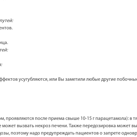
путей:
ентов.
ица.
тей:
:
ффектов усугубляются, или Вы заметили любые другие побочны
, проявляются после приема свыше 10-15 г парацетамола): в 
сле может вызвать некроз печени. Также передозировка может 
 дозы, поэтому надо предупреждать пациентов о запрете одн