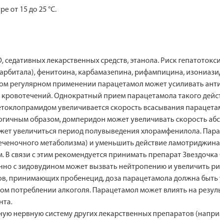
 от 15 до 25 °С.
 седативных лекарственных средств, этанола. Риск гепатоток
битала), фенитоина, карбамазепина, рифампицина, изониазид
ом регулярном применении парацетамол может усиливать анти
 кровотечений. Однократный прием парацетамола такого дейст
оклопрамидом увеличивается скорость всасывания парацетамол
логичным образом, домперидон может увеличивать скорость а
ет увеличиться период полувыведения хлорамфенилола. Пара
еченочного метаболизма) и уменьшить действие ламотриджина
В связи с этим рекомендуется принимать препарат Звездочка 
но с зидовудином может вызвать нейтропению и увеличить ри
нтов, принимающих пробенецид, доза парацетамола должна быт
ом потреблении алкоголя. Парацетамол может влиять на резу
нта.
ную нервную систему других лекарственных препаратов (напри