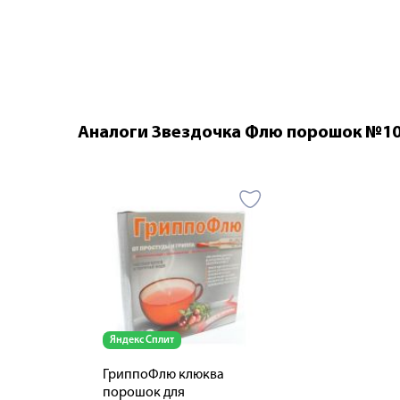
Аналоги Звездочка Флю порошок №1
Яндекс Сплит
ГриппоФлю клюква
порошок для