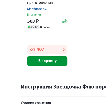
приготовления
раствора 13г №10
Марбиофарм
В наличии
503
₽
4 ×
126
В Сплит
от
407
В корзину
Инструкция Звездочка Флю по
Условия хранения