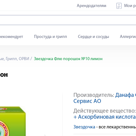
Арендодателям
Мои р
рекомендует
Простуда и грипп
Сердце и сосуды
Аллерги
е, Грипп, ОРВИ
Звездочка Флю порошок №10 лимон
мон
Производитель:
Данафа
Яндекс Сплит
Сервис АО
Действующее вещество
+ Аскорбиновая кислота
Звездочка
- все лекарственн