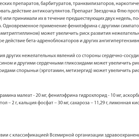
ских препаратов, барбитуратов, транквилизаторов, наркотичес
вать действие антикоагулянтов. Препарат Звездочка Флю про
или принимали их в течение предшествующих двух недель, по
з. Одновременное применение фенилэфрина с другими симпат
митриптиллином) может увеличить риск развития нежелательн
е действие бета-адреноблокаторов и других ангигипертензивн
ия других нежелательных явлений со стороны сердечно-сосуд
ином и другими сердечными гликозидами может увеличить рис
дами спорыньи (эрготамин, метизергид) может увеличить рис
амина малеат - 20 мг, фенилэфрина гидрохлорид - 10 мг, аскорби
 – 2 г, кальция фосфат – 30 мг, сахароза – 11,29 г, лимонная кисл
вии с классификацией Всемирной организации здравоохранения