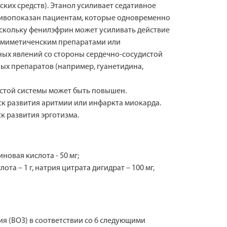
ких средств). Этанол усиливает седативное
тивопоказан пациентам, которые одновременно
скольку фенилэфрин может усиливать действие
омиметиченским препаратами или
ых явлений со стороны сердечно-сосудистой
ых препаратов (например, гуанетидина,
истой системы может быть повышен.
к развития аритмии или инфаркта миокарда.
к развития эрготизма.
новая кислота - 50 мг;
ота – 1 г, натрия цитрата дигидрат – 100 мг,
 (ВОЗ) в соответствии со 6 следующими