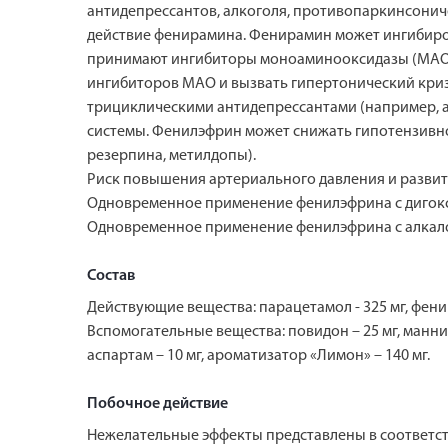
антидепрессантов, алкоголя, противопаркинсониче
действие фенирамина. Фенирамин может ингибиро
принимают ингибиторы моноаминооксидазы (МАО) 
ингибиторов МАО и вызвать гипертонический кри
трициклическими антидепрессантами (например, а
системы. Фенилэфрин может снижать гипотензивно
резерпина, метилдопы).
Риск повышения артериального давления и развит
Одновременное применение фенилэфрина с дигокс
Одновременное применение фенилэфрина с алкалои
Состав
Действующие вещества: парацетамол - 325 мг, фенир
Вспомогательные вещества: повидон – 25 мг, маннитол
аспартам – 10 мг, ароматизатор «Лимон» – 140 мг.
Побочное действие
Нежелательные эффекты представлены в соответст