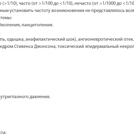
1/10), часто (от >1/100 до <1/10), нечасто (от >1/1000 до <1/10
анным установить частоту возникновения не представлялось во
темы:
ейкопения, панцитопения.
пь, одышка, анафилактический шок), ангионевротический отек.
синдром Стивенса Джонсона, токсический эпидермальный некрол
утриглазного давления.
та: