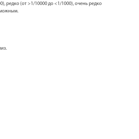
0), редко (от >1/10000 до <1/1000), очень редко
зможным.
из.