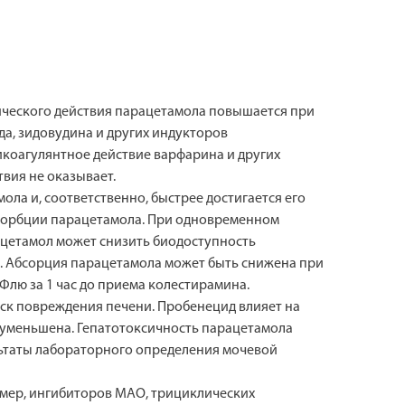
сического действия парацетамола повышается при
а, зидовудина и других индукторов
коагулянтное действие варфарина и других
вия не оказывает.
а и, соответственно, быстрее достигается его
бсорбции парацетамола. При одновременном
цетамол может снизить биодоступность
. Абсорция парацетамола может быть снижена при
Флю за 1 час до приема колестирамина.
ск повреждения печени. Пробенецид влияет на
ь уменьшена. Гепатотоксичность парацетамола
льтаты лабораторного определения мочевой
мер, ингибиторов МАО, трициклических