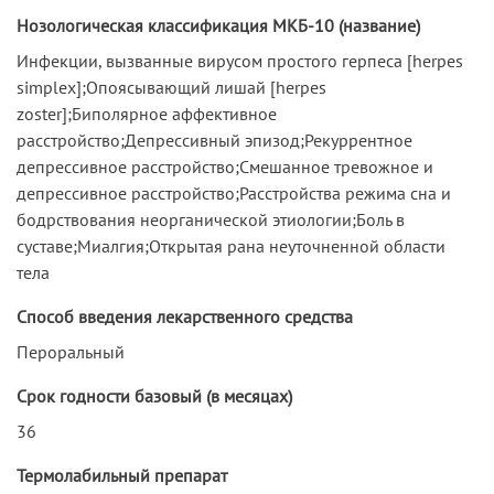
Нозологическая классификация МКБ-10 (название)
Инфекции, вызванные вирусом простого герпеса [herpes
simplex];Опоясывающий лишай [herpes
zoster];Биполярное аффективное
расстройство;Депрессивный эпизод;Рекуррентное
депрессивное расстройство;Смешанное тревожное и
депрессивное расстройство;Расстройства режима сна и
бодрствования неорганической этиологии;Боль в
суставе;Миалгия;Открытая рана неуточненной области
тела
Способ введения лекарственного средства
Пероральный
Срок годности базовый (в месяцах)
36
Термолабильный препарат