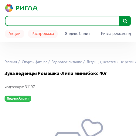
Акции
Распродажа
Яндекс Сплит
Ригла рекомендуе
Главная
Спорт и фитнес
Здоровое питание
Леденцы, жевательные резин
Зула леденцы Ромашка-Липа минибокс 40г
код товара:
31197
Яндекс Сплит