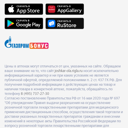
Цены в аптеках могут отличаться от цен, указанных на сайте. Обращаем
ваше внимание на то, что сайт
joshkar-ola.rigla.ru
носит исключительно
информационный характер и ни при каких условиях не является
публичной офертой, определяемой положениями п. 2 ст. 437 ГК РФ. Для
получения подробной информации о действующих ценах на товар и
наличии товара в конкретной аптеке, пожалуйста, обращайтесь по
телефону
8 (495) 737-27-30
Согласно постановлению Правительства РФ от 16 мая 2020 года № 697
"Об утверждении Правил выдачи разрешения на осуществление
розничной торговли лекарственными препаратами для медицинского
применения дистанционным способом, осуществления такой торговли и
доставки указанных лекарственных препаратов гражданам и внесении
изменений в некоторые акты Правительства Российской Федерации по
вопросу розничной торговли лекарственными препаратами для