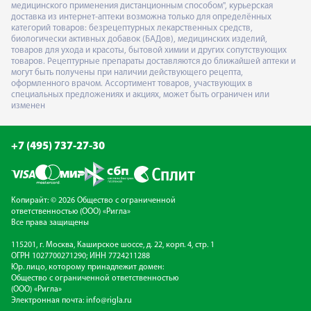
медицинского применения дистанционным способом", курьерская
доставка из интернет-аптеки возможна только для определённых
категорий товаров: безрецептурных лекарственных средств,
биологически активных добавок (БАДов), медицинских изделий,
товаров для ухода и красоты, бытовой химии и других сопутствующих
товаров. Рецептурные препараты доставляются до ближайшей аптеки и
могут быть получены при наличии действующего рецепта,
оформленного врачом. Ассортимент товаров, участвующих в
специальных предложениях и акциях, может быть ограничен или
изменен
+7 (495) 737-27-30
Копирайт: © 2026 Общество с ограниченной
ответственностью (ООО) «Ригла»
Все права защищены
115201, г. Москва, Каширское шоссе, д. 22, корп. 4, стр. 1
ОГРН 1027700271290; ИНН 7724211288
Юр. лицо, которому принадлежит домен:
Общество с ограниченной ответственностью
(ООО) «Ригла»
Электронная почта:
info@rigla.ru