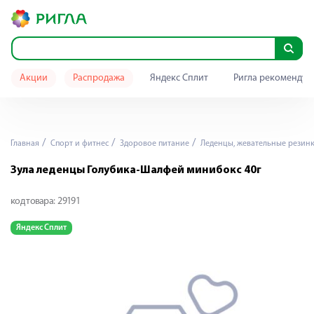
Акции
Распродажа
Яндекс Сплит
Ригла рекомендуе
Главная
Спорт и фитнес
Здоровое питание
Леденцы, жевательные резин
Зула леденцы Голубика-Шалфей минибокс 40г
код товара:
29191
Яндекс Сплит