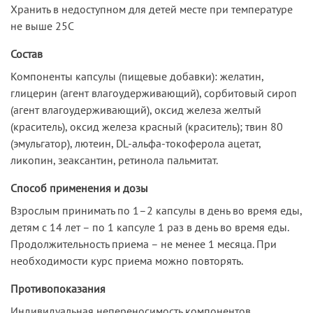
Хранить в недоступном для детей месте при температуре
не выше 25С
Состав
Компоненты капсулы (пищевые добавки): желатин,
глицерин (агент влагоудерживающий), сорбитовый сироп
(агент влагоудерживающий), оксид железа желтый
(краситель), оксид железа красный (краситель); твин 80
(эмульгатор), лютеин, DL-альфа-токоферола ацетат,
ликопин, зеаксантин, ретинола пальмитат.
Способ применения и дозы
Взрослым принимать по 1–2 капсулы в день во время еды,
детям с 14 лет – по 1 капсуле 1 раз в день во время еды.
Продолжительность приема – не менее 1 месяца. При
необходимости курс приема можно повторять.
Противопоказания
Индивидуальная непереносимость компонентов,