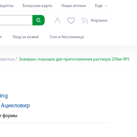
ецепты
Бонусная карта
Наши аптеки
Еще
Корзина
я
Уход за кожей
Сон и бессонница
изистых
Зовиракс порошок для приготовления раствора 250мг №5
ding
:
Ацикловир
ые формы