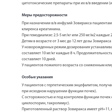
цитотоксические препараты при их в/в введении (и
Меры предосторожности
При назначении в/в инфузий Зовиракса пациентам
клиренса креатинина.
При гемодиализе: 2.5-5 мг/кг или 250 мг/м2 каждые 2
Детям в возрасте от 3 мес до 12 лет дозы Зовиракс
У новорожденных режим дозирования устанавливают
составляет 10 мг/кг каждые 8 ч. Продолжительнос
составляет 10 дней.
У пациентов пожилого возраста со сниженным кли
Особые указания
У пациентов с герпетическим энцефалитом, получ
при исходном нарушении функции почек).
С осторожностью и под контролем функции почек
циклоспорин, такролимус).
Приготовленный раствор Зовиракса имеет рН=11, п