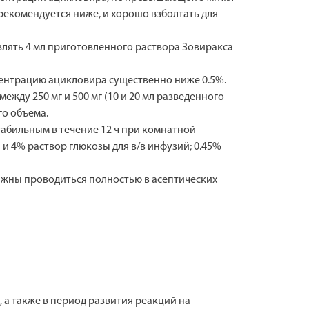
рекомендуется ниже, и хорошо взболтать для
лять 4 мл приготовленного раствора Зовиракса
центрацию ацикловира существенно ниже 0.5%.
ду 250 мг и 500 мг (10 и 20 мл разведенного
го объема.
абильным в течение 12 ч при комнатной
а и 4% раствор глюкозы для в/в инфузий; 0.45%
лжны проводиться полностью в асептических
 а также в период развития реакций на