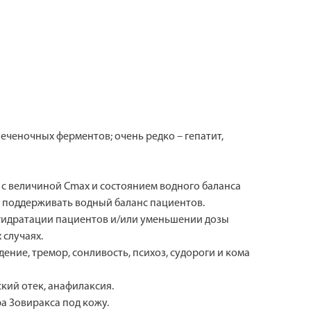
ченочных ферментов; очень редко – гепатит,
 с величиной Cmax и состоянием водного баланса
 и поддерживать водный баланс пациентов.
гидратации пациентов и/или уменьшении дозы
 случаях.
ние, тремор, сонливость, психоз, судороги и кома
кий отек, анафилаксия.
а Зовиракса под кожу.