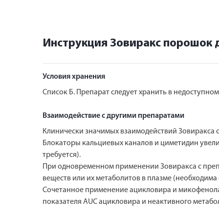
Инструкция Зовиракс порошок 
Условия хранения
Список Б. Препарат следует хранить в недоступном
Взаимодействие с другими препаратами
Клинически значимых взаимодействий Зовиракса с
Блокаторы кальциевых каналов и циметидин увел
требуется).
При одновременном применении Зовиракса с преп
веществ или их метаболитов в плазме (необходима
Сочетанное применение ацикловира и микофенола
показателя AUC ацикловира и неактивного метаб