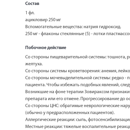
Состав
1 фл.
ацикловир 250 мг
Вспомогательные вещества: натрия гидроксид.
250 мг - флаконы стеклянные (5) - лотки пластмассо
Побочное действие
Со стороны пищеварительной системы: тошнота, р
желтуха.
Со стороны системы кроветворения: анемия, лейк
Со стороны мочевыделительной системы: редко - п
пациента. Чтобы избежать подобных явлений, след
Возникшие на фоне терапии Зовираксом признаки
препарата или его отмене. Прогрессирование до о
Со стороны ЦНС: обратимые неврологические наруш
(обычно у предрасположенных пациентов).
Аллергические реакции: сыпь, фотосенсибилизация,
Местные реакции: тяжелые воспалительные реакци