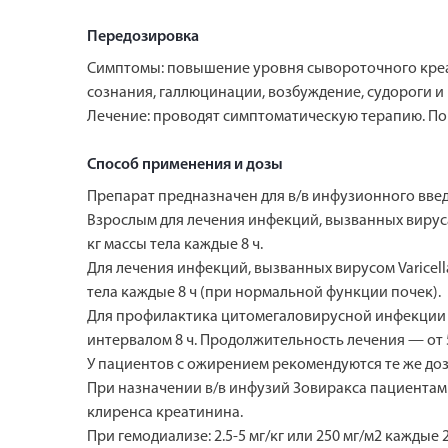
Передозировка
Симптомы: повышение уровня сывороточного креа
сознания, галлюцинации, возбуждение, судороги и 
Лечение: проводят симптоматическую терапию. По
Способ применения и дозы
Препарат предназначен для в/в инфузионного вве
Взрослым для лечения инфекций, вызванных вирусами
кг массы тела каждые 8 ч.
Для лечения инфекций, вызванных вирусом Varicell
тела каждые 8 ч (при нормальной функции почек).
Для профилактика цитомегаловирусной инфекции пр
интервалом 8 ч. Продолжительность лечения — от 5
У пациентов с ожирением рекомендуются те же дозы
При назначении в/в инфузий Зовиракса пациентам
клиренса креатинина.
При гемодиализе: 2.5-5 мг/кг или 250 мг/м2 каждые 2