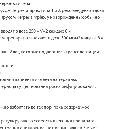
верхности тела.
ом Herpes simplex типа 1 и 2, рекомендуемая доза
вирусом Herpes simplex, у новорожденных обычно
вводят в дозе 250 мг/м2 каждые 8 ч.
ом препарат назначают в дозе 500 мг/м2 каждые 8 ч
рше 2 лет, которые подверглись трансплантации
чности.
зы.
тояния пациента и ответа на терапию.
 периода существования риска инфицирования.
жно взболтать до тех пор, пока содержимое
 регулирующего скорость введения препарата.
центрации ацикловира, не превышающей 5 мг/мл