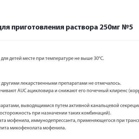
для приготовления раствора 250мг №5
 для детей месте при температуре не выше 30°C.
 другими лекарственными препаратами не отмечалось.
ичивают AUC ацикловира и снижают его почечный клиренс (ко
аратами, выводящимися путем активной канальцевой секрец
 осторожность при назначении таких комбинаций).
та мофенила, иммунодепрессанта, применяющегося при транс
олита микофенолата мофенила.