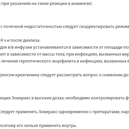
 при указаниях на такие реакции в анамнезе).
 с почечной недостаточностью следует скорректировать режим
4 ч и после диализа.
а для в/в инфузии устанавливаются в зависимости от площади по
 в зависимости от массы тела; при инфекциях, вызванных вирус
ть лечения герпетического энцефалита и инфекциях, вызванных 
ренсом креатинина следует рассмотреть вопрос о снижении до
ающих Зовиракс в высоких дозах, необходимо контролировать 
 следует применять Зовиракс одновременно с препаратами, н
оэтому его нельзя применять внутрь.