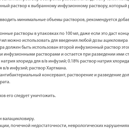
енный раствор к выбранному инфузионному раствору, который 
вводить минимальные объемы растворов, рекомендуется добав
нные растворы в упаковках по 100 мл, даже если это даст кон
мл можно использовать для введения любой дозы ацикловира меж
вира должен быть использован второй инфузионный раствор это
ми инфузионными растворами и остается при разведении ими ст
ры натрия хлорида для в/в инфузий; 0.18% раствор натрия хлорид
я в/в инфузий; раствор Хартмана.
й антибактериальный консервант, растворение и разведение до
рата.
ов его следует уничтожить.
и валацикловиру.
ции, почечной недостаточности, неврологических нарушениях,