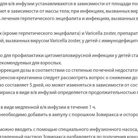
а для в/в инфузии устанавливаются в зависимости от площади по
 в зависимости от массы тела; при инфекциях, вызванных вирус
ть лечения герпетического энцефалита и инфекциях, вызванных 
кроме герпетического энцефалита) и Varicella zoster, препарат 
, вызванных вирусом Varicella zoster, у детей с иммунодефицит
о для профилактики цитомегаловирусной инфекции у детей ста
рекомендуемых для взрослых.
оррекция дозы в соответствии со степенью почечной недостато
ренсом креатинина следует рассмотреть вопрос о снижении до
о составляет 5 дней, но может изменяться в зависимости от сос
иракса в виде в/в инфузий определяется продолжительностью
 виде медленной в/в инфузии в течение 1 ч.
необходимо добавить в ампулу с порошком Зовиракса и осторо
можно вводить с помощью специального инфузионного насоса,
отовленный раствор Зовиракса разбавляется до получения кон