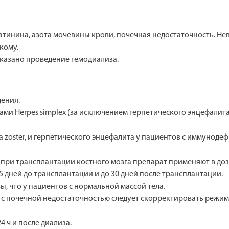
тинина, азота мочевины крови, почечная недостаточность. Н
кому.
казано проведение гемодиализа.
дения.
 Herpes simplex (за исключением герпетического энцефалита) и 
a zoster, и герпетического энцефалита у пациентов с иммунодеф
и трансплантации костного мозга препарат применяют в дозе 5
 дней до трансплантации и до 30 дней после трансплантации.
, что у пациентов c нормальной массой тела.
 с почечной недостаточностью следует скорректировать режим
4 ч и после диализа.