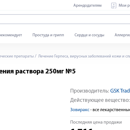
Арендодателям
Мои р
рекомендует
Простуда и грипп
Сердце и сосуды
Аллерги
ические препараты
Лечение Герпеса, вирусных заболеваний кожи и сл
ения раствора 250мг №5
Производитель:
GSK Tra
Действующее вещество
Зовиракс
- все лекарственн
Последняя цена продажи