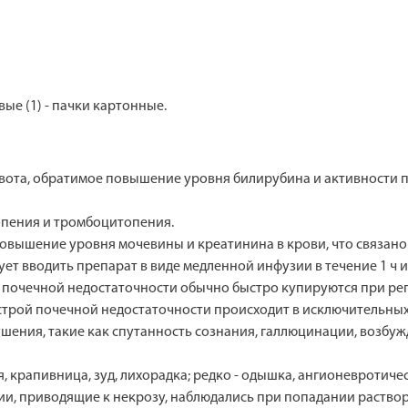
вые (1) - пачки картонные.
вота, обратимое повышение уровня билирубина и активности пе
опения и тромбоцитопения.
овышение уровня мочевины и креатинина в крови, что связано
ует вводить препарат в виде медленной инфузии в течение 1 ч
 почечной недостаточности обычно быстро купируются при ре
строй почечной недостаточности происходит в исключительных
ения, такие как спутанность сознания, галлюцинации, возбужде
 крапивница, зуд, лихорадка; редко - одышка, ангионевротичес
и, приводящие к некрозу, наблюдались при попадании раствор