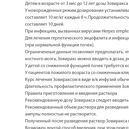
Детям в возрасте от 3 мес до 12 лет дозы Зовиракс
У новорожденных режим дозирования устанавливают
составляет 10 мг/кг каждые 8 ч. Продолжительнос
составляет 10 дней.
При инфекциях, вызванных вирусами Herpes simplex (
Для лечения герпетического энцефалита и инфекций
(при нормальной функции почек).
Ограниченные данные позволяют предполагать, чт
костного мозга, Зовиракс можно вводить в дозах, 
У детей со сниженной функцией почек требуется к
У пациентов пожилого возраста со сниженным кли
Курс лечения Зовираксом в виде в/в инфузий обычн
Длительность профилактического применения Зов
Правила приготовления и введения раствора
Рекомендованную дозу Зовиракса следует вводить в
Рекомендованный объем раствора для разведения 
ампулы полностью не растворится.
Полученный после разведения раствор Зовиракса 
Возможен другой способ введения, при этом приг