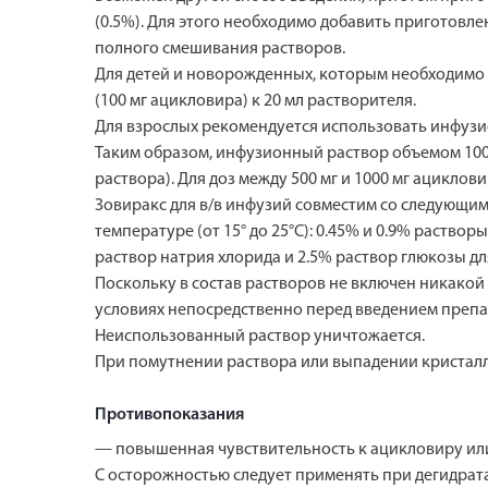
(0.5%). Для этого необходимо добавить приготовл
полного смешивания растворов.
Для детей и новорожденных, которым необходимо 
(100 мг ацикловира) к 20 мл растворителя.
Для взрослых рекомендуется использовать инфузио
Таким образом, инфузионный раствор объемом 100 
раствора). Для доз между 500 мг и 1000 мг ацикло
Зовиракс для в/в инфузий совместим со следующи
температуре (от 15° до 25°С): 0.45% и 0.9% раство
раствор натрия хлорида и 2.5% раствор глюкозы дл
Поскольку в состав растворов не включен никако
условиях непосредственно перед введением препа
Неиспользованный раствор уничтожается.
При помутнении раствора или выпадении кристалл
Противопоказания
— повышенная чувствительность к ацикловиру ил
С осторожностью следует применять при дегидрата