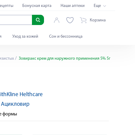
ецепты
Бонусная карта
Наши аптеки
Еще
Корзина
я
Уход за кожей
Сон и бессонница
изистых
Зовиракс крем для наружного применения 5% 5г
thKline Helthcare
Яндекс Сплит
:
Ацикловир
ые формы