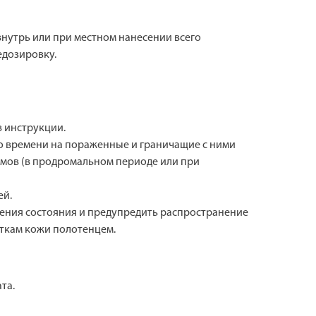
нутрь или при местном нанесении всего
едозировку.
в инструкции.
ого времени на пораженные и граничащие с ними
омов (в продромальном периоде или при
ей.
дшения состояния и предупредить распространение
сткам кожи полотенцем.
та.