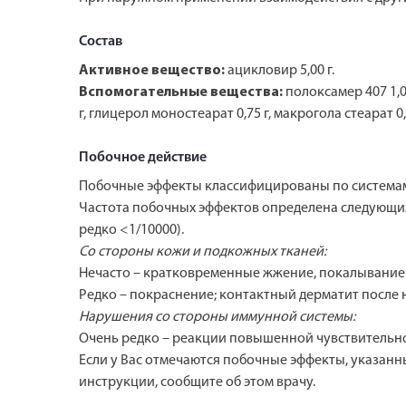
Состав
Активное вещество:
ацикловир 5,00 г.
Вспомогательные вещества:
полоксамер 407 1,0
г, глицерол моностеарат 0,75 г, макрогола стеарат 0,
Побочное действие
Побочные эффекты классифицированы по системам 
Частота побочных эффектов определена следующим обр
редко <1/10000).
Со стороны кожи и подкожных тканей:
Нечасто – кратковременные жжение, покалывание н
Редко – покраснение; контактный дерматит после 
Нарушения со стороны иммунной системы:
Очень редко – реакции повышенной чувствительнос
Если у Вас отмечаются побочные эффекты, указанн
инструкции, сообщите об этом врачу.