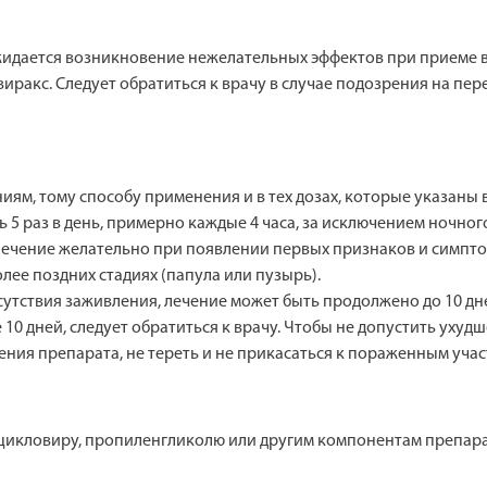
жидается возникновение нежелательных эффектов при приеме в
ракс. Следует обратиться к врачу в случае подозрения на пер
ям, тому способу применения и в тех дозах, которые указаны 
ь 5 раз в день, примерно каждые 4 часа, за исключением ночн
лечение желательно при появлении первых признаков и симпт
лее поздних стадиях (папула или пузырь).
тсутствия заживления, лечение может быть продолжено до 10 дн
 10 дней, следует обратиться к врачу. Чтобы не допустить уху
ения препарата, не тереть и не прикасаться к пораженным уча
цикловиру, пропиленгликолю или другим компонентам препара