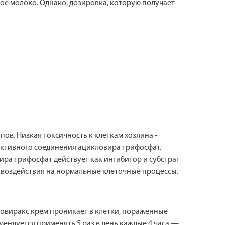
е молоко. Однако, дозировка, которую получает
пов. Низкая токсичность к клеткам хозяина -
активного соединения ацикловира трифосфат.
ра трифосфат действует как ингибитор и субстрат
я воздействия на нормальные клеточные процессы.
 Зовиракс крем проникает в клетки, пораженные
мендуется применять 5 раз в день каждые 4 часа —