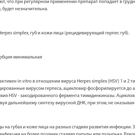
, что при регулярном применении препарат попадает в грудно
 будет незначительна.
rpes simplex, губ и кожи лица (рецидивирующий герпес губ).
орбция минимальная
ивен in vitro в отношении вируса Herpes simplex (HSV) 1 и 2 ти
цированные вирусом герпеса, ацикловир фосфорилируется до 
твия HSV - закодированного фермента тимидинкиназы. Ациклови
вуя дальнейшему синтезу вирусной ДНК, при этом, не оказыва
ы на губах и коже лица на разных стадиях развития инфекции.
 инфекции на более поздних стадиях папулы или пузырька. Реко