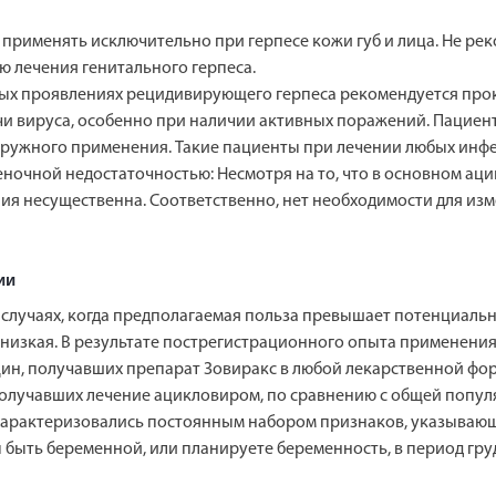
применять исключительно при герпесе кожи губ и лица. Не ре
ью лечения генитального герпеса.
ных проявлениях рецидивирующего герпеса рекомендуется прок
дачи вируса, особенно при наличии активных поражений. Паци
наружного применения. Такие пациенты при лечении любых ин
ночной недостаточностью: Несмотря на то, что в основном ац
я несущественна. Соответственно, нет необходимости для из
ии
случаях, когда предполагаемая польза превышает потенциальн
низкая. В результате пострегистрационного опыта применени
н, получавших препарат Зовиракс в любой лекарственной фор
олучавших лечение ацикловиром, по сравнению с общей попул
характеризовались постоянным набором признаков, указывающ
ы быть беременной, или планируете беременность, в период г