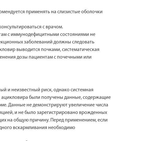
комендуется применять на слизистые оболочки
онсультироваться с врачом.
ентам с иммунодефицитными состояниями не
фекционных заболеваний должны следовать
икловир выводится почками, систематическая
менения дозы пациентам с почечными или
ый и неизвестный риск, однако системная
я ацикловира были получены данные, содержащие
ме. Данные не демонстрируют увеличение числа
яцией, и не было зарегистрировано врожденных
их на общую причину. Перед применением, если
рудного вскармливания необходимо