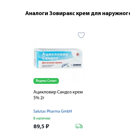
Аналоги Зовиракс крем для наружног
Яндекс Сплит
Ацикловир Сандоз крем
5% 2г
Salutas Pharma GmbH
В наличии
89,5
₽