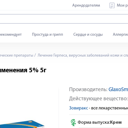
Арендодателям
Мои р
рекомендует
Простуда и грипп
Сердце и сосуды
Аллерги
ические препараты
Лечение Герпеса, вирусных заболеваний кожи и сл
именения 5% 5г
Производитель:
GlaxoSmi
Яндекс Сплит
Действующее вещество
Зовиракс
- все лекарственн
Форма выпуска:
Крем