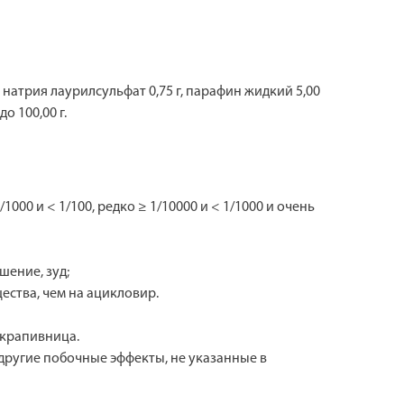
, натрия лаурилсульфат 0,75 г, парафин жидкий 5,00
о 100,00 г.
000 и < 1/100, редко ≥ 1/10000 и < 1/1000 и очень
шение, зуд;
ества, чем на ацикловир.
 крапивница.
 другие побочные эффекты, не указанные в