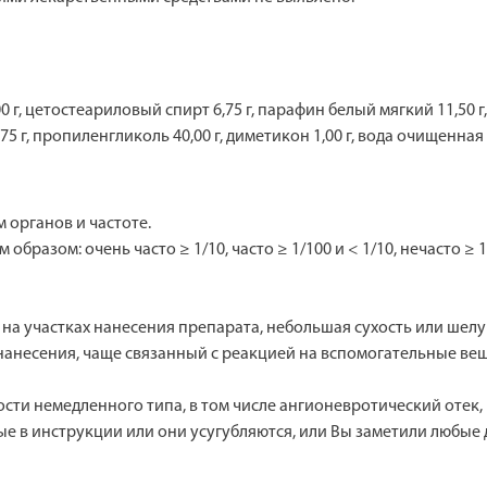
0 г, цетостеариловый спирт 6,75 г, парафин белый мягкий 11,50 г
75 г, пропиленгликоль 40,00 г, диметикон 1,00 г, вода очищенная д
органов и частоте.
азом: очень часто ≥ 1/10, часто ≥ 1/100 и < 1/10, нечасто ≥ 1/1
а участках нанесения препарата, небольшая сухость или шелу
нанесения, чаще связанный с реакцией на вспомогательные вещ
ти немедленного типа, в том числе ангионевротический отек,
ые в инструкции или они усугубляются, или Вы заметили любые