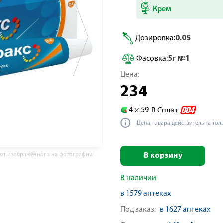
Крем
Дозировка:
0.05
Фасовка:
5г №1
Цена:
234
4 ×
59
В Сплит
Цена товара действительна тол
 от изображённого на фотографии
В корзину
В наличии
в 1579 аптеках
Под заказ:
в 1627 аптеках