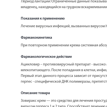
Период лактации:
Ограниченные данные показывают
младенец, находящийся на грудном вскармливании,
Показания к применению
Лечение вирусных инфекций, вызванных вирусом He
Фармакокинетика
При повторном применении крема системная абс
Фармакологическое действие
Ацикловир – противовирусный препарат - высоко акт
млекопитающего. После попадания в клетки, инфи
Первый этап данного процесса зависит от присутс
герпес - специфической ДНК полимеразы, препятст
Описание товара
Зовиракс крем — это средство для лечения простуд
вирусом герпеса 1 и 2 типа. Способствует лечению