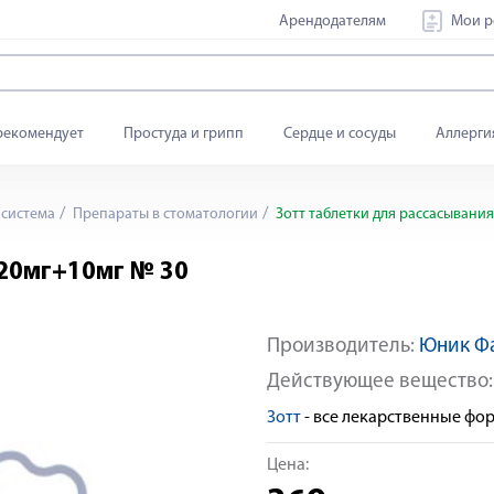
Арендодателям
Мои р
рекомендует
Простуда и грипп
Сердце и сосуды
Аллерги
система
Препараты в стоматологии
Зотт таблетки для рассасывания
 20мг+10мг № 30
Производитель:
Юник Ф
Действующее вещество
Зотт
- все лекарственные фо
Цена: