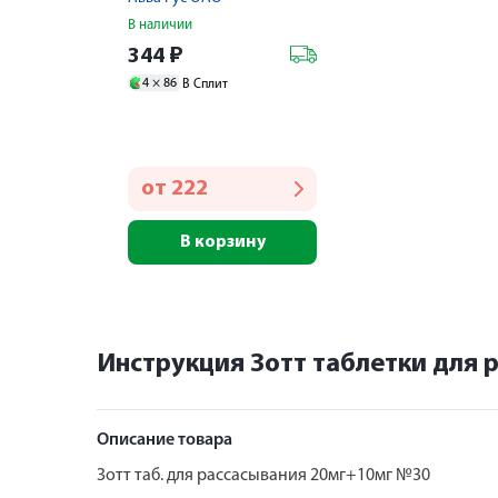
В наличии
344
₽
4 ×
86
В Сплит
от
222
В корзину
Инструкция Зотт таблетки для 
Описание товара
Зотт таб. для рассасывания 20мг+10мг №30