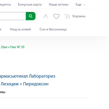
ецепты
Бонусная карта
Наши аптеки
Еще
Корзина
я
Уход за кожей
Сон и бессонница
 20мг+10мг № 30
армасьютикал Лабораториз
:
Лизоцим + Пиридоксин
рмы