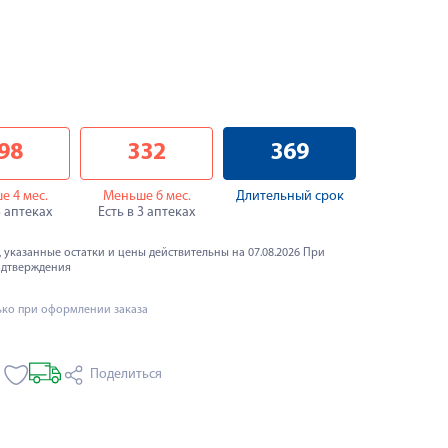
98
332
369
е 4 мес.
Меньше 6 мес.
Длительный срок
5 аптеках
Есть в 3 аптеках
 указанные остатки и цены действительны на 07.08.2026 При
одтверждения
ько при оформлении заказа
Поделиться