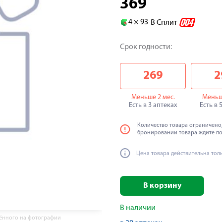
369
4 ×
93
В Сплит
Срок годности:
269
2
Меньше 2 мес.
Меньш
Есть в 3 аптеках
Есть в 
Количество товара ограничено,
бронировании товара ждите п
Цена товара действительна тол
В корзину
В наличии
жённого на фотографии