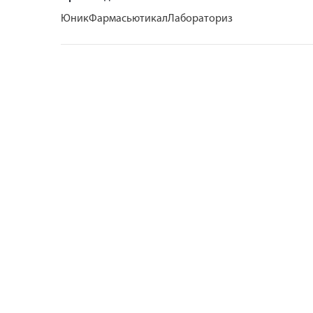
ЮникФармасьютикалЛабораториз