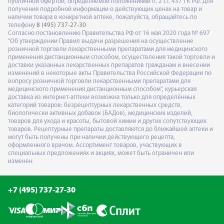
публичной офертой, определяемой положениями п. 2 ст. 437 ГК РФ. Для
получения подробной информации о действующих ценах на товар и
наличии товара в конкретной аптеке, пожалуйста, обращайтесь по
телефону
8 (495) 737-27-30
Согласно постановлению Правительства РФ от 16 мая 2020 года № 697
"Об утверждении Правил выдачи разрешения на осуществление
розничной торговли лекарственными препаратами для медицинского
применения дистанционным способом, осуществления такой торговли и
доставки указанных лекарственных препаратов гражданам и внесении
изменений в некоторые акты Правительства Российской Федерации по
вопросу розничной торговли лекарственными препаратами для
медицинского применения дистанционным способом", курьерская
доставка из интернет-аптеки возможна только для определённых
категорий товаров: безрецептурных лекарственных средств,
биологически активных добавок (БАДов), медицинских изделий,
товаров для ухода и красоты, бытовой химии и других сопутствующих
товаров. Рецептурные препараты доставляются до ближайшей аптеки и
могут быть получены при наличии действующего рецепта,
оформленного врачом. Ассортимент товаров, участвующих в
специальных предложениях и акциях, может быть ограничен или
изменен
+7 (495) 737-27-30