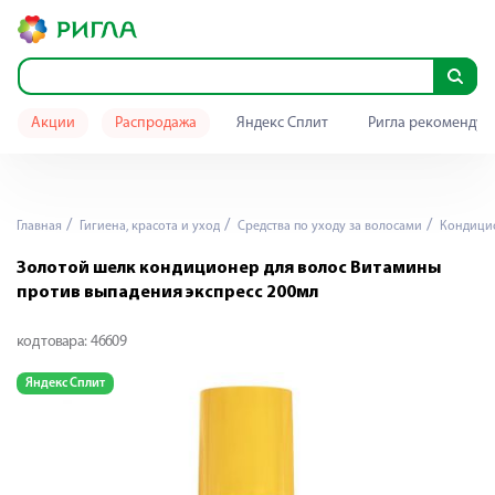
Акции
Распродажа
Яндекс Сплит
Ригла рекомендуе
Главная
Гигиена, красота и уход
Средства по уходу за волосами
Кондици
Золотой шелк кондиционер для волос Витамины
против выпадения экспресс 200мл
код товара:
46609
Яндекс Сплит