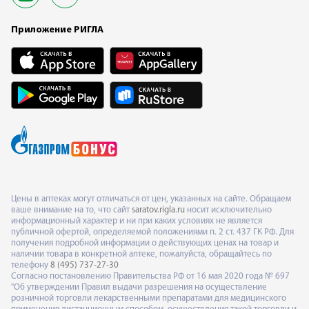
Приложение РИГЛА
Цены в аптеках могут отличаться от цен, указанных на сайте. Обращаем
ваше внимание на то, что сайт
saratov.rigla.ru
носит исключительно
информационный характер и ни при каких условиях не является
публичной офертой, определяемой положениями п. 2 ст. 437 ГК РФ. Для
получения подробной информации о действующих ценах на товар и
наличии товара в конкретной аптеке, пожалуйста, обращайтесь по
телефону
8 (495) 737-27-30
Согласно постановлению Правительства РФ от 16 мая 2020 года № 697
"Об утверждении Правил выдачи разрешения на осуществление
розничной торговли лекарственными препаратами для медицинского