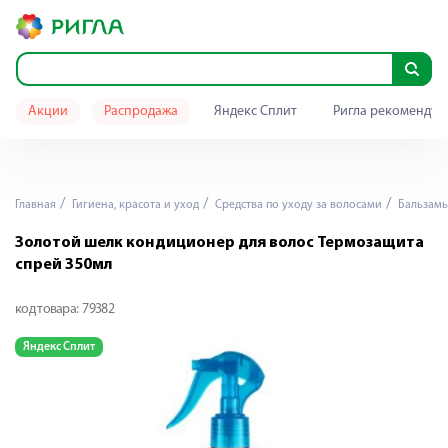
Акции
Распродажа
Яндекс Сплит
Ригла рекомендуе
Главная
Гигиена, красота и уход
Средства по уходу за волосами
Бальзамы
Золотой шелк кондиционер для волос Термозащита
спрей 350мл
код товара:
79382
Яндекс Сплит