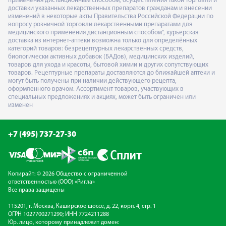
применения дистанционным способом, осуществления такой торговли и
доставки указанных лекарственных препаратов гражданам и внесении
изменений в некоторые акты Правительства Российской Федерации по
вопросу розничной торговли лекарственными препаратами для
медицинского применения дистанционным способом", курьерская
доставка из интернет-аптеки возможна только для определённых
категорий товаров: безрецептурных лекарственных средств,
биологически активных добавок (БАДов), медицинских изделий,
товаров для ухода и красоты, бытовой химии и других сопутствующих
товаров. Рецептурные препараты доставляются до ближайшей аптеки и
могут быть получены при наличии действующего рецепта,
оформленного врачом. Ассортимент товаров, участвующих в
специальных предложениях и акциях, может быть ограничен или
изменен
+7 (495) 737-27-30
Копирайт: © 2026 Общество с ограниченной
ответственностью (ООО) «Ригла»
Все права защищены
115201, г. Москва, Каширское шоссе, д. 22, корп. 4, стр. 1
ОГРН 1027700271290; ИНН 7724211288
Юр. лицо, которому принадлежит домен: