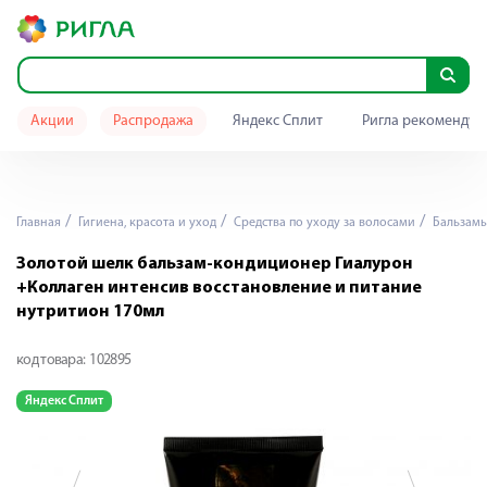
Акции
Распродажа
Яндекс Сплит
Ригла рекомендуе
Главная
Гигиена, красота и уход
Средства по уходу за волосами
Бальзамы
Золотой шелк бальзам-кондиционер Гиалурон
+Коллаген интенсив восстановление и питание
нутритион 170мл
код товара:
102895
Яндекс Сплит
Я