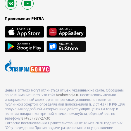
Приложение РИГЛА
Цены в аптеках могут отличаться от цен, указанных на сайте. Обращаем
ваше внимание на то, что сайт
tambov.rigla.ru
носит исключительно
информационный характер и ни при каких условиях не является
публичной офертой, определяемой положениями п. 2 ст. 437 ГК РФ. Для
получения подробной информации о действующих ценах на товар и
наличии товара в конкретной аптеке, пожалуйста, обращайтесь по
телефону
8 (495) 737-27-30
Согласно постановлению Правительства РФ от 16 мая 2020 года № 697
"Об утверждении Правил выдачи разрешения на осуществление