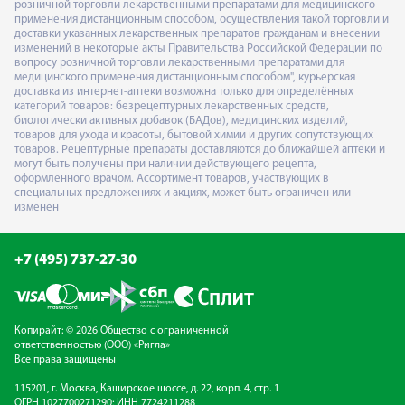
розничной торговли лекарственными препаратами для медицинского
применения дистанционным способом, осуществления такой торговли и
доставки указанных лекарственных препаратов гражданам и внесении
изменений в некоторые акты Правительства Российской Федерации по
вопросу розничной торговли лекарственными препаратами для
медицинского применения дистанционным способом", курьерская
доставка из интернет-аптеки возможна только для определённых
категорий товаров: безрецептурных лекарственных средств,
биологически активных добавок (БАДов), медицинских изделий,
товаров для ухода и красоты, бытовой химии и других сопутствующих
товаров. Рецептурные препараты доставляются до ближайшей аптеки и
могут быть получены при наличии действующего рецепта,
оформленного врачом. Ассортимент товаров, участвующих в
специальных предложениях и акциях, может быть ограничен или
изменен
+7 (495) 737-27-30
Копирайт: © 2026 Общество с ограниченной
ответственностью (ООО) «Ригла»
Все права защищены
115201, г. Москва, Каширское шоссе, д. 22, корп. 4, стр. 1
ОГРН 1027700271290; ИНН 7724211288