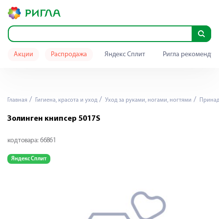
Акции
Распродажа
Яндекс Сплит
Ригла рекомендуе
Главная
Гигиена, красота и уход
Уход за руками, ногами, ногтями
Принад
Золинген книпсер 5017S
код товара:
66861
Яндекс Сплит