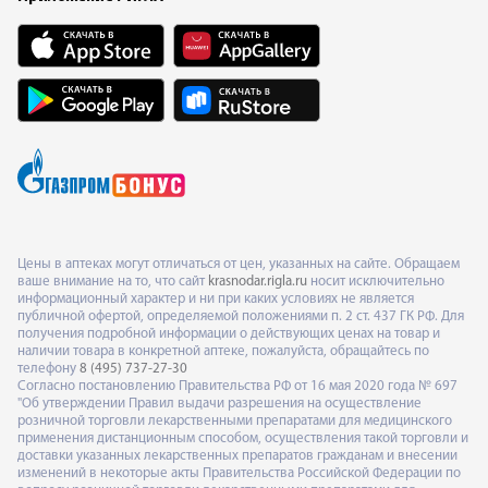
Цены в аптеках могут отличаться от цен, указанных на сайте. Обращаем
ваше внимание на то, что сайт
krasnodar.rigla.ru
носит исключительно
информационный характер и ни при каких условиях не является
публичной офертой, определяемой положениями п. 2 ст. 437 ГК РФ. Для
получения подробной информации о действующих ценах на товар и
наличии товара в конкретной аптеке, пожалуйста, обращайтесь по
телефону
8 (495) 737-27-30
Согласно постановлению Правительства РФ от 16 мая 2020 года № 697
"Об утверждении Правил выдачи разрешения на осуществление
розничной торговли лекарственными препаратами для медицинского
применения дистанционным способом, осуществления такой торговли и
доставки указанных лекарственных препаратов гражданам и внесении
изменений в некоторые акты Правительства Российской Федерации по