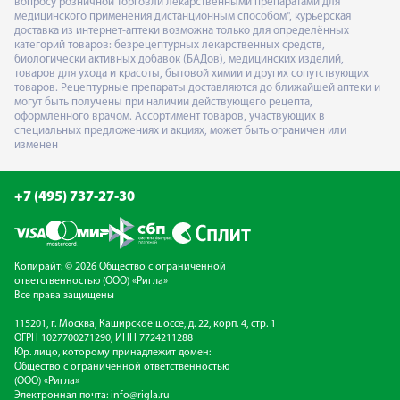
вопросу розничной торговли лекарственными препаратами для
медицинского применения дистанционным способом", курьерская
доставка из интернет-аптеки возможна только для определённых
категорий товаров: безрецептурных лекарственных средств,
биологически активных добавок (БАДов), медицинских изделий,
товаров для ухода и красоты, бытовой химии и других сопутствующих
товаров. Рецептурные препараты доставляются до ближайшей аптеки и
могут быть получены при наличии действующего рецепта,
оформленного врачом. Ассортимент товаров, участвующих в
специальных предложениях и акциях, может быть ограничен или
изменен
+7 (495) 737-27-30
Копирайт: © 2026 Общество с ограниченной
ответственностью (ООО) «Ригла»
Все права защищены
115201, г. Москва, Каширское шоссе, д. 22, корп. 4, стр. 1
ОГРН 1027700271290; ИНН 7724211288
Юр. лицо, которому принадлежит домен:
Общество с ограниченной ответственностью
(ООО) «Ригла»
Электронная почта:
info@rigla.ru