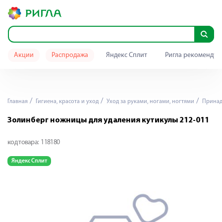
Акции
Распродажа
Яндекс Сплит
Ригла рекомендуе
Главная
Гигиена, красота и уход
Уход за руками, ногами, ногтями
Принад
Золинберг ножницы для удаления кутикулы 212-011
код товара:
118180
Яндекс Сплит