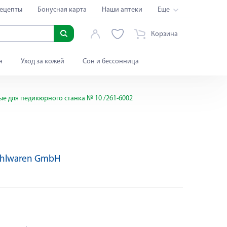
ецепты
Бонусная карта
Наши аптеки
Еще
Корзина
я
Уход за кожей
Сон и бессонница
е для педикюрного станка № 10 /261-6002
ahlwaren GmbH