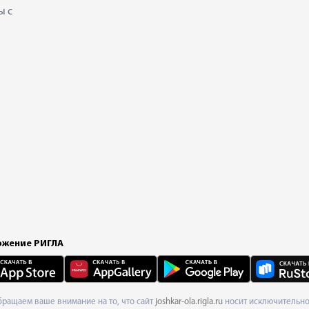
ы с
жение РИГЛА
Обращаем ваше внимание на то, что сайт
joshkar-ola.rigla.ru
носит исключительно