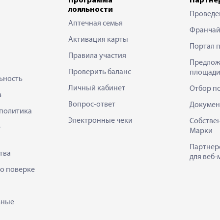
Программа
Партне
лояльности
Проведе
Аптечная семья
Франчай
Активация карты
Портал 
Правила участия
Предлож
Проверить баланс
площади
ьность
Личный кабинет
Отбор п
в
Вопрос-ответ
Докумен
политика
Электронные чеки
Собстве
е
Марки
Партнер
тва
для веб-
 о поверке
ьные