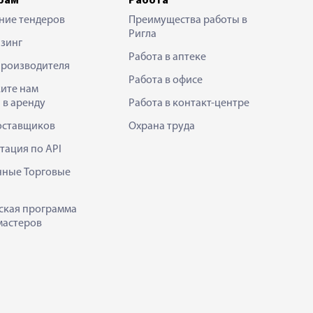
рам
Работа
ние тендеров
Преимущества работы в
Ригла
зинг
Работа в аптеке
производителя
Работа в офисе
ите нам
 в аренду
Работа в контакт-центре
оставщиков
Охрана труда
тация по API
нные Торговые
ская программа
мастеров