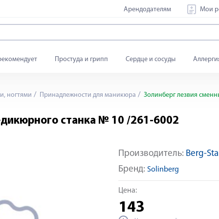
Арендодателям
Мои р
рекомендует
Простуда и грипп
Сердце и сосуды
Аллерги
и, ногтями
Принадлежности для маникюра
Золинберг лезвия сменны
едикюрного станка № 10 /261-6002
Производитель:
Berg-St
Бренд:
Solinberg
Цена:
143