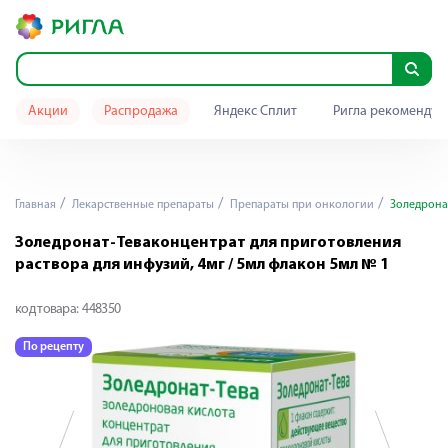
Акции
Распродажа
Яндекс Сплит
Ригла рекомендуе
Главная
Лекарственные препараты
Препараты при онкологии
Золедронат
Золедронат-Теваконцентрат для приготовления
раствора для инфузий, 4мг / 5мл флакон 5мл № 1
код товара:
448350
По рецепту
П