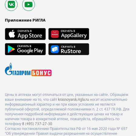
Приложение РИГЛА
Цены в аптеках могут отличаться от цен, указанных на сайте. Обращаем
ваше внимание на то, что сайт
krasnoyarsk.rigla.ru
носит исключительно
информационный характер и ни при каких условиях не является
публичной офертой, определяемой положениями п. 2 ст. 437 ГК РФ. Для
получения подробной информации о действующих ценах на товар и
наличии товара в конкретной аптеке, пожалуйста, обращайтесь по
телефону
8 (495) 737-27-30
Согласно постановлению Правительства РФ от 16 мая 2020 года № 697
"Об утверждении Правил выдачи разрешения на осуществление