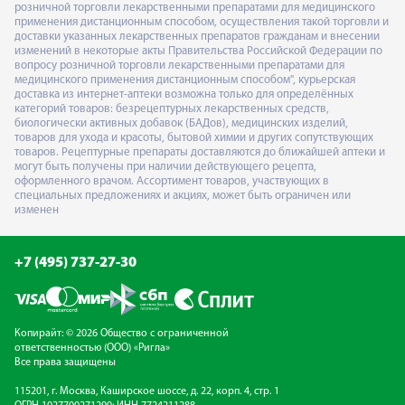
розничной торговли лекарственными препаратами для медицинского
применения дистанционным способом, осуществления такой торговли и
доставки указанных лекарственных препаратов гражданам и внесении
изменений в некоторые акты Правительства Российской Федерации по
вопросу розничной торговли лекарственными препаратами для
медицинского применения дистанционным способом", курьерская
доставка из интернет-аптеки возможна только для определённых
категорий товаров: безрецептурных лекарственных средств,
биологически активных добавок (БАДов), медицинских изделий,
товаров для ухода и красоты, бытовой химии и других сопутствующих
товаров. Рецептурные препараты доставляются до ближайшей аптеки и
могут быть получены при наличии действующего рецепта,
оформленного врачом. Ассортимент товаров, участвующих в
специальных предложениях и акциях, может быть ограничен или
изменен
+7 (495) 737-27-30
Копирайт: © 2026 Общество с ограниченной
ответственностью (ООО) «Ригла»
Все права защищены
115201, г. Москва, Каширское шоссе, д. 22, корп. 4, стр. 1