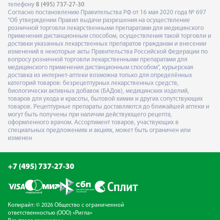
телефону
8 (495) 737-27-30
Согласно постановлению Правительства РФ от 16 мая 2020 года № 697
"Об утверждении Правил выдачи разрешения на осуществление
розничной торговли лекарственными препаратами для медицинского
применения дистанционным способом, осуществления такой торговли и
доставки указанных лекарственных препаратов гражданам и внесении
изменений в некоторые акты Правительства Российской Федерации по
вопросу розничной торговли лекарственными препаратами для
медицинского применения дистанционным способом", курьерская
доставка из интернет-аптеки возможна только для определённых
категорий товаров: безрецептурных лекарственных средств,
биологически активных добавок (БАДов), медицинских изделий,
товаров для ухода и красоты, бытовой химии и других сопутствующих
товаров. Рецептурные препараты доставляются до ближайшей аптеки и
могут быть получены при наличии действующего рецепта,
оформленного врачом. Ассортимент товаров, участвующих в
специальных предложениях и акциях, может быть ограничен или
изменен
+7 (495) 737-27-30
Копирайт: © 2026 Общество с ограниченной
ответственностью (ООО) «Ригла»