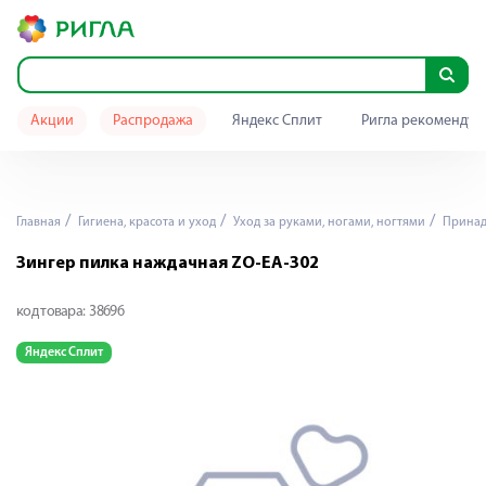
Акции
Распродажа
Яндекс Сплит
Ригла рекомендуе
Главная
Гигиена, красота и уход
Уход за руками, ногами, ногтями
Принад
Зингер пилка наждачная ZO-EA-302
код товара:
38696
Яндекс Сплит