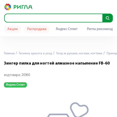
Акции
Распродажа
Яндекс Сплит
Ригла рекомендуе
Главная
Гигиена, красота и уход
Уход за руками, ногами, ногтями
Принад
Зингер пилка для ногтей алмазное напыление FB-60
код товара:
20360
Яндекс Сплит