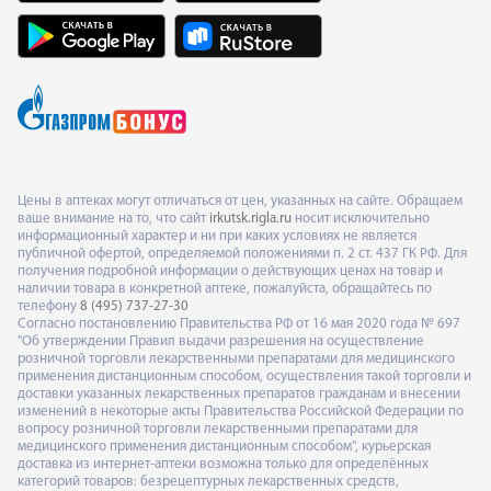
Цены в аптеках могут отличаться от цен, указанных на сайте. Обращаем
ваше внимание на то, что сайт
irkutsk.rigla.ru
носит исключительно
информационный характер и ни при каких условиях не является
публичной офертой, определяемой положениями п. 2 ст. 437 ГК РФ. Для
получения подробной информации о действующих ценах на товар и
наличии товара в конкретной аптеке, пожалуйста, обращайтесь по
телефону
8 (495) 737-27-30
Согласно постановлению Правительства РФ от 16 мая 2020 года № 697
"Об утверждении Правил выдачи разрешения на осуществление
розничной торговли лекарственными препаратами для медицинского
применения дистанционным способом, осуществления такой торговли и
доставки указанных лекарственных препаратов гражданам и внесении
изменений в некоторые акты Правительства Российской Федерации по
вопросу розничной торговли лекарственными препаратами для
медицинского применения дистанционным способом", курьерская
доставка из интернет-аптеки возможна только для определённых
категорий товаров: безрецептурных лекарственных средств,