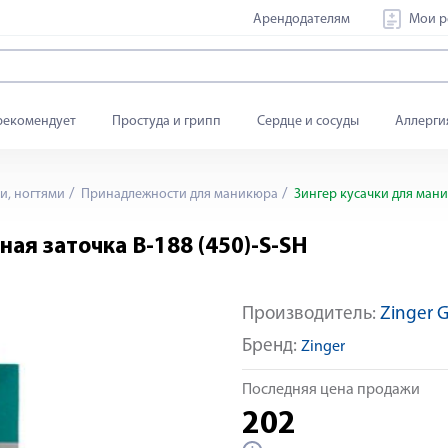
Арендодателям
Мои р
рекомендует
Простуда и грипп
Сердце и сосуды
Аллерги
и, ногтями
Принадлежности для маникюра
Зингер кусачки для мани
ная заточка B-188 (450)-S-SH
Производитель:
Zinger 
Бренд:
Zinger
Последняя цена продажи
202