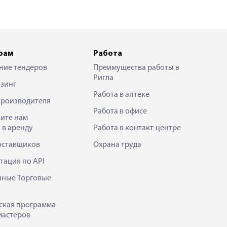
рам
Работа
ние тендеров
Преимущества работы в
Ригла
зинг
Работа в аптеке
производителя
Работа в офисе
ите нам
 в аренду
Работа в контакт-центре
оставщиков
Охрана труда
тация по API
нные Торговые
ская программа
мастеров