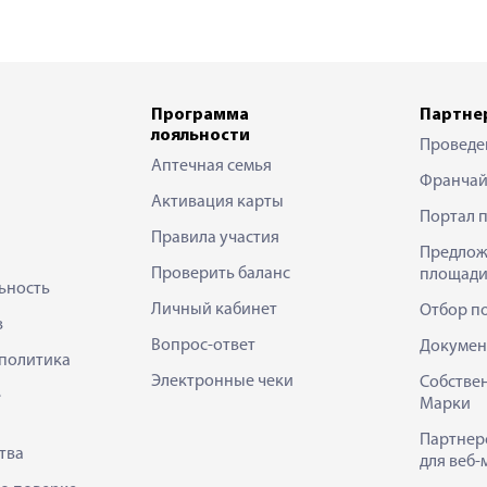
Программа
Партне
лояльности
Проведе
Аптечная семья
Франчай
Активация карты
Портал 
Правила участия
Предлож
Проверить баланс
площади
ьность
Личный кабинет
Отбор п
в
Вопрос-ответ
Докумен
политика
Электронные чеки
Собстве
е
Марки
Партнер
тва
для веб-