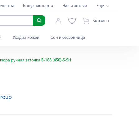
ецепты
Бонусная карта
Наши аптеки
Еще
Корзина
я
Уход за кожей
Сон и бессонница
кюра ручная заточка B-188 (450)-S-SH
Group