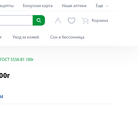
ецепты
Бонусная карта
Наши аптеки
Еще
Корзина
я
Уход за кожей
Сон и бессонница
 ГОСТ 5556-81 100г
100г
м