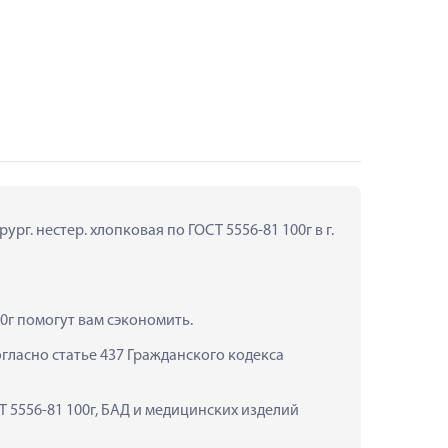
рг. нестер. хлопковая по ГОСТ 5556-81 100г в г. 
00г помогут вам сэкономить.
ласно статье 437 Гражданского кодекса 
Т 5556-81 100г, БАД и медицинских изделий 