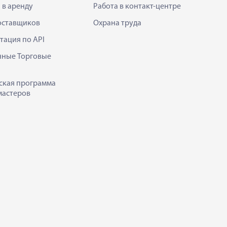
 в аренду
Работа в контакт-центре
оставщиков
Охрана труда
тация по API
нные Торговые
ская программа
мастеров