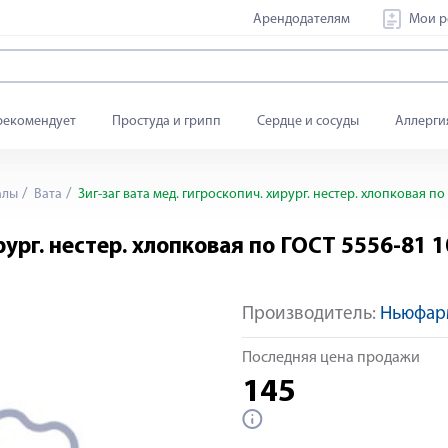
Арендодателям
Мои р
рекомендует
Простуда и грипп
Сердце и сосуды
Аллерги
алы
Вата
Зиг-заг вата мед. гигроскопич. хирург. нестер. хлопковая по
рург. нестер. хлопковая по ГОСТ 5556-81 
Производитель:
Ньюфар
Последняя цена продажи
145