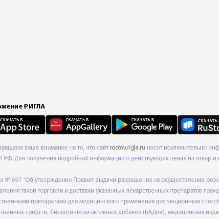
жение РИГЛА
Обращаем ваше внимание на то, что сайт
rostov.rigla.ru
носит исключительно инфо
К РФ. Для получения подробной информации о действующих ценах на товар и 
ода № 697 "Об утверждении Правил выдачи разрешения на осуществление роз
ления такой торговли и доставки указанных лекарственных препаратов граж
твенными препаратами для медицинского применения дистанционным способом
венных средств, биологически активных добавок (БАДов), медицинских издел