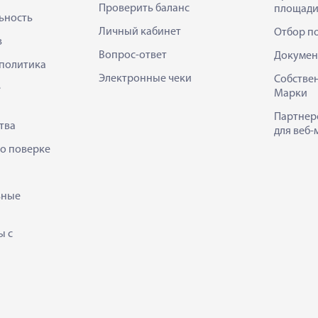
Проверить баланс
площади
ьность
Личный кабинет
Отбор п
в
Вопрос-ответ
Докумен
политика
Электронные чеки
Собстве
е
Марки
Партнер
тва
для веб-
 о поверке
ьные
ы с