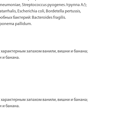
neumoniae, Streptococcus pyogenes /группа A/);
alis, Escherichia coli, Bordetella pertussis,
робных бактерий: Bacteroides fragilis.
ponema pallidum.
с характерным запахом ванили, вишни и банана;
 и банана.
с характерным запахом ванили, вишни и банана;
 и банана.