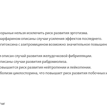
рыньи нельзя исключить риск развития эрготизма.
арфарином описаны случаи усиления эффектов последнего.
гитоксина с азитромицином возможно значительное повышени
описан случай развития желудочковой фибрилляции.
писаны случаи развития рабдомиолиза.
вышается риск развития нейтропении и лейкопении.
олизм циклоспорина, что повышает риск развития побочных и
 мг