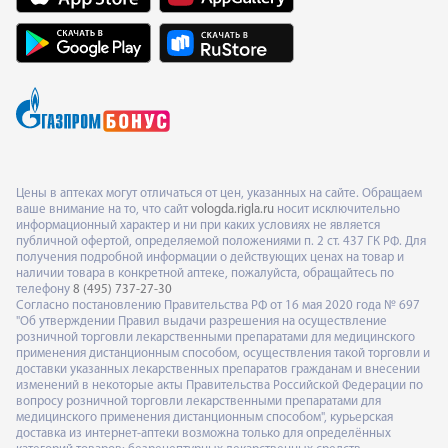
Цены в аптеках могут отличаться от цен, указанных на сайте. Обращаем
ваше внимание на то, что сайт
vologda.rigla.ru
носит исключительно
информационный характер и ни при каких условиях не является
публичной офертой, определяемой положениями п. 2 ст. 437 ГК РФ. Для
получения подробной информации о действующих ценах на товар и
наличии товара в конкретной аптеке, пожалуйста, обращайтесь по
телефону
8 (495) 737-27-30
Согласно постановлению Правительства РФ от 16 мая 2020 года № 697
"Об утверждении Правил выдачи разрешения на осуществление
розничной торговли лекарственными препаратами для медицинского
применения дистанционным способом, осуществления такой торговли и
доставки указанных лекарственных препаратов гражданам и внесении
изменений в некоторые акты Правительства Российской Федерации по
вопросу розничной торговли лекарственными препаратами для
медицинского применения дистанционным способом", курьерская
доставка из интернет-аптеки возможна только для определённых