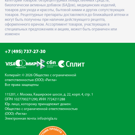
категорий товаров: безрецептурных лекарственных средств,
биологически активных добавок (БАДов), медицинских изделий,
товаров для ухода и красоты, бытовой химии и других сопутствующих
товаров. Рецептурные препараты доставляются до ближайшей аптеки и
могут быть получены при наличии действующего рецепта,
оформленного врачом. Ассортимент товаров, участвующих в
специальных предложениях и акциях, может быть ограничен или
изменен
+7 (495) 737-27-30
Копирайт: © 2026 Общество с ограниченной
ответственностью (ООО) «Ригла»
Все права защищены
115201, г. Москва, Каширское шоссе, д. 22, корп. 4, стр. 1
ОГРН 1027700271290; ИНН 7724211288
Юр. лицо, которому принадлежит домен:
Общество с ограниченной ответственностью
(ООО) «Ригла»
Электронная почта:
info@rigla.ru