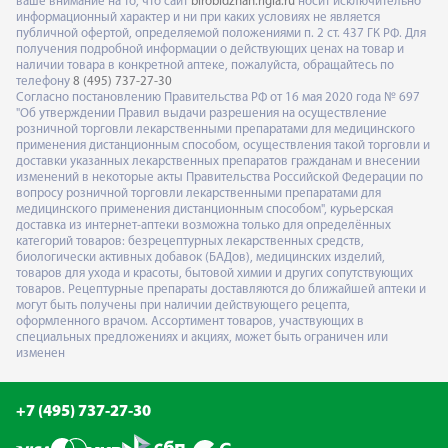
ваше внимание на то, что сайт
birobidzhan.rigla.ru
носит исключительно
информационный характер и ни при каких условиях не является
публичной офертой, определяемой положениями п. 2 ст. 437 ГК РФ. Для
получения подробной информации о действующих ценах на товар и
наличии товара в конкретной аптеке, пожалуйста, обращайтесь по
телефону
8 (495) 737-27-30
Согласно постановлению Правительства РФ от 16 мая 2020 года № 697
"Об утверждении Правил выдачи разрешения на осуществление
розничной торговли лекарственными препаратами для медицинского
применения дистанционным способом, осуществления такой торговли и
доставки указанных лекарственных препаратов гражданам и внесении
изменений в некоторые акты Правительства Российской Федерации по
вопросу розничной торговли лекарственными препаратами для
медицинского применения дистанционным способом", курьерская
доставка из интернет-аптеки возможна только для определённых
категорий товаров: безрецептурных лекарственных средств,
биологически активных добавок (БАДов), медицинских изделий,
товаров для ухода и красоты, бытовой химии и других сопутствующих
товаров. Рецептурные препараты доставляются до ближайшей аптеки и
могут быть получены при наличии действующего рецепта,
оформленного врачом. Ассортимент товаров, участвующих в
специальных предложениях и акциях, может быть ограничен или
изменен
+7 (495) 737-27-30