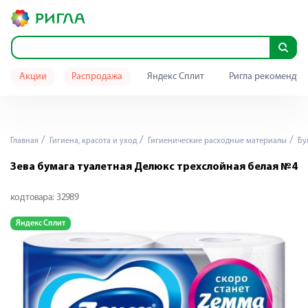
Акции
Распродажа
Яндекс Сплит
Ригла рекомендуе
Главная
Гигиена, красота и уход
Гигиенические расходные материалы
Бу
Зева бумага туалетная Делюкс трехслойная белая №4
код товара:
32989
Яндекс Сплит
Я