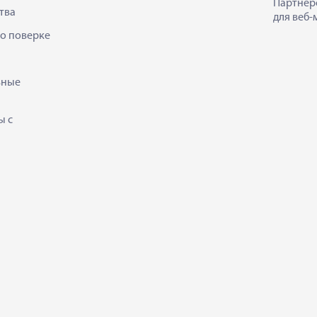
Партнер
тва
для веб-
 о поверке
ьные
ы с