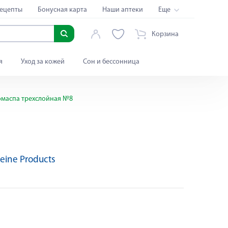
ецепты
Бонусная карта
Наши аптеки
Еще
Корзина
я
Уход за кожей
Сон и бессонница
омаспа трехслойная №8
eine Products