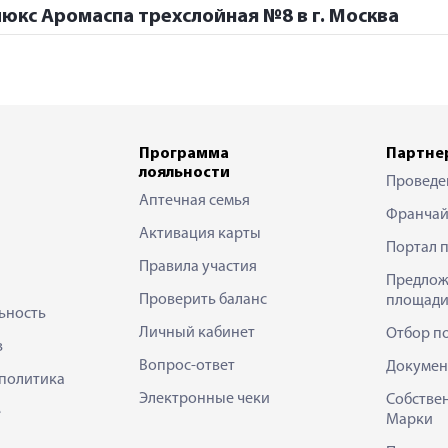
люкс Аромаспа трехслойная №8 в г. Москва
Программа
Партне
лояльности
Проведе
Аптечная семья
Франчай
Активация карты
Портал 
Правила участия
Предлож
Проверить баланс
площади
ьность
Личный кабинет
Отбор п
в
Вопрос-ответ
Докумен
политика
Электронные чеки
Собстве
е
Марки