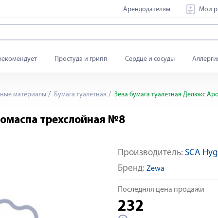
Арендодателям
Мои р
рекомендует
Простуда и грипп
Сердце и сосуды
Аллерги
дные материалы
Бумага туалетная
Зева бумага туалетная Делюкс Ар
ромаспа трехслойная №8
Производитель:
SCA Hyg
Бренд:
Zewa
Последняя цена продажи
232