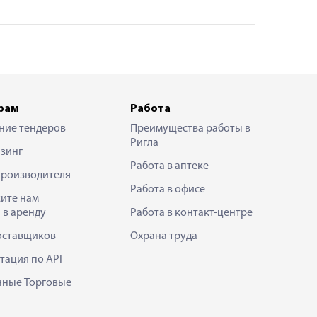
рам
Работа
ние тендеров
Преимущества работы в
Ригла
зинг
Работа в аптеке
производителя
Работа в офисе
ите нам
 в аренду
Работа в контакт-центре
оставщиков
Охрана труда
тация по API
нные Торговые