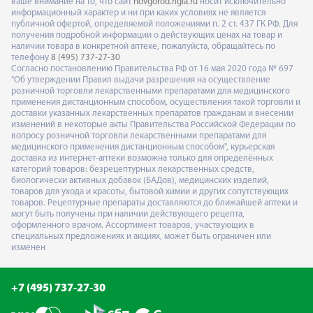
ваше внимание на то, что сайт
novgorod.rigla.ru
носит исключительно
информационный характер и ни при каких условиях не является
публичной офертой, определяемой положениями п. 2 ст. 437 ГК РФ. Для
получения подробной информации о действующих ценах на товар и
наличии товара в конкретной аптеке, пожалуйста, обращайтесь по
телефону
8 (495) 737-27-30
Согласно постановлению Правительства РФ от 16 мая 2020 года № 697
"Об утверждении Правил выдачи разрешения на осуществление
розничной торговли лекарственными препаратами для медицинского
применения дистанционным способом, осуществления такой торговли и
доставки указанных лекарственных препаратов гражданам и внесении
изменений в некоторые акты Правительства Российской Федерации по
вопросу розничной торговли лекарственными препаратами для
медицинского применения дистанционным способом", курьерская
доставка из интернет-аптеки возможна только для определённых
категорий товаров: безрецептурных лекарственных средств,
биологически активных добавок (БАДов), медицинских изделий,
товаров для ухода и красоты, бытовой химии и других сопутствующих
товаров. Рецептурные препараты доставляются до ближайшей аптеки и
могут быть получены при наличии действующего рецепта,
оформленного врачом. Ассортимент товаров, участвующих в
специальных предложениях и акциях, может быть ограничен или
изменен
+7 (495) 737-27-30