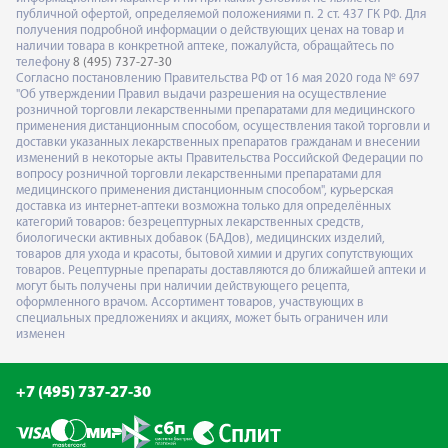
публичной офертой, определяемой положениями п. 2 ст. 437 ГК РФ. Для
получения подробной информации о действующих ценах на товар и
наличии товара в конкретной аптеке, пожалуйста, обращайтесь по
телефону
8 (495) 737-27-30
Согласно постановлению Правительства РФ от 16 мая 2020 года № 697
"Об утверждении Правил выдачи разрешения на осуществление
розничной торговли лекарственными препаратами для медицинского
применения дистанционным способом, осуществления такой торговли и
доставки указанных лекарственных препаратов гражданам и внесении
изменений в некоторые акты Правительства Российской Федерации по
вопросу розничной торговли лекарственными препаратами для
медицинского применения дистанционным способом", курьерская
доставка из интернет-аптеки возможна только для определённых
категорий товаров: безрецептурных лекарственных средств,
биологически активных добавок (БАДов), медицинских изделий,
товаров для ухода и красоты, бытовой химии и других сопутствующих
товаров. Рецептурные препараты доставляются до ближайшей аптеки и
могут быть получены при наличии действующего рецепта,
оформленного врачом. Ассортимент товаров, участвующих в
специальных предложениях и акциях, может быть ограничен или
изменен
+7 (495) 737-27-30