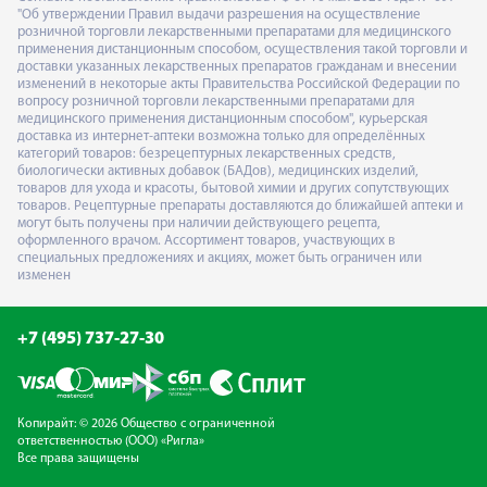
"Об утверждении Правил выдачи разрешения на осуществление
розничной торговли лекарственными препаратами для медицинского
применения дистанционным способом, осуществления такой торговли и
доставки указанных лекарственных препаратов гражданам и внесении
изменений в некоторые акты Правительства Российской Федерации по
вопросу розничной торговли лекарственными препаратами для
медицинского применения дистанционным способом", курьерская
доставка из интернет-аптеки возможна только для определённых
категорий товаров: безрецептурных лекарственных средств,
биологически активных добавок (БАДов), медицинских изделий,
товаров для ухода и красоты, бытовой химии и других сопутствующих
товаров. Рецептурные препараты доставляются до ближайшей аптеки и
могут быть получены при наличии действующего рецепта,
оформленного врачом. Ассортимент товаров, участвующих в
специальных предложениях и акциях, может быть ограничен или
изменен
+7 (495) 737-27-30
Копирайт: © 2026 Общество с ограниченной
ответственностью (ООО) «Ригла»
Все права защищены