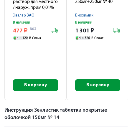
раствор для местного
250мг+250мг № 40
/ наруж. прим 0,01%
150мл / насадка
Эвалар ЗАО
Биохимик
распылитель
В наличии
В наличии
561
477
₽
1 301
₽
4 ×
120
4 ×
326
В Сплит
В Сплит
В корзину
В корзину
Инструкция Зенлистик таблетки покрытые
оболочкой 150мг № 14