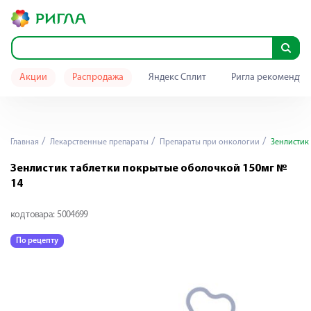
Акции
Распродажа
Яндекс Сплит
Ригла рекомендуе
Главная
Лекарственные препараты
Препараты при онкологии
Зенлистик 
Зенлистик таблетки покрытые оболочкой 150мг №
14
код товара:
5004699
По рецепту